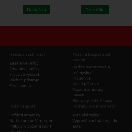
Do košíku
Do košíku
Hasiči a záchranáři
Požární bezpečnost
staveb
Zásahové přilby
Hadice hydrantové a
Zásahové oděvy
průmyslové
Práce ve výškách
Proudnice
Dýchací přístroje
Hasící přístroje
První pomoc
Požární armatury
Savice
Hydranty, skříně, boxy
Požární sport
Potřeby pro motoristy
Požární armatury
Autolékárničky
Hadice pro požární sport
Vyprošťovací nástroje do
Přilby pro požární sport
auta
Proudnice