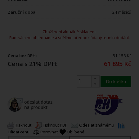
Záruční doba:
24 měsíců
Zboží není aktuálně skladem.
Rádi vám ho objednáme a sdělíme předpokládaný termín dodání.
Cena bez DPH:
51 153 Kč
Cena s 21% DPH:
61 895 Kč
Do košíku
Tisknout
Tisknout PDF
Odeslat známému
Hlídat cenu
Porovnat
Oblíbené