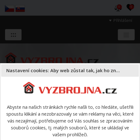
0
0
Přihlášení
Nastavení cookies: Aby web zůstal tak, jak ho znáte
Sloužíme těm, kteří chrání životy, zdraví
a majetek druhých.
Abyste na našich stránkách rychle našli to, co hledáte, ušetřili
spoustu klikání a nezobrazovaly se vám reklamy na věci, které
Čerpadla a vysavače
plovoucí
>
Plovoucí čerpadlo PH-
vás nezajímají, potřebujeme od Vás souhlas se zpracováním
MAMUT 2400
souborů cookies, tj. malých souborů, které se ukládají ve
vašem prohlížeči.
Plovoucí čerpadlo PH-MAMUT