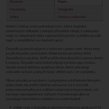
Recenze
Popis
Parametry
Fotografie
Videa
Otázky a odpovědi
MAMUT 2400 je určen jednotkám HZS i SDH k doplnění
cisternových stříkaček z volných přírodních zdrojů, k odčerpání
vody ze zatopených nebo zaplavených prostor a dalšímu použití
např. v zemědělství, na stavbách apod.
Čerpadlo je pevně spojeno s motorem v jeden celek. Nelze tedy
použít čerpadlo samostatně. Hřídel motoru prochází skříní
čerpadla bez ucpávky. Skříň je přišroubována přes nosnou desku
k motoru. Čerpadlo není možné připojit k jinému typu motoru.
Spodní strana skříně je opatřena víkem, které zabraňuje
vniknutím nečistot a tuhých částic větších než 2 cm v průměru.
Těleso plováku je vyrobeno z polyetylénu odstředivým litím jako
jeden celek. Na vnitřní stěně je naneseno cca 2 cm tvrdé
polyuretanové pěny pro zvětšení odolnosti proti proražení, což
zaručuje nepotopitelnost zařízení. Provedení plováku se
vyznačuje mimořádnou stabilitou na vodní hladině.
výtlak vody z čerpadla je ukončen hadicovou spojkou A110