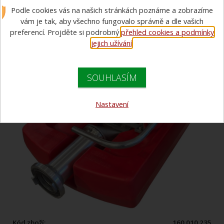
Podle cookies vás na našich stránkách poznáme a zobrazíme
2400
vám je tak, aby všechno fungovalo správně a dle vašich
preferencí. Projděte si podrobný
přehled cookies a podmínky
jejich užívání
.
SOUHLASÍM
Nastavení
Kód zboží:
160 010 235