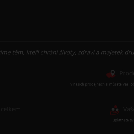
íme těm, kteří chrání životy, zdraví a majetek dr
Prode
V našich prodejnách si můžete Vaši ob
e celkem
Vaš
uplatněte s