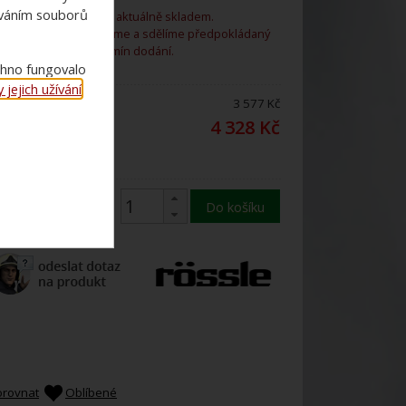
ováním souborů
Zboží není aktuálně skladem.
Rádi vám ho objednáme a sdělíme předpokládaný
termín dodání.
chno fungovalo
jejich užívání
.
ena bez DPH:
3 577 Kč
ena s 21%
4 328 Kč
DPH:
Do košíku
orovnat
Oblíbené