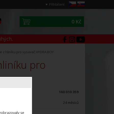
Přihlášení
0 Kč
0
uhých.
e z hliníku pro vysavač HYDRA BOY
ód zboží:
160 010 359
áruční doba:
24 měsíců
ezobrazovaly se