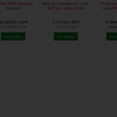
DRA-BOY hasičský
Rössle propojovací sada
Přepravn
vysavač
BOY pro separátory
separá
28 990 Kč s DPH
2 072 Kč s DPH
6 769 
23 959 Kč bez DPH
1 712 Kč bez DPH
5 594 
Do košíku
Do košíku
Do 