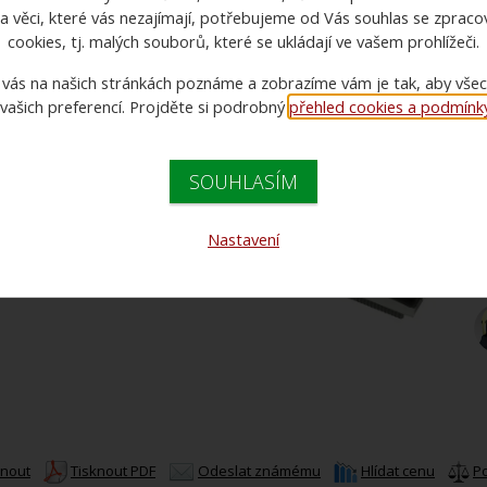
a věci, které vás nezajímají, potřebujeme od Vás souhlas se zprac
cookies, tj. malých souborů, které se ukládají ve vašem prohlížeči.
 vás na našich stránkách poznáme a zobrazíme vám je tak, aby vše
 vašich preferencí. Projděte si podrobný
přehled cookies a podmínky 
C
C
SOUHLASÍM
Nastavení
knout
Tisknout PDF
Odeslat známému
Hlídat cenu
P