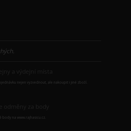
uhých.
jny a výdejní místa
jednávku nejen vyzvednout, ale nakoupit i jiné zboží.
e odměny za body
vé body na
www.rajhasicu.cz
.