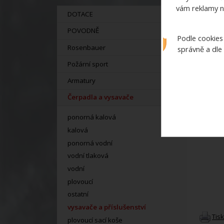
vám reklamy n
DOTACE
POVODNĚ
Podle cookies
Rosenbauer
správně a dle
Požární sport
Armatury
Čerpadla a vysavače
ponorná kalová
kalová
ponorná vodní
vodní tlaková
vodní
plovoucí
ostatní
vysavače a příslušenství
Tis
plovoucí sací koše