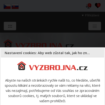
0
0
Přihlášení
Nastavení cookies: Aby web zůstal tak, jak ho znáte
Sloužíme těm, kteří chrání životy, zdraví
a majetek druhých.
Abyste na našich stránkách rychle našli to, co hledáte, ušetřili
spoustu klikání a nezobrazovaly se vám reklamy na věci, které
> výrobci > Pavliš a Hartmann
vás nezajímají, potřebujeme od Vás souhlas se zpracováním
souborů cookies, tj. malých souborů, které se ukládají ve
vašem prohlížeči.