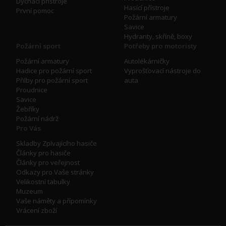
Dýchací přístroje
Hasící přístroje
První pomoc
Požární armatury
Savice
Hydranty, skříně, boxy
Požární sport
Potřeby pro motoristy
Požární armatury
Autolékárničky
Hadice pro požární sport
Vyprošťovací nástroje do
Přilby pro požární sport
auta
Proudnice
Savice
Žebříky
Požární nádrž
Pro Vás
Skladby Zpívajícího hasiče
Články pro hasiče
Články pro veřejnost
Odkazy pro Vaše stránky
Velikostní tabulky
Muzeum
Vaše náměty a přípomínky
Vrácení zboží