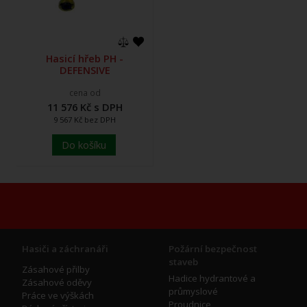
Hasicí hřeb PH -
DEFENSIVE
cena od
11 576 Kč s DPH
9 567 Kč bez DPH
Do košíku
Hasiči a záchranáři
Požární bezpečnost
staveb
Zásahové přilby
Hadice hydrantové a
Zásahové oděvy
průmyslové
Práce ve výškách
Proudnice