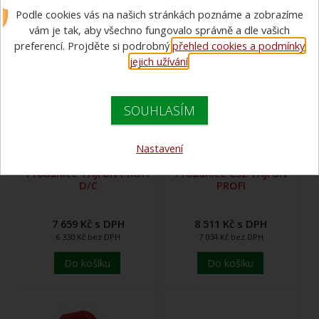
Podle cookies vás na našich stránkách poznáme a zobrazíme
vám je tak, aby všechno fungovalo správně a dle vašich
preferencí. Projděte si podrobný
přehled cookies a podmínky
jejich užívání
.
SOUHLASÍM
Nastavení
Proudnice TAJFUN PROFI
Proudnice C52 TAJFUN
D/C
PROFI
7 659 Kč s DPH
8 511 Kč s DPH
6 330 Kč bez DPH
7 034 Kč bez DPH
Do košíku
Do košíku