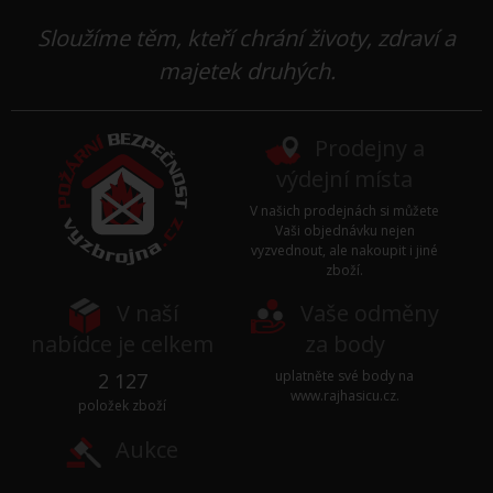
Sloužíme těm, kteří chrání životy, zdraví a
majetek druhých.
Prodejny a
výdejní místa
V našich prodejnách si můžete
Vaši objednávku nejen
vyzvednout, ale nakoupit i jiné
zboží.
V naší
Vaše odměny
nabídce je celkem
za body
uplatněte své body na
2 127
www.rajhasicu.cz
.
položek zboží
Aukce