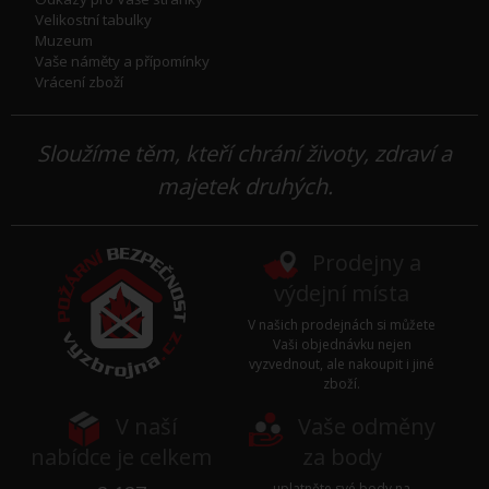
Velikostní tabulky
Muzeum
Vaše náměty a přípomínky
Vrácení zboží
Sloužíme těm, kteří chrání životy, zdraví a
majetek druhých.
Prodejny a
výdejní místa
V našich prodejnách si můžete
Vaši objednávku nejen
vyzvednout, ale nakoupit i jiné
zboží.
V naší
Vaše odměny
nabídce je celkem
za body
uplatněte své body na