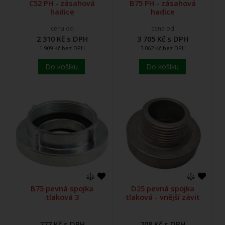
C52 PH - zásahová
B75 PH - zásahová
hadice
hadice
cena od
cena od
2 310 Kč s DPH
3 705 Kč s DPH
1 909 Kč bez DPH
3 062 Kč bez DPH
Do košíku
Do košíku
B75 pevná spojka
D25 pevná spojka
tlaková 3
tlaková - vnější závit
277 Kč s DPH
208 Kč s DPH