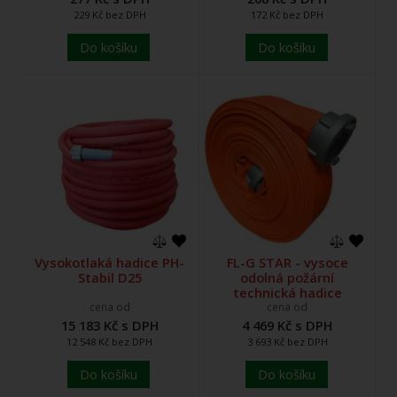
229 Kč bez DPH
172 Kč bez DPH
Do košíku
Do košíku
Vysokotlaká hadice PH-
FL-G STAR - vysoce
Stabil D25
odolná požární
technická hadice
cena od
cena od
15 183 Kč s DPH
4 469 Kč s DPH
12 548 Kč bez DPH
3 693 Kč bez DPH
Do košíku
Do košíku