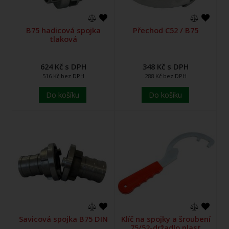
B75 hadicová spojka
Přechod C52 / B75
tlaková
624 Kč s DPH
348 Kč s DPH
516 Kč bez DPH
288 Kč bez DPH
Do košíku
Do košíku
Savicová spojka B75 DIN
Klíč na spojky a šroubení
75/52-držadlo plast