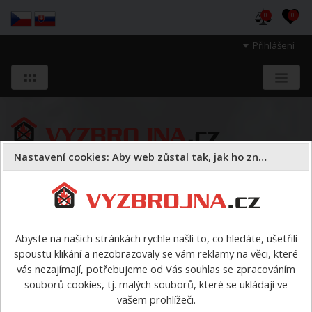
0
0
Přihlášení
Nastavení cookies: Aby web zůstal tak, jak ho znáte
Sloužíme těm, kteří chrání životy, zdraví
a majetek druhých.
Abyste na našich stránkách rychle našli to, co hledáte, ušetřili
spoustu klikání a nezobrazovaly se vám reklamy na věci, které
> výrobci > Pavliš a Hartmann
vás nezajímají, potřebujeme od Vás souhlas se zpracováním
souborů cookies, tj. malých souborů, které se ukládají ve
vašem prohlížeči.