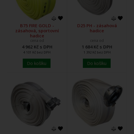
B75 FIRE GOLD -
D25 PH - zásahová
zásahová, sportovní
hadice
hadice
cena od
cena od
4 962 Kč s DPH
1 684 Kč s DPH
4 101 Kč bez DPH
1 392 Kč bez DPH
Do košíku
Do košíku