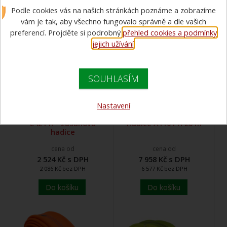
Podle cookies vás na našich stránkách poznáme a zobrazíme
vám je tak, aby všechno fungovalo správně a dle vašich
preferencí. Projděte si podrobný
přehled cookies a podmínky
jejich užívání
.
SOUHLASÍM
Nastavení
C42 PH - zásahová
Hadice A110 PH 20 m
hadice
cena od
cena od
2 524 Kč s DPH
7 958 Kč s DPH
2 086 Kč bez DPH
6 577 Kč bez DPH
Do košíku
Do košíku