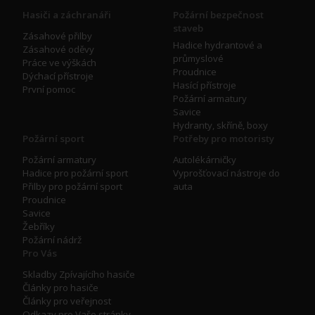
Hasiči a záchranáři
Požární bezpečnost
staveb
Zásahové přilby
Hadice hydrantové a
Zásahové oděvy
průmyslové
Práce ve výškách
Proudnice
Dýchací přístroje
Hasící přístroje
První pomoc
Požární armatury
Savice
Hydranty, skříně, boxy
Požární sport
Potřeby pro motoristy
Požární armatury
Autolékárničky
Hadice pro požární sport
Vyprošťovací nástroje do
Přilby pro požární sport
auta
Proudnice
Savice
Žebříky
Požární nádrž
Pro Vás
Skladby Zpívajícího hasiče
Články pro hasiče
Články pro veřejnost
Odkazy pro Vaše stránky