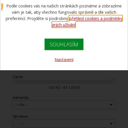
Podle cookies vás na našich stránkách poznáme a zobrazíme
Další příslušenství k požárnímu sportu jako třeba: nádrže,
přetlakové ventily, žebříky, džberové stříkačky, koše na hadice,
vám je tak, aby všechno fungovalo správně a dle vašich
atd.
preferencí. Projděte si podrobný
přehled cookies a podmínky
jejich užívání
.
Doporučujeme
SOUHLASÍM
Názvu zboží
Názvu zboží
Ceny
Ceny
Nastavení
Cena:
140 Kč - 44 130 Kč
Varianty:
-- vše --
Výrobce:
-- vše --