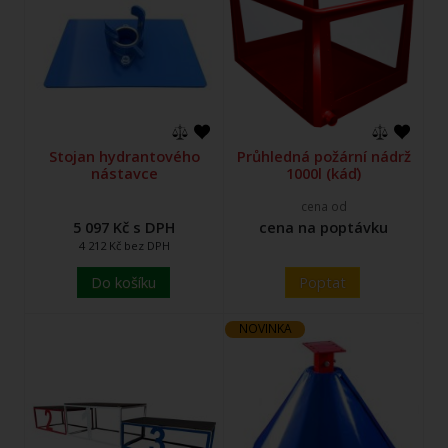
Stojan hydrantového
Průhledná požární nádrž
nástavce
1000l (káď)
cena od
5 097 Kč s DPH
cena na poptávku
4 212 Kč bez DPH
Do košíku
Poptat
NOVINKA