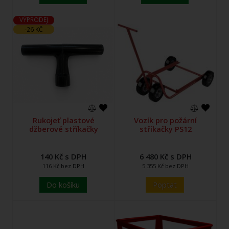
VÝPRODEJ
-26 KČ
Rukojeť plastové
Vozík pro požární
džberové stříkačky
stříkačky PS12
140 Kč s DPH
6 480 Kč s DPH
116 Kč bez DPH
5 355 Kč bez DPH
Do košíku
Poptat