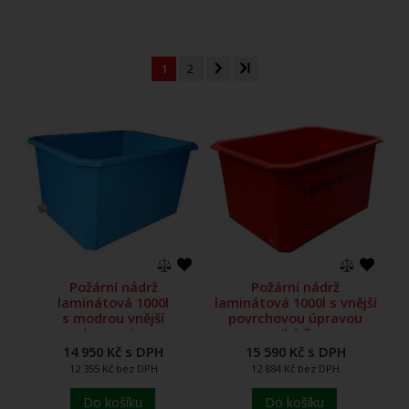
1
2
Požární nádrž
Požární nádrž
laminátová 1000l
laminátová 1000l s vnější
s modrou vnější
povrchovou úpravou
povrchovou úpravou
(káď)
(káď)
14 950 Kč s DPH
15 590 Kč s DPH
12 355 Kč bez DPH
12 884 Kč bez DPH
Do košíku
Do košíku