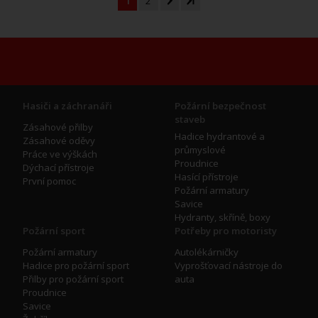
1
2
Hasiči a záchranáři
Požární bezpečnost
staveb
Zásahové přilby
Hadice hydrantové a
Zásahové oděvy
průmyslové
Práce ve výškách
Proudnice
Dýchací přístroje
Hasící přístroje
První pomoc
Požární armatury
Savice
Hydranty, skříně, boxy
Požární sport
Potřeby pro motoristy
Požární armatury
Autolékárničky
Hadice pro požární sport
Vyprošťovací nástroje do
Přilby pro požární sport
auta
Proudnice
Savice