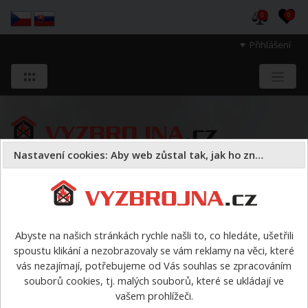
0
0
Přihlášení
Nastavení cookies: Aby web zůstal tak, jak ho znáte
Sloužíme těm, kteří chrání životy, zdraví
a majetek druhých.
Abyste na našich stránkách rychle našli to, co hledáte, ušetřili
spoustu klikání a nezobrazovaly se vám reklamy na věci, které
Požární sport
ostatní
vás nezajímají, potřebujeme od Vás souhlas se zpracováním
souborů cookies, tj. malých souborů, které se ukládají ve
ostatní
vašem prohlížeči.