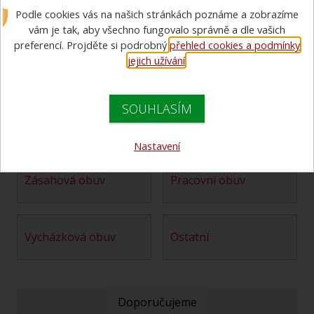
Podle cookies vás na našich stránkách poznáme a zobrazíme
F5 prací prostředek
vám je tak, aby všechno fungovalo správně a dle vašich
preferencí. Projděte si podrobný
přehled cookies a podmínky
jejich užívání
.
prací prostredek
322 Kč bez DPH
390 Kč s DPH
SOUHLASÍM
Nastavení
zásahová obuv
pracovní obuv
vycházková obuv
ostatní
Doporučujeme