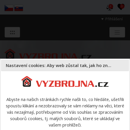
0
0
Přihlášení
Nastavení cookies: Aby web zůstal tak, jak ho znáte
Sloužíme těm, kteří chrání životy, zdraví
a majetek druhých.
Abyste na našich stránkách rychle našli to, co hledáte, ušetřili
spoustu klikání a nezobrazovaly se vám reklamy na věci, které
Obuv
vás nezajímají, potřebujeme od Vás souhlas se zpracováním
souborů cookies, tj. malých souborů, které se ukládají ve
Obuv
vašem prohlížeči.