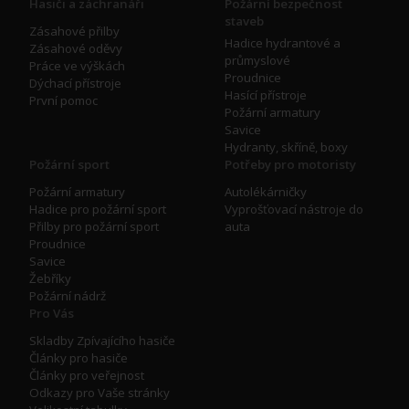
Hasiči a záchranáři
Požární bezpečnost
staveb
Zásahové přilby
Hadice hydrantové a
Zásahové oděvy
průmyslové
Práce ve výškách
Proudnice
Dýchací přístroje
Hasící přístroje
První pomoc
Požární armatury
Savice
Hydranty, skříně, boxy
Požární sport
Potřeby pro motoristy
Požární armatury
Autolékárničky
Hadice pro požární sport
Vyprošťovací nástroje do
Přilby pro požární sport
auta
Proudnice
Savice
Žebříky
Požární nádrž
Pro Vás
Skladby Zpívajícího hasiče
Články pro hasiče
Články pro veřejnost
Odkazy pro Vaše stránky