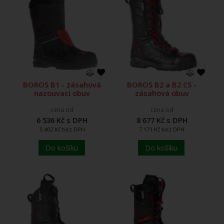
BOROS B1 - zásahová
BOROS B2 a B2 CS -
nazouvací obuv
zásahová obuv
cena od
cena od
6 536 Kč s DPH
8 677 Kč s DPH
5 402 Kč bez DPH
7 171 Kč bez DPH
Do košíku
Do košíku