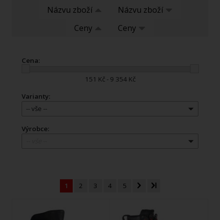
Názvu zboží
Názvu zboží
Ceny
Ceny
Cena:
151 Kč - 9 354 Kč
Varianty:
-- vše --
Výrobce:
-- vše --
1
2
3
4
5