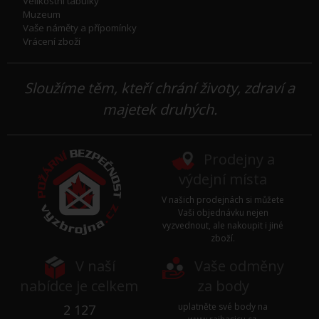
Velikostní tabulky
Muzeum
Vaše náměty a přípomínky
Vrácení zboží
Sloužíme těm, kteří chrání životy, zdraví a
majetek druhých.
Prodejny a
výdejní místa
V našich prodejnách si můžete
Vaši objednávku nejen
vyzvednout, ale nakoupit i jiné
zboží.
V naší
Vaše odměny
nabídce je celkem
za body
uplatněte své body na
2 127