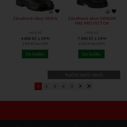
Zásahová obuv VESUV
Zásahová obuv DEMON
FIRE PROTECTOR
cena od
cena od
4 690 Kč s DPH
7 890 Kč s DPH
3 876 Kč bez DPH
6 521 Kč bez DPH
Do košíku
Do košíku
Načíst další zboží
1
2
3
4
5