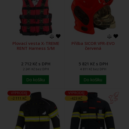
Plovací vesta X-TREME
Přilba SICOR VFR-EVO
RENT Harness S/M
červená
2 712 Kč s DPH
5 821 Kč s DPH
2 241 Kč bez DPH
4 811 Kč bez DPH
Do košíku
Do košíku
VÝPRODEJ
VÝPRODEJ
-2 111 KČ
-423 KČ