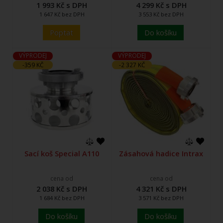
1 993 Kč s DPH
4 299 Kč s DPH
1 647 Kč bez DPH
3 553 Kč bez DPH
Poptat
Do košíku
VÝPRODEJ
VÝPRODEJ
-359 KČ
-2 327 KČ
Sací koš Special A110
Zásahová hadice Intrax
cena od
cena od
2 038 Kč s DPH
4 321 Kč s DPH
1 684 Kč bez DPH
3 571 Kč bez DPH
Do košíku
Do košíku