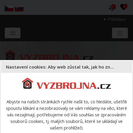
0
0
Přihlášení
Nastavení cookies: Aby web zůstal tak, jak ho znáte
Sloužíme těm, kteří chrání životy, zdraví
a majetek druhých.
Abyste na našich stránkách rychle našli to, co hledáte, ušetřili
spoustu klikání a nezobrazovaly se vám reklamy na věci, které
VÝPRODEJ
vás nezajímají, potřebujeme od Vás souhlas se zpracováním
souborů cookies, tj. malých souborů, které se ukládají ve
VÝPRODEJ
vašem prohlížeči.