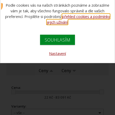
U VÝPRODEJOVÝCH POLOŽEK JE
Podle cookies vás na našich stránkách poznáme a zobrazíme
vám je tak, aby všechno fungovalo správně a dle vašich
OMEZENÝ POČET KUSŮ. JESTLIŽE NA
preferencí. Projděte si podrobný
přehled cookies a podmínky
POSLEDNÍ KUS PŘIJDE VÍCE
jejich užívání
.
OBJEDNÁVEK, PŘEDNOST MÁ TA S
DŘÍVĚJŠÍM ČASEM.
SOUHLASÍM
Doporučujeme
Nastavení
Názvu zboží
Názvu zboží
Ceny
Ceny
Cena:
22 Kč - 83 091 Kč
Varianty:
-- vše --