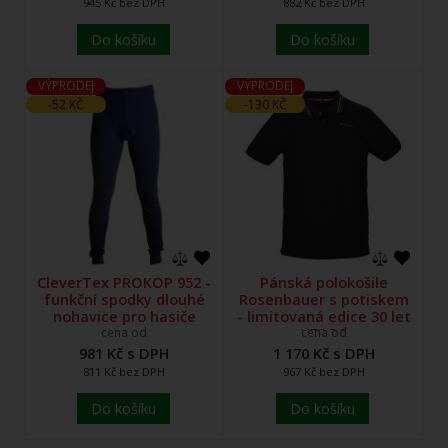
945 Kč bez DPH
882 Kč bez DPH
Do košíku
Do košíku
VÝPRODEJ
VÝPRODEJ
-52 KČ
-130 KČ
CleverTex PROKOP 952 -
Pánská polokošile
funkční spodky dlouhé
Rosenbauer s potiskem
nohavice pro hasiče
- limitovaná edice 30 let
HEROS
cena od
cena od
981 Kč s DPH
1 170 Kč s DPH
811 Kč bez DPH
967 Kč bez DPH
Do košíku
Do košíku