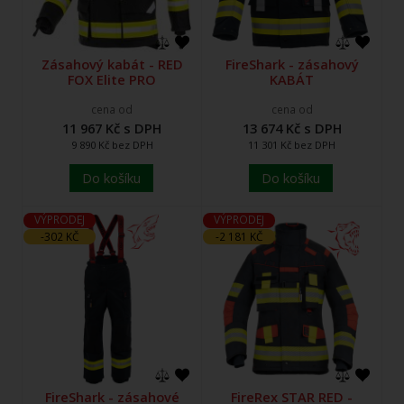
Zásahový kabát - RED
FireShark - zásahový
FOX Elite PRO
KABÁT
cena od
cena od
11 967 Kč s DPH
13 674 Kč s DPH
9 890 Kč bez DPH
11 301 Kč bez DPH
Do košíku
Do košíku
VÝPRODEJ
VÝPRODEJ
-302 KČ
-2 181 KČ
FireShark - zásahové
FireRex STAR RED -