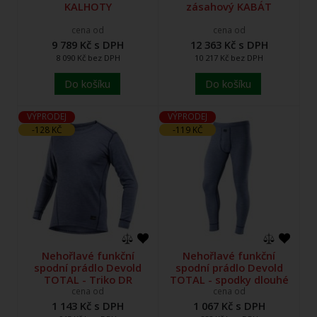
KALHOTY
zásahový KABÁT
cena od
cena od
9 789 Kč s DPH
12 363 Kč s DPH
8 090 Kč bez DPH
10 217 Kč bez DPH
Do košíku
Do košíku
VÝPRODEJ
VÝPRODEJ
-128 KČ
-119 KČ
Nehořlavé funkční
Nehořlavé funkční
spodní prádlo Devold
spodní prádlo Devold
TOTAL - Triko DR
TOTAL - spodky dlouhé
cena od
cena od
1 143 Kč s DPH
1 067 Kč s DPH