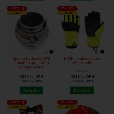
VÝPRODEJ
VÝPRODEJ
-164 KČ
-708 KČ
Spojka hadicová B75
KASHI - rukavice pro
kovaná s pojistkou
záchranáře
(poslední kus)
cena od
932 Kč s DPH
708 Kč s DPH
770 Kč bez DPH
585 Kč bez DPH
Do košíku
Do košíku
VÝPRODEJ
VÝPRODEJ
-478 KČ
-1 941 KČ