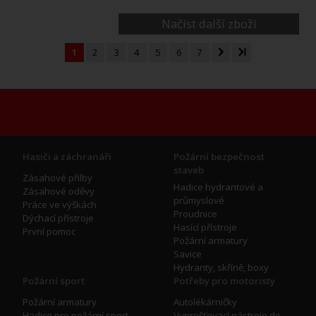
Načíst další zboží
1
2
3
4
5
6
7
Hasiči a záchranáři
Požární bezpečnost
staveb
Zásahové přilby
Hadice hydrantové a
Zásahové oděvy
průmyslové
Práce ve výškách
Proudnice
Dýchací přístroje
Hasící přístroje
První pomoc
Požární armatury
Savice
Hydranty, skříně, boxy
Požární sport
Potřeby pro motoristy
Požární armatury
Autolékárničky
Hadice pro požární sport
Vyprošťovací nástroje do