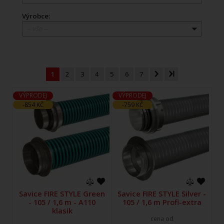
Výrobce:
-- vše --
1
2
3
4
5
6
7
VÝPRODEJ
VÝPRODEJ
-854 KČ
-759 KČ
Savice FIRE STYLE Green
Savice FIRE STYLE Silver -
- 105 / 1,6 m - A110
105 / 1,6 m Profi-extra
klasik
cena od