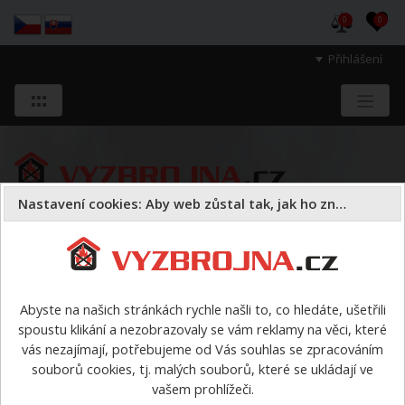
0
0
Přihlášení
Nastavení cookies: Aby web zůstal tak, jak ho znáte
Sloužíme těm, kteří chrání životy, zdraví
a majetek druhých.
Abyste na našich stránkách rychle našli to, co hledáte, ušetřili
spoustu klikání a nezobrazovaly se vám reklamy na věci, které
Radiostanice, komunikace
vás nezajímají, potřebujeme od Vás souhlas se zpracováním
souborů cookies, tj. malých souborů, které se ukládají ve
Radiostanice, komunikace
vašem prohlížeči.