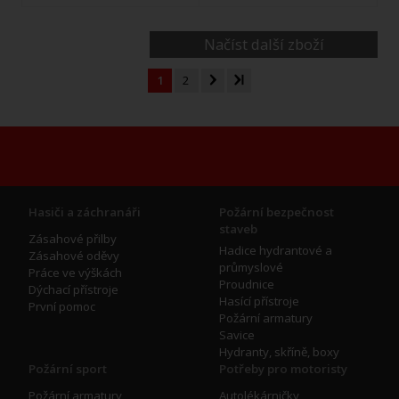
Načíst další zboží
1
2
Hasiči a záchranáři
Požární bezpečnost
staveb
Zásahové přilby
Hadice hydrantové a
Zásahové oděvy
průmyslové
Práce ve výškách
Proudnice
Dýchací přístroje
Hasící přístroje
První pomoc
Požární armatury
Savice
Hydranty, skříně, boxy
Požární sport
Potřeby pro motoristy
Požární armatury
Autolékárničky