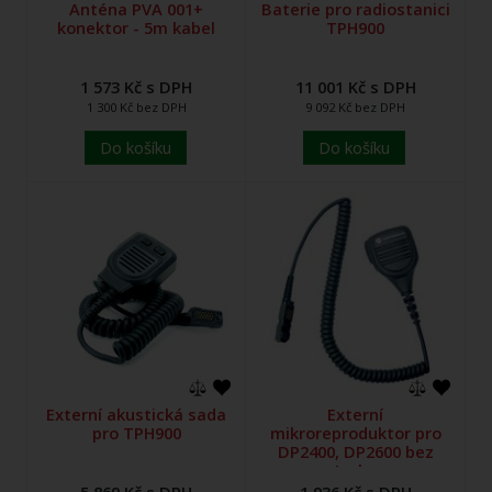
Anténa PVA 001+
Baterie pro radiostanici
konektor - 5m kabel
TPH900
1 573 Kč s DPH
11 001 Kč s DPH
1 300 Kč bez DPH
9 092 Kč bez DPH
Do košíku
Do košíku
Externí akustická sada
Externí
pro TPH900
mikroreproduktor pro
DP2400, DP2600 bez
Jacka
5 869 Kč s DPH
1 936 Kč s DPH