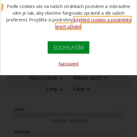
Podle cookies vás na našich stránkách poznáme a zobrazíme
radiostanice vozidlové
vám je tak, aby všechno fungovalo správně a dle vašich
ruční radiostanice
E-Tech, HYT, Hytera,
Motorola
preferencí. Projděte si podrobný
přehled cookies a podmínky
jejich užívání
.
příslušenství k
komunikace do přileb
radiostanicím
SOUHLASÍM
Nastavení
Doporučujeme
Názvu zboží
Názvu zboží
Ceny
Ceny
Cena:
1 573 Kč - 50 891 Kč
Varianty: