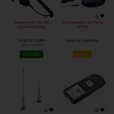
Headset HV-153 do
Rychlonabíječ pro řadu
zásahové přilby
GP340
9 180 Kč s DPH
cena na poptávku
7 587 Kč bez DPH
Do košíku
Poptat