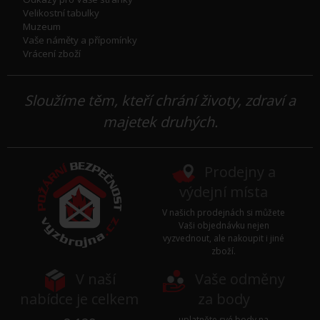
Velikostní tabulky
Muzeum
Vaše náměty a přípomínky
Vrácení zboží
Sloužíme těm, kteří chrání životy, zdraví a
majetek druhých.
Prodejny a
výdejní místa
V našich prodejnách si můžete
Vaši objednávku nejen
vyzvednout, ale nakoupit i jiné
zboží.
V naší
Vaše odměny
nabídce je celkem
za body
uplatněte své body na