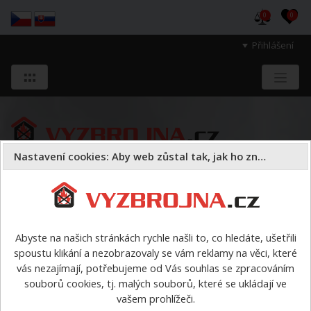
0
0
Přihlášení
Nastavení cookies: Aby web zůstal tak, jak ho znáte
Sloužíme těm, kteří chrání životy, zdraví
a majetek druhých.
Abyste na našich stránkách rychle našli to, co hledáte, ušetřili
spoustu klikání a nezobrazovaly se vám reklamy na věci, které
Kontakty - Požární bezpečnost
vás nezajímají, potřebujeme od Vás souhlas se zpracováním
souborů cookies, tj. malých souborů, které se ukládají ve
s.r.o.
vašem prohlížeči.