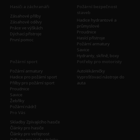
Hasiči a záchranáři
Požární bezpečnost
staveb
Zásahové přilby
Hadice hydrantové a
Zásahové oděvy
průmyslové
Práce ve výškách
Proudnice
Dýchací přístroje
Hasící přístroje
První pomoc
Požární armatury
Savice
Hydranty, skříně, boxy
Požární sport
Potřeby pro motoristy
Požární armatury
Autolékárničky
Hadice pro požární sport
Vyprošťovací nástroje do
Přilby pro požární sport
auta
Proudnice
Savice
Žebříky
Požární nádrž
Pro Vás
Skladby Zpívajícího hasiče
Články pro hasiče
Články pro veřejnost
Odkazy pro Vaše stránky