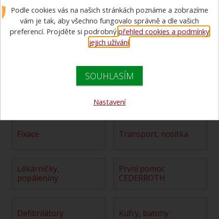
Podle cookies vás na našich stránkách poznáme a zobrazíme
Univerzální evakuační
vám je tak, aby všechno fungovalo správně a dle vašich
nosítka Spencer Total
preferencí. Projděte si podrobný
přehled cookies a podmínky
jejich užívání
.
lehká, dobrá skladovatelnost
14 041 Kč bez DPH
SOUHLASÍM
16 990 Kč s DPH
Nastavení
fixace
transport, nosítka
lékárničky,
první pomoc
popáleniny
CEDERROTH
defibrilátory
kufry, batohy