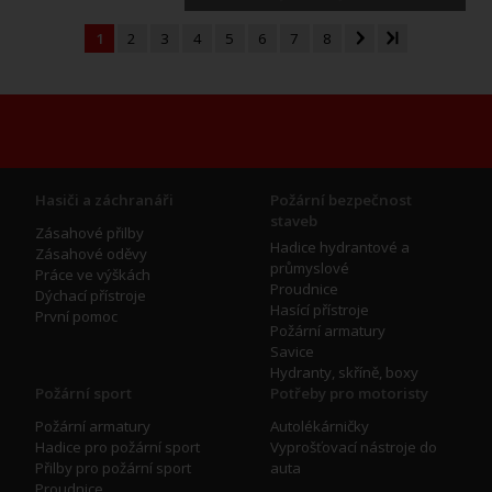
1
2
3
4
5
6
7
8
Hasiči a záchranáři
Požární bezpečnost
staveb
Zásahové přilby
Hadice hydrantové a
Zásahové oděvy
průmyslové
Práce ve výškách
Proudnice
Dýchací přístroje
Hasící přístroje
První pomoc
Požární armatury
Savice
Hydranty, skříně, boxy
Požární sport
Potřeby pro motoristy
Požární armatury
Autolékárničky
Hadice pro požární sport
Vyprošťovací nástroje do
Přilby pro požární sport
auta
Proudnice