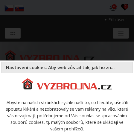
0
0
Přihlášení
Nastavení cookies: Aby web zůstal tak, jak ho znáte
Sloužíme těm, kteří chrání životy, zdraví
a majetek druhých.
Abyste na našich stránkách rychle našli to, co hledáte, ušetřili
spoustu klikání a nezobrazovaly se vám reklamy na věci, které
První pomoc
vás nezajímají, potřebujeme od Vás souhlas se zpracováním
souborů cookies, tj. malých souborů, které se ukládají ve
První pomoc
vašem prohlížeči.