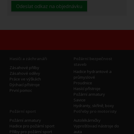
Odeslat odkaz na objednávku
Hasiči a záchranáři
Požární bezpečnost
staveb
Zásahové přilby
Hadice hydrantové a
Zásahové oděvy
průmyslové
Práce ve výškách
Proudnice
Dýchací přístroje
Hasící přístroje
První pomoc
Požární armatury
Savice
Hydranty, skříně, boxy
Požární sport
Potřeby pro motoristy
Požární armatury
Autolékárničky
Hadice pro požární sport
Vyprošťovací nástroje do
Přilby pro požární sport
auta