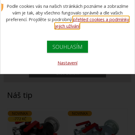
Podle cookies vás na našich stránkách poznáme a zobrazíme
vám je tak, aby všechno fungovalo správně a dle vašich
preferencí. Projděte si podrobný
přehled cookies a podmínky
jejich užívání
.
Fotovoltaická elektrárna na jihlavské pobočce
Číst dále...
SOUHLASÍM
Opava - NOVÁ ADRESA
Nastavení
Číst dále...
Náš tip
NOVINKA
NOVINKA
-772 KČ