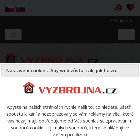
0
0
Přihlášení
Nastavení cookies: Aby web zůstal tak, jak ho znáte
Sloužíme těm, kteří chrání životy, zdraví
a majetek druhých.
Abyste na našich stránkách rychle našli to, co hledáte, ušetřili
spoustu klikání a nezobrazovaly se vám reklamy na věci, které
vás nezajímají, potřebujeme od Vás souhlas se zpracováním
souborů cookies, tj. malých souborů, které se ukládají ve
vašem prohlížeči.