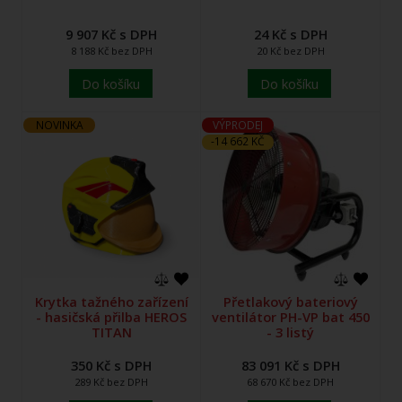
9 907 Kč s DPH
24 Kč s DPH
8 188 Kč bez DPH
20 Kč bez DPH
Do košíku
Do košíku
NOVINKA
VÝPRODEJ
-14 662 KČ
Krytka tažného zařízení
Přetlakový bateriový
- hasičská přilba HEROS
ventilátor PH-VP bat 450
TITAN
- 3 listý
350 Kč s DPH
83 091 Kč s DPH
289 Kč bez DPH
68 670 Kč bez DPH