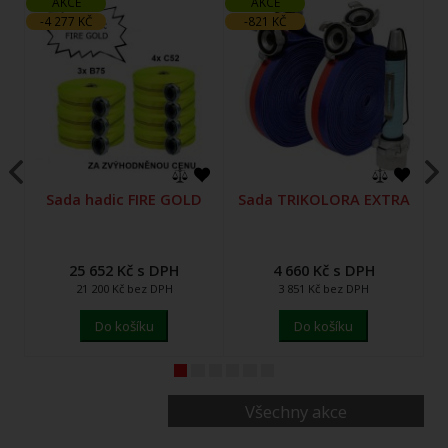
AKCE
AKCE
-4 277 KČ
-821 KČ
-
Sada hadic FIRE GOLD
Sada TRIKOLORA EXTRA
25 652 Kč s DPH
4 660 Kč s DPH
21 200 Kč bez DPH
3 851 Kč bez DPH
Do košíku
Do košíku
1
2
3
4
5
6
Všechny akce