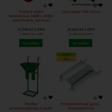
Požární nádrž
Sada hadic FIRE GOLD
laminátová 1000l s vnější
povrchovou úpravou
(káď)
15 590 Kč s DPH
25 652 Kč s DPH
12 884 Kč bez DPH
21 200 Kč bez DPH
Do košíku
Do košíku
AKCE
-6 KČ
Plnička
Protipovodňový pytel -
protipovodňových pytlů
dvoukomorový