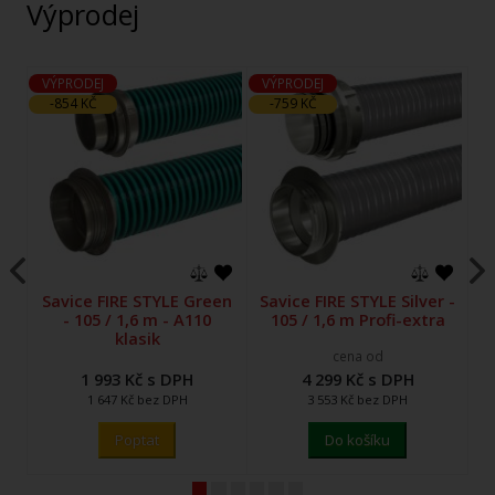
Výprodej
VÝPRODEJ
VÝPRODEJ
V
-854 KČ
-759 KČ
Savice FIRE STYLE Green
Savice FIRE STYLE Silver -
- 105 / 1,6 m - A110
105 / 1,6 m Profi-extra
klasik
cena od
1 993 Kč s DPH
4 299 Kč s DPH
1 647 Kč bez DPH
3 553 Kč bez DPH
Poptat
Do košíku
1
2
3
4
5
6