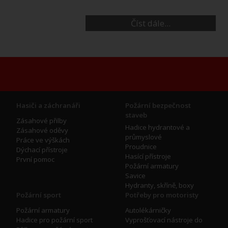
Číst dále...
Hasiči a záchranáři
Požární bezpečnost
staveb
Zásahové přilby
Hadice hydrantové a
Zásahové oděvy
průmyslové
Práce ve výškách
Proudnice
Dýchací přístroje
Hasící přístroje
První pomoc
Požární armatury
Savice
Hydranty, skříně, boxy
Požární sport
Potřeby pro motoristy
Požární armatury
Autolékárničky
Hadice pro požární sport
Vyprošťovací nástroje do