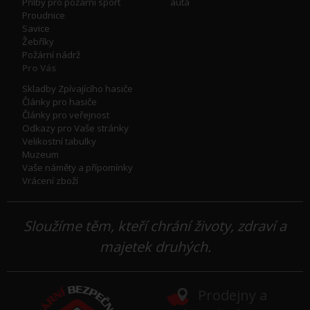
Přilby pro požární sport
auta
Proudnice
Savice
Žebříky
Požární nádrž
Pro Vás
Skladby Zpívajícího hasiče
Články pro hasiče
Články pro veřejnost
Odkazy pro Vaše stránky
Velikostní tabulky
Muzeum
Vaše náměty a přípomínky
Vrácení zboží
Sloužíme těm, kteří chrání životy, zdraví a
majetek druhých.
Prodejny a