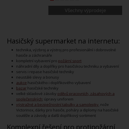
Všechny výprodeje
Hasičský supermarket na internetu:
technika, výzbroj a výstroj pro profesionální i dobrovolné
hasiče a záchranáře
kompletní vybavení pro
požární sport
náhradní díly a doplňky pro hasičskou techniku a vybavení
servis i repase hasičské techniky
neustálé slevy a bonusy
aukce
hasičského i doplňkového vybavení
bazar
hasičské techniky
velké skladové zásoby
oděvů pracovních, zásahových a
společenských
; úpravy uniforem
výstražné a bezpečnostní tabulky a samolepky
, nože
Victorinox, dárky pro hasiče, poháry a diplomy na hasičské
soutěže a závody a další doplňkový sortiment
Komplexní řešení pro protipožární