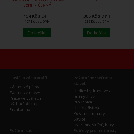
75ml - ČERNÝ
154 Kč s DPH
305 Kč s DPH
127 Kč bez DPH
252 Kč bez DPH
Do košíku
Do košíku
Hasiči a záchranáři
Požární bezpečnost
staveb
Zásahové přilby
Hadice hydrantové a
Zásahové oděvy
průmyslové
Práce ve výškách
Proudnice
Dýchací přístroje
Hasící přístroje
První pomoc
Požární armatury
Savice
Hydranty, skříně, boxy
Požární sport
Potřeby pro motoristy