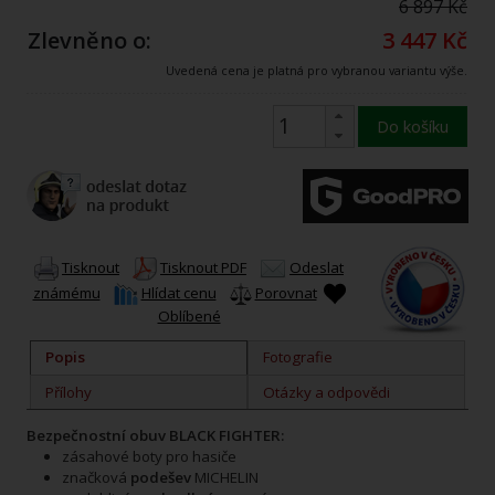
6 897 Kč
Zlevněno o:
3 447 Kč
Uvedená cena je platná pro vybranou variantu výše.
Do košíku
Tisknout
Tisknout PDF
Odeslat
známému
Hlídat cenu
Porovnat
Oblíbené
Popis
Fotografie
Přílohy
Otázky a odpovědi
Bezpečnostní obuv BLACK FIGHTER:
zásahové boty pro hasiče
značková
podešev
MICHELIN