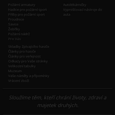
Požární armatury
Autolékárničky
Hadice pro požární sport
Vyprošťovací nástroje do
Přilby pro požární sport
auta
Proudnice
Savice
Žebříky
Požární nádrž
Pro Vás
Skladby Zpívajícího hasiče
Články pro hasiče
Články pro veřejnost
Odkazy pro Vaše stránky
Velikostní tabulky
Muzeum
Vaše náměty a přípomínky
Vrácení zboží
Sloužíme těm, kteří chrání životy, zdraví a
majetek druhých.