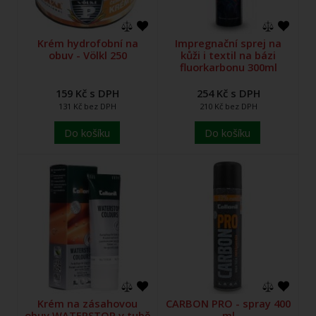
Krém hydrofobní na
Impregnační sprej na
obuv - Völkl 250
kůži i textil na bázi
fluorkarbonu 300ml
159 Kč s DPH
254 Kč s DPH
131 Kč bez DPH
210 Kč bez DPH
Do košíku
Do košíku
Krém na zásahovou
CARBON PRO - spray 400
obuv WATERSTOP v tubě
ml