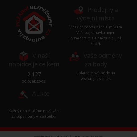
Prodejny a
výdejní místa
V našich prodejnách si můžete
Vaši objednávku nejen
vyzvednout, ale nakoupit i jiné
zboží.
V naší
Vaše odměny
nabídce je celkem
za body
uplatněte své body na
2 127
www.rajhasicu.cz
.
položek zboží
Aukce
Každý den dražíme nové věci
za super ceny v naší
aukci
.