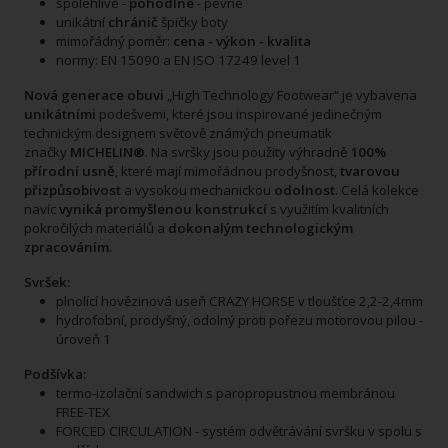
spolehlivé -
pohodlné
- pevné
unikátní
chránič
špičky boty
mimořádný poměr:
cena - výkon - kvalita
normy: EN 15090 a EN ISO 17249 level 1
Nová generace obuvi
„High Technology Footwear“ je vybavena
unikátními
podešvemi, které jsou inspirované jedinečným
technickým designem světově známých pneumatik
značky
MICHELIN®
. Na svršky jsou použity výhradně
100%
přírodní usně
, které mají mimořádnou prodyšnost,
tvarovou
přizpůsobivost
a vysokou mechanickou
odolnost
. Celá kolekce
navíc
vyniká promyšlenou konstrukcí
s využitím kvalitních
pokročilých materiálů a
dokonalým technologickým
zpracováním
.
Svršek:
plnolící hovězinová useň CRAZY HORSE v tloušťce 2,2-2,4mm
hydrofobní, prodyšný, odolný proti pořezu motorovou pilou -
úroveň 1
Podšívka:
termo-izolační sandwich s paropropustnou membránou
FREE-TEX
FORCED CIRCULATION - systém odvětrávání svršku v spolu s