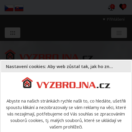
0
0
Přihlášení
Nastavení cookies: Aby web zůstal tak, jak ho znáte
Sloužíme těm, kteří chrání životy, zdraví
a majetek druhých.
Abyste na našich stránkách rychle našli to, co hledáte, ušetřili
spoustu klikání a nezobrazovaly se vám reklamy na věci, které
ZBOŽÍ v AKCI nebo s DÁRKEM
>
Zásahová obuv BLACK
vás nezajímají, potřebujeme od Vás souhlas se zpracováním
FIGHTER vel. 40
souborů cookies, tj. malých souborů, které se ukládají ve
vašem prohlížeči.
Zásahová obuv BLACK