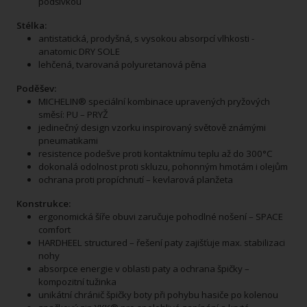
podšívkou
Stélka:
antistatická, prodyšná, s vysokou absorpcí vlhkosti -
anatomic DRY SOLE
lehčená, tvarovaná polyuretanová pěna
Poděšev:
MICHELIN® speciální kombinace upravených pryžových
směsí: PU – PRYŽ
jedinečný design vzorku inspirovaný světově známými
pneumatikami
resistence podešve proti kontaktnímu teplu až do 300°C
dokonalá odolnost proti skluzu, pohonným hmotám i olejům
ochrana proti propíchnutí – kevlarová planžeta
Konstrukce:
ergonomická šíře obuvi zaručuje pohodlné nošení – SPACE
comfort
HARDHEEL structured – řešení paty zajišťuje max. stabilizaci
nohy
absorpce energie v oblasti paty a ochrana špičky –
kompozitní tužinka
unikátní chránič špičky boty při pohybu hasiče po kolenou