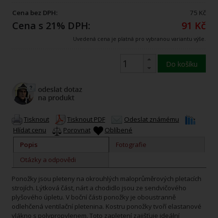
Cena bez DPH:
75 Kč
Cena s 21% DPH:
91 Kč
Uvedená cena je platná pro vybranou variantu výše.
Do košíku
Tisknout
Tisknout PDF
Odeslat známému
Hlídat cenu
Porovnat
Oblíbené
Popis
Fotografie
Otázky a odpovědi
Ponožky jsou pleteny na okrouhlých maloprůměrových pletacích
strojích. Lýtková část, nárt a chodidlo jsou ze sendvičového
plyšového úpletu. V boční části ponožky je oboustranně
odlehčená ventilační pletenina. Kostru ponožky tvoří elastanové
vlákno s polypropylenem. Toto zapletení zajišťuje ideální