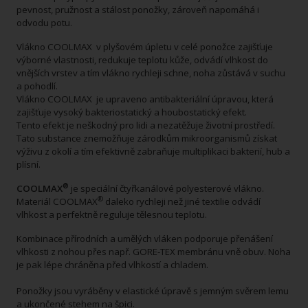
pevnost, pružnost a stálost ponožky, zároveň napomáhá i
odvodu potu.
Vlákno COOLMAX v plyšovém úpletu v celé ponožce zajišťuje
výborné vlastnosti, redukuje teplotu kůže, odvádí vlhkost do
vnějších vrstev a tím vlákno rychleji schne, noha zůstává v suchu
a pohodlí.
Vlákno COOLMAX je upraveno antibakteriální úpravou, která
zajišťuje vysoký bakteriostatický a houbostatický efekt.
Tento efekt je neškodný pro lidi a nezatěžuje životní prostředí.
Tato substance znemožňuje zárodkům mikroorganismů získat
výživu z okolí a tím efektivně zabraňuje multiplikaci bakterií, hub a
plísní.
®
COOLMAX
je speciální čtyřkanálové polyesterové vlákno.
®
Materiál COOLMAX
daleko rychleji než jiné textilie odvádí
vlhkost a perfektně reguluje tělesnou teplotu.
Kombinace přírodních a umělých vláken podporuje přenášení
vlhkosti z nohou přes např. GORE-TEX membránu vně obuv. Noha
je pak lépe chráněna před vlhkostí a chladem.
Ponožky jsou vyráběny v elastické úpravě s jemným svěrem lemu
a ukončené stehem na špici.