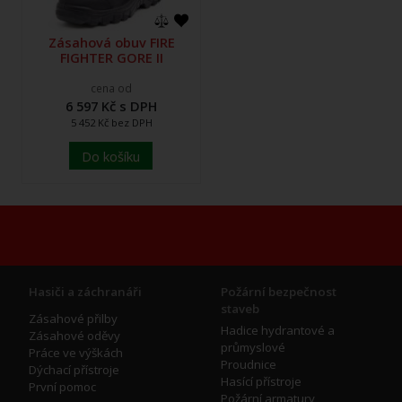
Zásahová obuv FIRE
FIGHTER GORE II
cena od
6 597 Kč s DPH
5 452 Kč bez DPH
Do košíku
Hasiči a záchranáři
Požární bezpečnost
staveb
Zásahové přilby
Hadice hydrantové a
Zásahové oděvy
průmyslové
Práce ve výškách
Proudnice
Dýchací přístroje
Hasící přístroje
První pomoc
Požární armatury