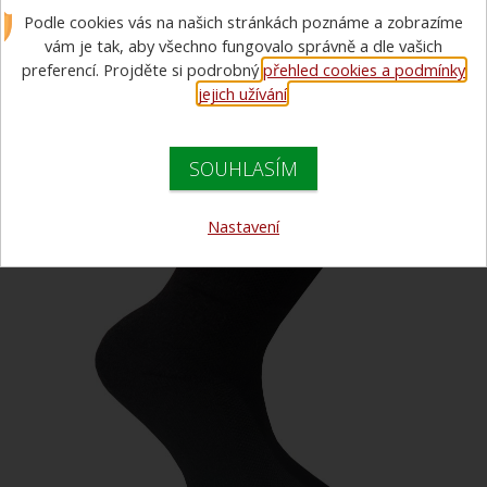
Podle cookies vás na našich stránkách poznáme a zobrazíme
do zásahové obuvi - zimní
vám je tak, aby všechno fungovalo správně a dle vašich
preferencí. Projděte si podrobný
přehled cookies a podmínky
jejich užívání
.
SOUHLASÍM
Nastavení