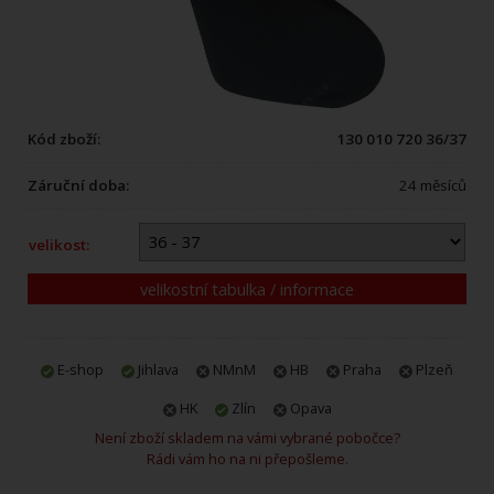
Kód zboží:
130 010 720 36/37
Záruční doba:
24 měsíců
velikost:
velikostní tabulka / informace
E-shop
Jihlava
NMnM
HB
Praha
Plzeň
HK
Zlín
Opava
Není zboží skladem na vámi vybrané pobočce?
Rádi vám ho na ni přepošleme.