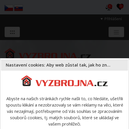
0
0
Přihlášení
Nastavení cookies: Aby web zůstal tak, jak ho znáte
Sloužíme těm, kteří chrání životy, zdraví
a majetek druhých.
Abyste na našich stránkách rychle našli to, co hledáte, ušetřili
spoustu klikání a nezobrazovaly se vám reklamy na věci, které
Oděvy
kukly, spodní prádlo, ponožky
>
Ponožky
vás nezajímají, potřebujeme od Vás souhlas se zpracováním
THERMO COOLMAX do zásahové obuvi - zimní
souborů cookies, tj. malých souborů, které se ukládají ve
vašem prohlížeči.
Ponožky THERMO COOLMAX