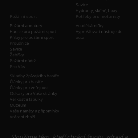
Savice
Hydranty, skříně, boxy
Požární sport
Potřeby pro motoristy
Požární armatury
Autolékárničky
Hadice pro požární sport
Vyprošťovací nástroje do
Přilby pro požární sport
auta
Proudnice
Savice
Žebříky
Požární nádrž
Pro Vás
Skladby Zpívajícího hasiče
Články pro hasiče
Články pro veřejnost
Odkazy pro Vaše stránky
Velikostní tabulky
Muzeum
Vaše náměty a přípomínky
Vrácení zboží
Sloužíme těm, kteří chrání životy, zdraví a