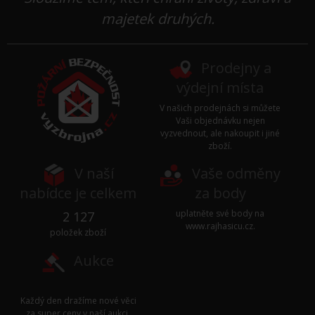
majetek druhých.
Prodejny a
výdejní místa
V našich prodejnách si můžete
Vaši objednávku nejen
vyzvednout, ale nakoupit i jiné
zboží.
V naší
Vaše odměny
nabídce je celkem
za body
uplatněte své body na
2 127
www.rajhasicu.cz
.
položek zboží
Aukce
Každý den dražíme nové věci
za super ceny v naší
aukci
.