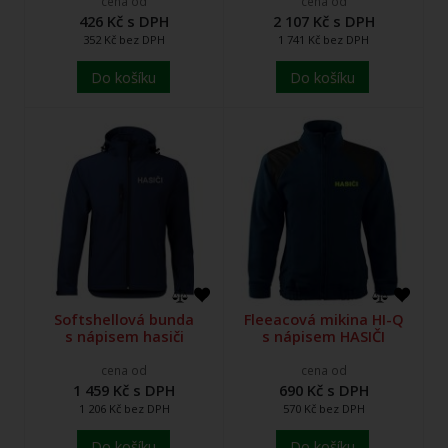
cena od
cena od
426 Kč s DPH
2 107 Kč s DPH
352 Kč bez DPH
1 741 Kč bez DPH
Do košíku
Do košíku
Softshellová bunda
Fleeacová mikina HI-Q
s nápisem hasiči
s nápisem HASIČI
cena od
cena od
1 459 Kč s DPH
690 Kč s DPH
1 206 Kč bez DPH
570 Kč bez DPH
Do košíku
Do košíku