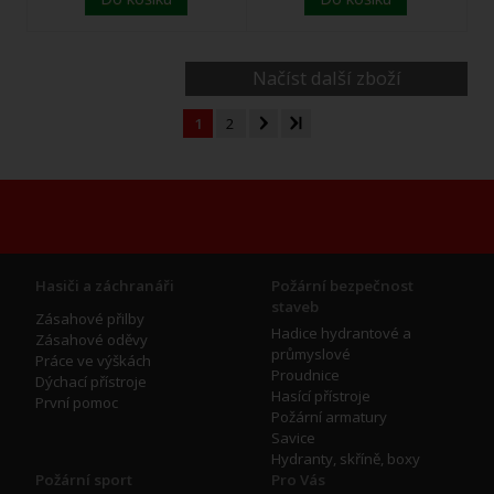
Načíst další zboží
1
2
Hasiči a záchranáři
Požární bezpečnost
staveb
Zásahové přilby
Hadice hydrantové a
Zásahové oděvy
průmyslové
Práce ve výškách
Proudnice
Dýchací přístroje
Hasící přístroje
První pomoc
Požární armatury
Savice
Hydranty, skříně, boxy
Požární sport
Pro Vás