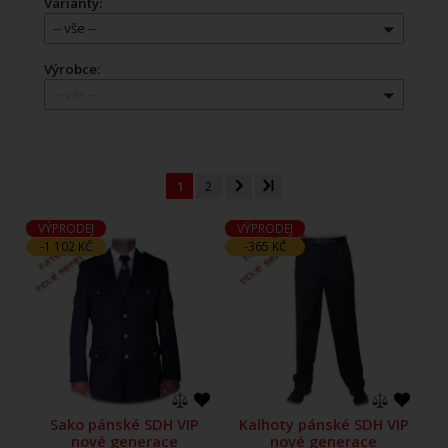
Varianty:
-- vše --
Výrobce:
-- vše --
1
2
VÝPRODEJ
VÝPRODEJ
-1 102 KČ
-365 KČ
Sako pánské SDH VIP
Kalhoty pánské SDH VIP
nové generace
nové generace