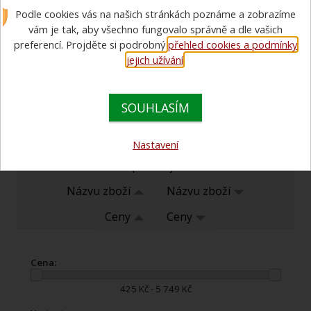
Stejnokrojový předpis platný od
Podle cookies vás na našich stránkách poznáme a zobrazíme
vám je tak, aby všechno fungovalo správně a dle vašich
18.10.2025
preferencí. Projděte si podrobný
přehled cookies a podmínky
jejich užívání
.
Obrazová příloha stejnokrojového předpisu
ke stažení zde
Stejnokrojový předpis platný od 18.10.2025
ke stažení zde
Stejnokrojový předpis - hodnostní označení
ke stažení zde
SOUHLASÍM
Plakát funkčního označení
ke stažení zde
Nastavení
Doporučujeme
Názvu zboží
Názvu zboží
Ceny
Ceny
Cena:
425 Kč - 5 749 Kč