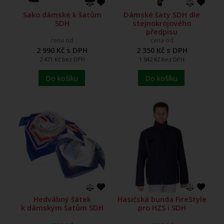
Sako dámské k šatům
Dámské šaty SDH dle
SDH
stejnokrojového
předpisu
cena od
cena od
2 990 Kč s DPH
2 350 Kč s DPH
2 471 Kč bez DPH
1 942 Kč bez DPH
Do košíku
Do košíku
Hedvábný šátek
Hasičská bunda FireStyle
k dámským šatům SDH
pro HZS i SDH