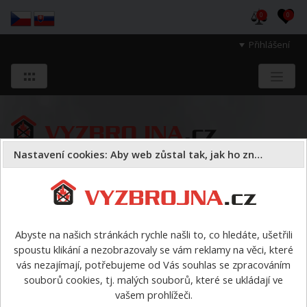
0
0
Přihlášení
Nastavení cookies: Aby web zůstal tak, jak ho znáte
Sloužíme těm, kteří chrání životy, zdraví
a majetek druhých.
Abyste na našich stránkách rychle našli to, co hledáte, ušetřili
spoustu klikání a nezobrazovaly se vám reklamy na věci, které
Oděvy
vycházkové oděvy
vás nezajímají, potřebujeme od Vás souhlas se zpracováním
souborů cookies, tj. malých souborů, které se ukládají ve
vycházkové oděvy
vašem prohlížeči.