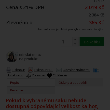
1 970 Kč
Cena s 21% DPH:
2 019 Kč
2 384 Kč
Zlevněno o:
365 Kč
Uvedená cena je platná pro vybranou variantu výše.
Do košíku
Tisknout
Tisknout PDF
Odeslat známému
Hlídat cenu
Porovnat
Oblíbené
Popis
Otázky a odpovědi
Recenze
Pokud k vybranému saku nebude
dostupná odpovídající velikost kalhot,