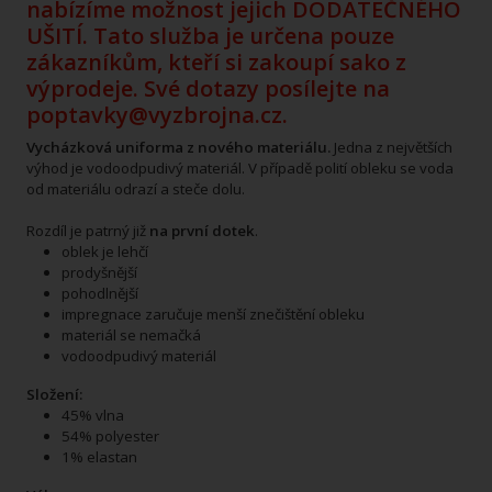
nabízíme možnost jejich DODATEČNÉHO
UŠITÍ. Tato služba je určena pouze
zákazníkům, kteří si zakoupí sako z
výprodeje.
Své dotazy posílejte na
poptavky@vyzbrojna.cz.
Vycházková uniforma z nového materiálu.
Jedna z největších
výhod je vodoodpudivý materiál. V případě polití obleku se voda
od materiálu odrazí a steče dolu.
Rozdíl je patrný již
na první dotek
.
oblek je lehčí
prodyšnější
pohodlnější
impregnace zaručuje menší znečištění obleku
materiál se nemačká
vodoodpudivý materiál
Složení:
45% vlna
54% polyester
1% elastan