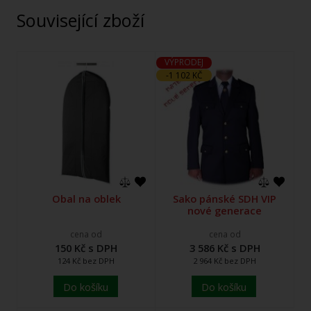
Související zboží
VÝPRODEJ
-1 102 KČ
Obal na oblek
Sako pánské SDH VIP
nové generace
cena od
cena od
150 Kč s DPH
3 586 Kč s DPH
124 Kč bez DPH
2 964 Kč bez DPH
Do košíku
Do košíku