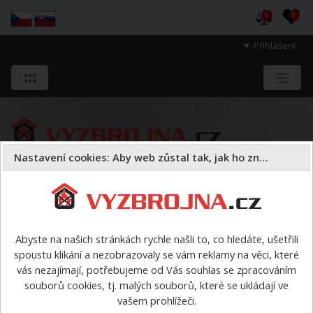
0
0
Přihlášení
Nastavení cookies: Aby web zůstal tak, jak ho znáte
Sloužíme těm, kteří chrání životy, zdraví
a majetek druhých.
Abyste na našich stránkách rychle našli to, co hledáte, ušetřili
spoustu klikání a nezobrazovaly se vám reklamy na věci, které
Oděvy
vycházkové oděvy
>
Kalhoty pánské SDH VIP
vás nezajímají, potřebujeme od Vás souhlas se zpracováním
nové generace
souborů cookies, tj. malých souborů, které se ukládají ve
vašem prohlížeči.
Kalhoty pánské SDH VIP nové