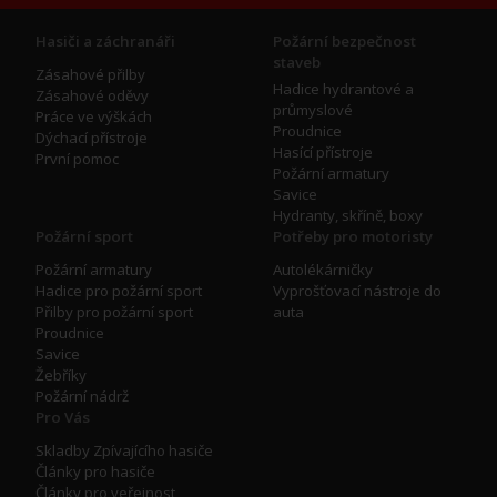
Hasiči a záchranáři
Požární bezpečnost
staveb
Zásahové přilby
Hadice hydrantové a
Zásahové oděvy
průmyslové
Práce ve výškách
Proudnice
Dýchací přístroje
Hasící přístroje
První pomoc
Požární armatury
Savice
Hydranty, skříně, boxy
Požární sport
Potřeby pro motoristy
Požární armatury
Autolékárničky
Hadice pro požární sport
Vyprošťovací nástroje do
Přilby pro požární sport
auta
Proudnice
Savice
Žebříky
Požární nádrž
Pro Vás
Skladby Zpívajícího hasiče
Články pro hasiče
Články pro veřejnost