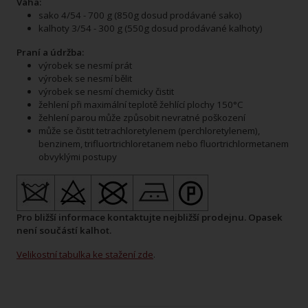
Váha:
sako 4/54 - 700 g (850g dosud prodávané sako)
kalhoty 3/54 - 300 g (550g dosud prodávané kalhoty)
Praní a údržba:
výrobek se nesmí prát
výrobek se nesmí bělit
výrobek se nesmí chemicky čistit
žehlení při maximální teplotě žehlící plochy 150°C
žehlení parou může způsobit nevratné poškození
může se čistit tetrachloretylenem (perchloretylenem),
benzinem, trifluortrichloretanem nebo fluortrichlormetanem
obvyklými postupy
Pro bližší informace kontaktujte nejbližší prodejnu. Opasek
není součástí kalhot.
Velikostní tabulka ke stažení zde
.