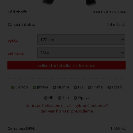
Kód zboží:
140 020 175 2/44
Záruční doba:
24 měsíců
výška:
velikost:
velikostní tabulka / informace
E-shop
Jihlava
NMnM
HB
Praha
Plzeň
HK
Zlín
Opava
Není zboží skladem na vámi vybrané pobočce?
Rádi vám ho na ni přepošleme.
Cena bez DPH:
1 669 Kč