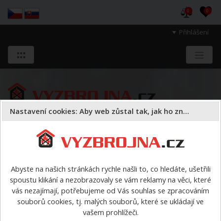
0
0
Přihlášení
Nastavení cookies: Aby web zůstal tak, jak ho znáte
Sloužíme těm, kteří chrání životy, zdraví
a majetek druhých.
Abyste na našich stránkách rychle našli to, co hledáte, ušetřili
spoustu klikání a nezobrazovaly se vám reklamy na věci, které
Věcná výzbroj a výstroj
vás nezajímají, potřebujeme od Vás souhlas se zpracováním
souborů cookies, tj. malých souborů, které se ukládají ve
Věcná výzbroj a výstroj
vašem prohlížeči.