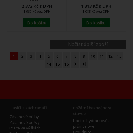
cena od
2 372 Kč s DPH
1 313 Kč s DPH
1 960 Kč bez DPH
1 085 Kč bez DPH
Do košíku
Do košíku
Načíst další zboží
1
2
3
4
5
6
7
8
9
10
11
12
13
14
15
16
Hasiči a záchranáři
Požární bezpečnost
staveb
Zásahové přilby
Hadice hydrantové a
Zásahové oděvy
průmyslové
Práce ve výškách
Proudnice