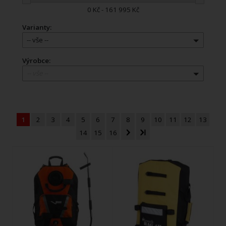
0 Kč - 161 995 Kč
Varianty:
-- vše --
Výrobce:
-- vše --
1
2
3
4
5
6
7
8
9
10
11
12
13
14
15
16