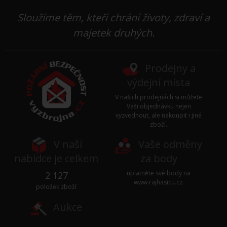
Sloužíme těm, kteří chrání životy, zdraví a
majetek druhých.
Prodejny a
výdejní místa
V našich prodejnách si můžete
Vaši objednávku nejen
vyzvednout, ale nakoupit i jiné
zboží.
V naší
Vaše odměny
nabídce je celkem
za body
uplatněte své body na
2 127
www.rajhasicu.cz
.
položek zboží
Aukce