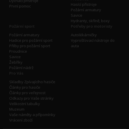
Dýchací přístroje
Hasící přístroje
První pomoc
Požární armatury
Savice
Hydranty, skříně, boxy
Požární sport
Potřeby pro motoristy
Požární armatury
Autolékárničky
Hadice pro požární sport
Vyprošťovací nástroje do
Přilby pro požární sport
auta
Proudnice
Savice
Žebříky
Požární nádrž
Pro Vás
Skladby Zpívajícího hasiče
Články pro hasiče
Články pro veřejnost
Odkazy pro Vaše stránky
Velikostní tabulky
Muzeum
Vaše náměty a přípomínky
Vrácení zboží