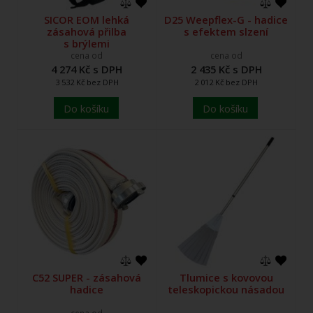
SICOR EOM lehká
D25 Weepflex-G - hadice
zásahová přilba
s efektem slzení
s brýlemi
cena od
cena od
4 274 Kč s DPH
2 435 Kč s DPH
3 532 Kč bez DPH
2 012 Kč bez DPH
Do košíku
Do košíku
C52 SUPER - zásahová
Tlumice s kovovou
hadice
teleskopickou násadou