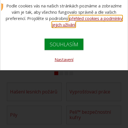
Podle cookies vás na našich stránkách poznáme a zobrazíme
Proudnice D25 Select
vám je tak, aby všechno fungovalo správně a dle vašich
Flow RB 100D EN
preferencí. Projděte si podrobný
přehled cookies a podmínky
Rosenbauer
jejich užívání
.
proudnice s nastavitelným prutokem,
SOUHLASÍM
spojka D25
14 114 Kč bez DPH
Nastavení
17 078 Kč s DPH
hašení lesních požárů
vyprošťovací práce
Peli™ bezpečnostní
pily
kufry