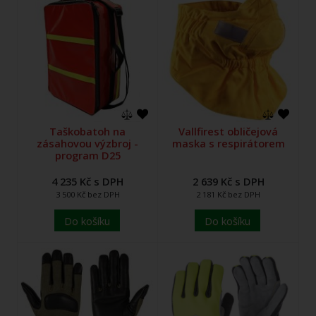
Taškobatoh na
Vallfirest obličejová
zásahovou výzbroj -
maska s respirátorem
program D25
4 235 Kč s DPH
2 639 Kč s DPH
3 500 Kč bez DPH
2 181 Kč bez DPH
Do košíku
Do košíku