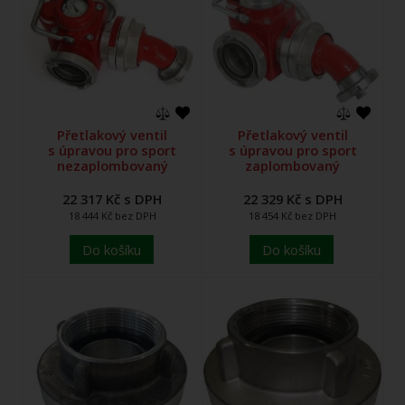
Přetlakový ventil
Přetlakový ventil
s úpravou pro sport
s úpravou pro sport
nezaplombovaný
zaplombovaný
22 317 Kč s DPH
22 329 Kč s DPH
18 444 Kč bez DPH
18 454 Kč bez DPH
Do košíku
Do košíku