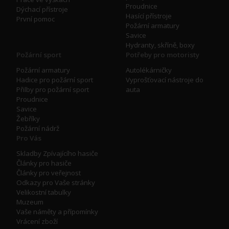
Proudnice
Dýchací přístroje
Hasící přístroje
První pomoc
Požární armatury
Savice
Hydranty, skříně, boxy
Požární sport
Potřeby pro motoristy
Požární armatury
Autolékárničky
Hadice pro požární sport
Vyprošťovací nástroje do
Přilby pro požární sport
auta
Proudnice
Savice
Žebříky
Požární nádrž
Pro Vás
Skladby Zpívajícího hasiče
Články pro hasiče
Články pro veřejnost
Odkazy pro Vaše stránky
Velikostní tabulky
Muzeum
Vaše náměty a přípomínky
Vrácení zboží