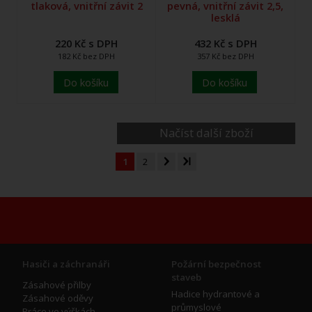
tlaková, vnitřní závit 2
pevná, vnitřní závit 2,5,
lesklá
220 Kč s DPH
432 Kč s DPH
182 Kč bez DPH
357 Kč bez DPH
Do košíku
Do košíku
Načíst další zboží
1
2
Hasiči a záchranáři
Požární bezpečnost
staveb
Zásahové přilby
Hadice hydrantové a
Zásahové oděvy
průmyslové
Práce ve výškách