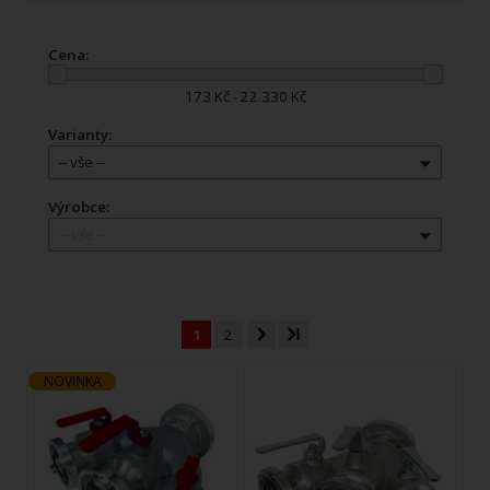
Cena:
173 Kč - 22 330 Kč
Varianty:
-- vše --
Výrobce:
-- vše --
1
2
NOVINKA