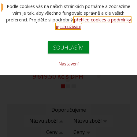
Podle cookies vás na našich stránkách poznáme a zobrazíme
Armatury pro požární sport. Široký výběr ze sacích košů,
přetlakových ventilů, hadicových spojek, nástavců, savicových
vám je tak, aby všechno fungovalo správně a dle vašich
šroubení a rozdělovačů.
preferencí. Projděte si podrobný
přehled cookies a podmínky
jejich užívání
.
Rozdělovač pro 100m
překážek
SOUHLASÍM
sportovní rozdelovac s kulovými kohouty
Nastavení
7 950 Kč bez DPH
9 619,50 Kč s DPH
Doporučujeme
Názvu zboží
Názvu zboží
Ceny
Ceny