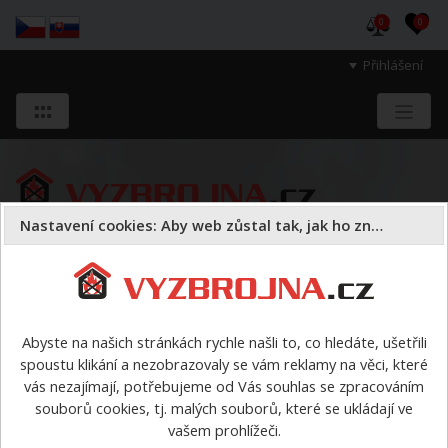
0
0
Přihlášení
Nastavení cookies: Aby web zůstal tak, jak ho znáte
Sloužíme těm, kteří chrání životy, zdraví
a majetek druhých.
Abyste na našich stránkách rychle našli to, co hledáte, ušetřili
spoustu klikání a nezobrazovaly se vám reklamy na věci, které
Požární sport
armatury
vás nezajímají, potřebujeme od Vás souhlas se zpracováním
souborů cookies, tj. malých souborů, které se ukládají ve
armatury
vašem prohlížeči.