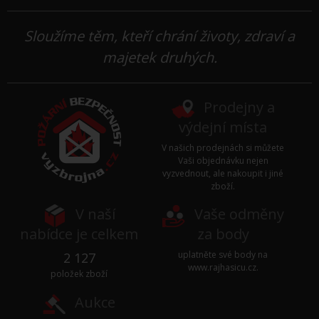
Sloužíme těm, kteří chrání životy, zdraví a
majetek druhých.
Prodejny a
výdejní místa
V našich prodejnách si můžete
Vaši objednávku nejen
vyzvednout, ale nakoupit i jiné
zboží.
V naší
Vaše odměny
nabídce je celkem
za body
uplatněte své body na
2 127
www.rajhasicu.cz
.
položek zboží
Aukce