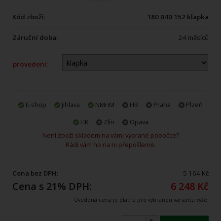
Kód zboží:
180 040 152 klapka
Záruční doba:
24 měsíců
provedení:
E-shop
Jihlava
NMnM
HB
Praha
Plzeň
HK
Zlín
Opava
Není zboží skladem na vámi vybrané pobočce?
Rádi vám ho na ni přepošleme.
Cena bez DPH:
5 164 Kč
Cena s 21% DPH:
6 248 Kč
Uvedená cena je platná pro vybranou variantu výše.