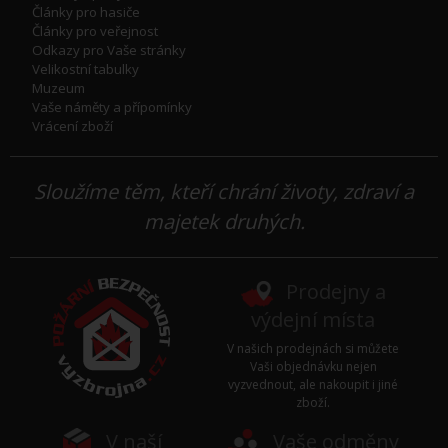
Články pro hasiče
Články pro veřejnost
Odkazy pro Vaše stránky
Velikostní tabulky
Muzeum
Vaše náměty a přípomínky
Vrácení zboží
Sloužíme těm, kteří chrání životy, zdraví a
majetek druhých.
Prodejny a
výdejní místa
V našich prodejnách si můžete
Vaši objednávku nejen
vyzvednout, ale nakoupit i jiné
zboží.
V naší
Vaše odměny