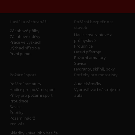
Hasiči a záchranáři
Požární bezpečnost
staveb
Zásahové přilby
Hadice hydrantové a
Zásahové oděvy
průmyslové
Práce ve výškách
Proudnice
Dýchací přístroje
Hasící přístroje
První pomoc
Požární armatury
Savice
Hydranty, skříně, boxy
Požární sport
Potřeby pro motoristy
Požární armatury
Autolékárničky
Hadice pro požární sport
Vyprošťovací nástroje do
Přilby pro požární sport
auta
Proudnice
Savice
Žebříky
Požární nádrž
Pro Vás
Skladby Zpívajícího hasiče