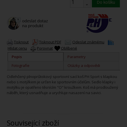
Do košíku
Tisknout
Tisknout PDF
Odeslat známému
Hlídat cenu
Porovnat
Oblíbené
Popis
Parametry
Fotografie
Otázky a odpovědi
Odlehčený plnoprůtokový sportovní sací koš PH Sport s klapkou
nebo s motýlkem je určen ke sportovním účelům. Sedlo klapky i
motýlku je opatřeno těsnícím "O" kroužkem. Koš má prodloužený
náběh, který usnadňuje a urychluje nasazení na savici.
Související zboží