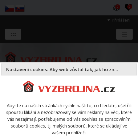
0
0
Přihlášení
Nastavení cookies: Aby web zůstal tak, jak ho znáte
Sloužíme těm, kteří chrání životy, zdraví
a majetek druhých.
Abyste na našich stránkách rychle našli to, co hledáte, ušetřili
spoustu klikání a nezobrazovaly se vám reklamy na věci, které
Požární sport
armatury
>
Sací koš PH SPORT
vás nezajímají, potřebujeme od Vás souhlas se zpracováním
souborů cookies, tj. malých souborů, které se ukládají ve
Sací koš PH SPORT
vašem prohlížeči.