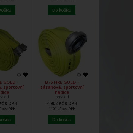
košíku
Do košíku
RE GOLD -
B75 FIRE GOLD -
, sportovní
zásahová, sportovní
dice
hadice
na od
cena od
Kč s DPH
4 962 Kč s DPH
Kč bez DPH
4 101 Kč bez DPH
košíku
Do košíku