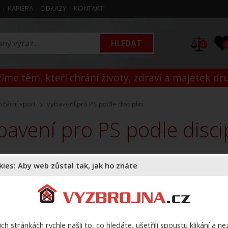
M
KARIÉRA
ODKAZY
KONTAKT
0
íme těm, kteří chrání životy, zdraví a majetek dr
ožární sport
vybavení pro PS podle disciplín
ybavení pro PS podle disci
které najdete vše co je potřeba ke konkrétní disciplíně v požárním sportu.
ies: Aby web zůstal tak, jak ho znáte
Matice čerpadla - nástavec pr
matice cerpadla
ch stránkách rychle našli to, co hledáte, ušetřili spoustu klikání a n