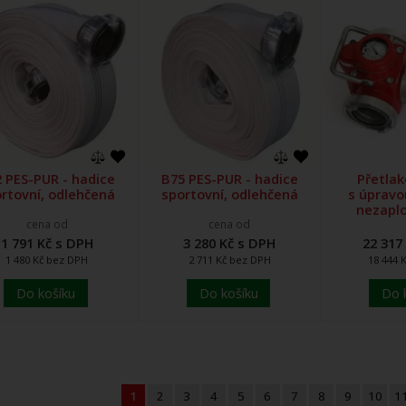
 PES-PUR - hadice
B75 PES-PUR - hadice
Přetlak
rtovní, odlehčená
sportovní, odlehčená
s úpravo
nezapl
cena od
cena od
1 791 Kč s DPH
3 280 Kč s DPH
22 317
1 480 Kč bez DPH
2 711 Kč bez DPH
18 444 
Do košíku
Do košíku
Do 
1
2
3
4
5
6
7
8
9
10
1