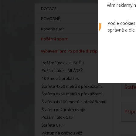
vám reklamy n
DOTACE
POVODNĚ
Podle cookies
Rosenbauer
správně a dle
Požární útok -
Požární sport
DOSP
vybavení pro PS podle disciplín
Štafeta 8x50 metrů s
Požární útok - DOSPĚLÍ
přek
Požární útok - MLÁDEŽ
100 metrů překážek
Štafeta 4x60 metrů s překážkami
Štaf
Štafeta 8x50 metrů s překážkami
Štafeta 4x100 metrů s překážkami
Štafeta požárních dvojic
Příp
Požární útok CTIF
Štafeta CTIF
Výstup na cvičnou věž