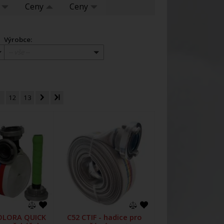
í
Ceny
Ceny
Výrobce:
-- vše --
1
12
13
OLORA QUICK
C52 CTIF - hadice pro