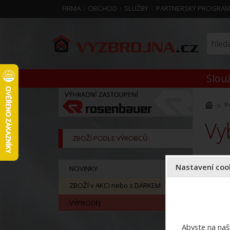
FIRMA
OBCHOD
SLUŽBY
PARTNERSKÝ PROGRA
Slouž
P
v
ZBOŽÍ PODLE VÝROBCŮ
Sekce v 
Nastavení cook
NOVINKY
ZBOŽÍ v AKCI nebo s DÁRKEM
VÝPRODEJ
Abyste na naši