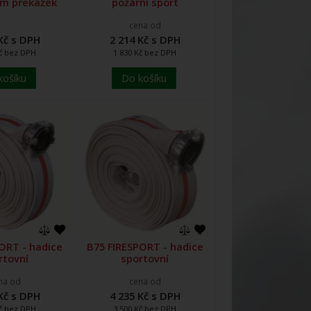
0m překážek
požární sport
cena od
Kč s DPH
2 214 Kč s DPH
Kč bez DPH
1 830 Kč bez DPH
košíku
Do košíku
ORT - hadice
B75 FIRESPORT - hadice
rtovní
sportovní
na od
cena od
Kč s DPH
4 235 Kč s DPH
Kč bez DPH
3 500 Kč bez DPH