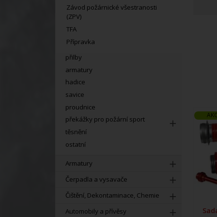
Závod požárnické všestranosti
(ZPV)
TFA
Přípravka
přilby
armatury
hadice
savice
proudnice
AK
překážky pro požární sport
těsnění
ostatní
Armatury
Čerpadla a vysavače
Čištění, Dekontaminace, Chemie
Sad
Automobily a přívěsy