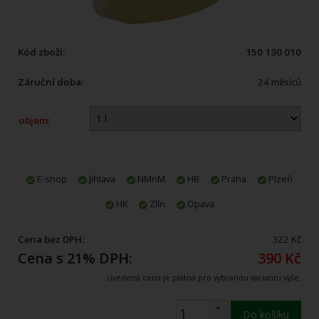
Kód zboží:
150 130 010
Záruční doba:
24 měsíců
objem:
E-shop
Jihlava
NMnM
HB
Praha
Plzeň
HK
Zlín
Opava
Cena bez DPH:
322 Kč
Cena s 21% DPH:
390 Kč
Uvedená cena je platná pro vybranou variantu výše.
Do košíku