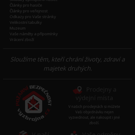
Články pro hasiče
Články pro veřejnost
Odkazy pro Vaše stránky
Velikostní tabulky
Muzeum
Vaše náměty a přípomínky
Vrácení zboží
Sloužíme těm, kteří chrání životy, zdraví a
majetek druhých.
Prodejny a
výdejní místa
V našich prodejnách si můžete
Vaši objednávku nejen
vyzvednout, ale nakoupit i jiné
zboží.
V naší
Vaše odměny