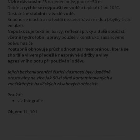
Nízké dávkování
F5 na jeden oděv, pouze ±50 ml
Dobře a
rychle se rozpouští ve vodě
o teplotě už od 10°C.
Dostatečně
stabilní i v tvrdé vodě.
Snadno se máchá a na textilii nezanechává rezidua (zbytky čistící
emulze).
Nepoškozuje textilie, barvy, reflexní prvky a další součásti
včetně hydrofobní úpravy
použité v konstrukci zásahového
oděvu hasiče
Postupně obnovuje průchodnost par membránou, která se
zhoršila vlivem předešlé nesprávné údržby a vlivy
agresivního potu při používání oděvu
Jejich bezkonkurenční čistící vlastnosti byly úspěšně
otestovány na více jak 50-ti silně kontaminovaných a
znečištěných hasičských zásahových oblecích.
Použití:
viz fotografie
Objem: 1 l, 10 l