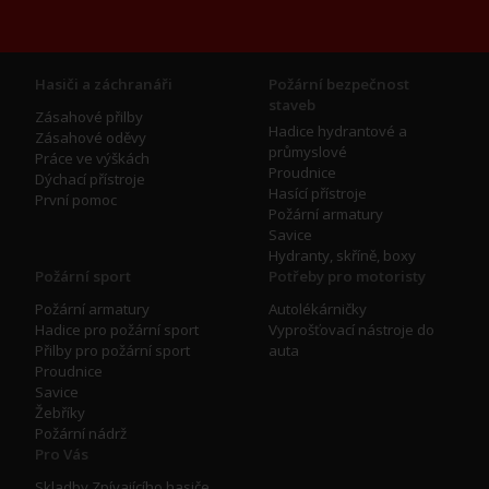
Hasiči a záchranáři
Požární bezpečnost
staveb
Zásahové přilby
Hadice hydrantové a
Zásahové oděvy
průmyslové
Práce ve výškách
Proudnice
Dýchací přístroje
Hasící přístroje
První pomoc
Požární armatury
Savice
Hydranty, skříně, boxy
Požární sport
Potřeby pro motoristy
Požární armatury
Autolékárničky
Hadice pro požární sport
Vyprošťovací nástroje do
Přilby pro požární sport
auta
Proudnice
Savice
Žebříky
Požární nádrž
Pro Vás
Skladby Zpívajícího hasiče