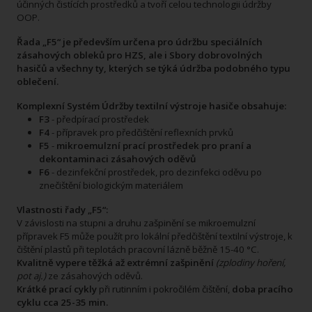
účinných čistících prostředků a tvoří celou technologii údržby
OOP.
Řada „F5“ je především určena pro údržbu speciálních
zásahových obleků pro HZS, ale i Sbory dobrovolných
hasičů a všechny ty, kterých se týká údržba podobného typu
oblečení.
Komplexní Systém Údržby textilní výstroje hasiče obsahuje:
F3
- předpírací prostředek
F4
- přípravek pro předčištění reflexních prvků
F5
-
mikroemulzní prací prostředek pro praní a
dekontaminaci zásahových oděvů
F6
- dezinfekční prostředek, pro dezinfekci oděvu po
znečištění biologickým materiálem
Vlastnosti řady „F5“:
V závislosti na stupni a druhu zašpinění se mikroemulzní
přípravek F5 může použít pro lokální předčištění textilní výstroje, k
čištění plastů při teplotách pracovní lázně běžně 15-40 °C.
Kvalitně vypere těžká až extrémní zašpinění
(zplodiny hoření,
pot aj.)
ze zásahových oděvů.
Krátké prací cykly
při rutinním i pokročilém čištění,
doba pracího
cyklu cca 25-35 min.