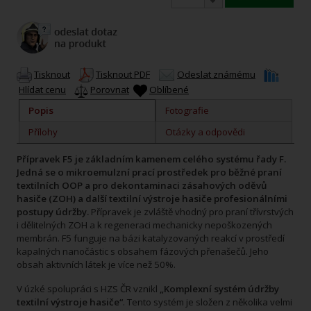
Tisknout
Tisknout PDF
Odeslat známému
Hlídat cenu
Porovnat
Oblíbené
Popis
Fotografie
Přílohy
Otázky a odpovědi
Přípravek F5 je základním kamenem celého systému řady F.
Jedná se o mikroemulzní prací prostředek pro běžné praní
textilních OOP a pro dekontaminaci zásahových oděvů
hasiče (ZOH) a další textilní výstroje hasiče profesionálními
postupy údržby.
Přípravek je zvláště vhodný pro praní třívrstvých
i dělitelných ZOH a k regeneraci mechanicky nepoškozených
membrán. F5 funguje na bázi katalyzovaných reakcí v prostředí
kapalných nanočástic s obsahem fázových přenašečů. Jeho
obsah aktivních látek je více než 50%.
V úzké spolupráci s HZS ČR vznikl
„Komplexní systém údržby
textilní výstroje hasiče“
. Tento systém je složen z několika velmi