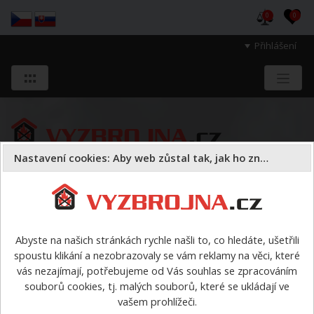
0
0
Přihlášení
Nastavení cookies: Aby web zůstal tak, jak ho znáte
Sloužíme těm, kteří chrání životy, zdraví
a majetek druhých.
Abyste na našich stránkách rychle našli to, co hledáte, ušetřili
spoustu klikání a nezobrazovaly se vám reklamy na věci, které
Oděvy
údržba a čištění
>
F5 prací prostředek
vás nezajímají, potřebujeme od Vás souhlas se zpracováním
souborů cookies, tj. malých souborů, které se ukládají ve
F5 prací prostředek
vašem prohlížeči.