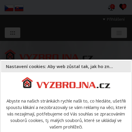
0
0
Přihlášení
Nastavení cookies: Aby web zůstal tak, jak ho znáte
Sloužíme těm, kteří chrání životy, zdraví
a majetek druhých.
Abyste na našich stránkách rychle našli to, co hledáte, ušetřili
spoustu klikání a nezobrazovaly se vám reklamy na věci, které
Oděvy
vycházkové oděvy
>
Sako dámské k šatům SDH
vás nezajímají, potřebujeme od Vás souhlas se zpracováním
souborů cookies, tj. malých souborů, které se ukládají ve
Sako dámské k šatům SDH
vašem prohlížeči.