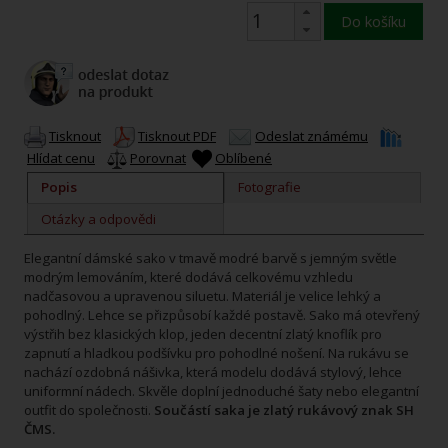
Do košíku
Tisknout
Tisknout PDF
Odeslat známému
Hlídat cenu
Porovnat
Oblíbené
Popis
Fotografie
Otázky a odpovědi
Elegantní dámské sako v tmavě modré barvě s jemným světle
modrým lemováním, které dodává celkovému vzhledu
nadčasovou a upravenou siluetu. Materiál je velice lehký a
pohodlný. Lehce se přizpůsobí každé postavě. Sako má otevřený
výstřih bez klasických klop, jeden decentní zlatý knoflík pro
zapnutí a hladkou podšívku pro pohodlné nošení. Na rukávu se
nachází ozdobná nášivka, která modelu dodává stylový, lehce
uniformní nádech. Skvěle doplní jednoduché šaty nebo elegantní
outfit do společnosti.
Součástí saka je zlatý rukávový znak SH
ČMS.