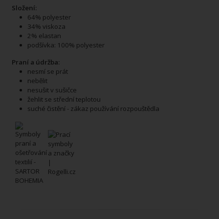
Složení:
64% polyester
34% viskoza
2% elastan
podšívka: 100% polyester
Praní a údržba:
nesmí se prát
nebělit
nesušit v sušičce
žehlit se střední teplotou
suché čistění - zákaz používání rozpouštědla