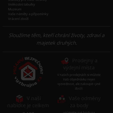
Velikostní tabulky
Muzeum
Vaše náměty a přípomínky
Vrácení zboží
Sloužíme těm, kteří chrání životy, zdraví a
majetek druhých.
Prodejny a
výdejní místa
V našich prodejnách si můžete
Vaši objednávku nejen
vyzvednout, ale nakoupit i jiné
zboží.
V naší
Vaše odměny
nabídce je celkem
za body
uplatněte své body na