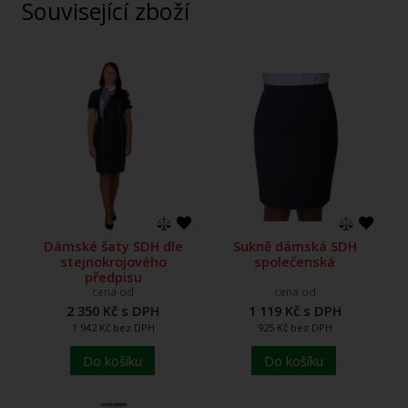
Související zboží
Dámské šaty SDH dle
Sukně dámská SDH
stejnokrojového
společenská
předpisu
cena od
cena od
2 350 Kč s DPH
1 119 Kč s DPH
1 942 Kč bez DPH
925 Kč bez DPH
Do košíku
Do košíku