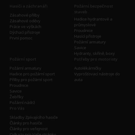
Hasiči a záchranáři
Požární bezpečnost
staveb
Zásahové přilby
Hadice hydrantové a
Zásahové oděvy
průmyslové
Práce ve výškách
Proudnice
Dýchací přístroje
Hasící přístroje
První pomoc
Požární armatury
Savice
Hydranty, skříně, boxy
Požární sport
Potřeby pro motoristy
Požární armatury
Autolékárničky
Hadice pro požární sport
Vyprošťovací nástroje do
Přilby pro požární sport
auta
Proudnice
Savice
Žebříky
Požární nádrž
Pro Vás
Skladby Zpívajícího hasiče
Články pro hasiče
Články pro veřejnost
Odkazy pro Vaše stránky