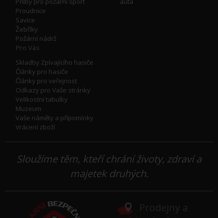
Přilby pro požární sport
auta
Proudnice
Savice
Žebříky
Požární nádrž
Pro Vás
Skladby Zpívajícího hasiče
Články pro hasiče
Články pro veřejnost
Odkazy pro Vaše stránky
Velikostní tabulky
Muzeum
Vaše náměty a přípomínky
Vrácení zboží
Sloužíme těm, kteří chrání životy, zdraví a
majetek druhých.
Prodejny a