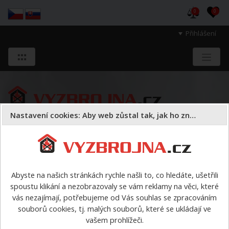
0
0
Přihlášení
Nastavení cookies: Aby web zůstal tak, jak ho znáte
Sloužíme těm, kteří chrání životy, zdraví
a majetek druhých.
Abyste na našich stránkách rychle našli to, co hledáte, ušetřili
spoustu klikání a nezobrazovaly se vám reklamy na věci, které
Příklady odkazů na stránky
vás nezajímají, potřebujeme od Vás souhlas se zpracováním
souborů cookies, tj. malých souborů, které se ukládají ve
vyzbrojna.cz
vašem prohlížeči.