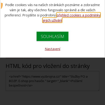
Pro vložení jakékoliv varianty odkazu je potřeba zkopírovat
Podle cookies vás na našich stránkách poznáme a zobrazíme
příslušný HTML kód umístěný v rámečku a vložit jej do Vašeho
vám je tak, aby všechno fungovalo správně a dle vašich
HTML kódu stránky na viditelné místo.
preferencí. Projděte si podrobný
přehled cookies a podmínky
jejich užívání
.
Textový odkaz
SOUHLASÍM
Ukázka textového odkazu
Nastavení
Požární bezpečnost s.r.o.
HTML kód pro vložení do stránky