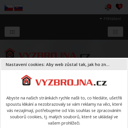
0
0
Přihlášení
Nastavení cookies: Aby web zůstal tak, jak ho znáte
Sloužíme těm, kteří chrání životy, zdraví
a majetek druhých.
Abyste na našich stránkách rychle našli to, co hledáte, ušetřili
spoustu klikání a nezobrazovaly se vám reklamy na věci, které
Všeobecné Obchodní
vás nezajímají, potřebujeme od Vás souhlas se zpracováním
souborů cookies, tj. malých souborů, které se ukládají ve
Podmínky
vašem prohlížeči.