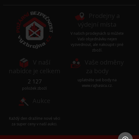
Prodejny a
výdejní místa
V našich prodejnách si můžete
Vaši objednávku nejen
vyzvednout, ale nakoupit i jiné
zboží.
V naší
Vaše odměny
nabídce je celkem
za body
uplatněte své body na
2 127
www.rajhasicu.cz
.
položek zboží
Aukce
Každý den dražíme nové věci
za super ceny v naší
aukci
.