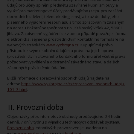
údajů pro účely splnění předmětu uzavírané kupní smlouvy a
využití pro marketingové účely prodávajícího (zejm. pro zasílání
obchodních sdělení, telemarketing, sms), a to až do doby jeho
písemného vyjádření nesouhlasu s tímto zpracováním zaslaným
na adresu Požární bezpečnost s.r.o., Královský Vršek 42, 58601
Jihlava. Za písemné vyjádření se v tomto případě považuje i forma
elektronická, zejména prostřednictvím kontaktního formuláře na
webových stránkách
www.vyzbrojna.cz
. Kupující má právo
přístupu ke svým osobním údajům a právo na jejich opravu
(prostřednictvím citovaného kontaktního formuláře) včetně práva
požadovat vysvětlení a odstranění závadného stavu a dalších
zákonných práv k těmto údajům.
Bližší informace o zpracování osobních údajů najdete na
adrese
https://www.vyzbrojna.cz/cz/zpracovani-osobnich-udaju-
101_3.html
.
III. Provozní doba
Objednávky přes internetové obchody prodávajícího: 24 hodin
denně, 7 dní v týdnu s výjimkou technických odstávek systému.
Provozní doba
jednotlivých provozoven je uvedena na
webu
www.vyzbrojna.cz
v sekci
kontakty
.