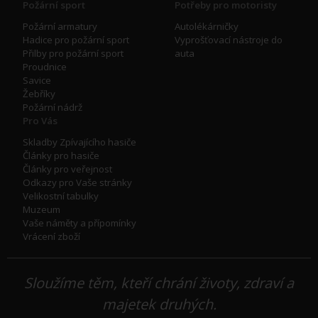
Požární sport
Potřeby pro motoristy
Požární armatury
Autolékárničky
Hadice pro požární sport
Vyprošťovací nástroje do
Přilby pro požární sport
auta
Proudnice
Savice
Žebříky
Požární nádrž
Pro Vás
Skladby Zpívajícího hasiče
Články pro hasiče
Články pro veřejnost
Odkazy pro Vaše stránky
Velikostní tabulky
Muzeum
Vaše náměty a přípomínky
Vrácení zboží
Sloužíme těm, kteří chrání životy, zdraví a
majetek druhých.