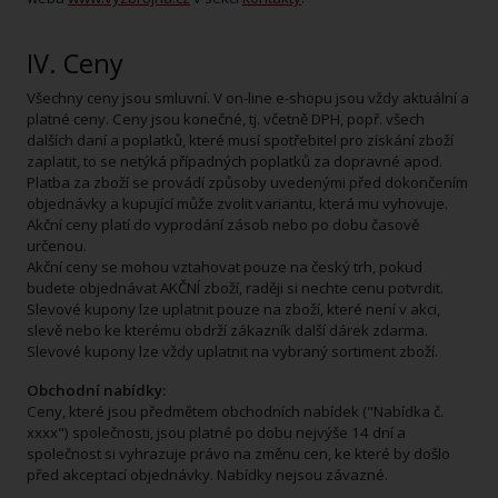
IV. Ceny
Všechny ceny jsou smluvní. V on-line e-shopu jsou vždy aktuální a
platné ceny. Ceny jsou konečné, tj. včetně DPH, popř. všech
dalších daní a poplatků, které musí spotřebitel pro získání zboží
zaplatit, to se netýká případných poplatků za dopravné apod.
Platba za zboží se provádí způsoby uvedenými před dokončením
objednávky a kupující může zvolit variantu, která mu vyhovuje.
Akční ceny platí do vyprodání zásob nebo po dobu časově
určenou.
Akční ceny se mohou vztahovat pouze na český trh, pokud
budete objednávat AKČNÍ zboží, raději si nechte cenu potvrdit.
Slevové kupony lze uplatnit pouze na zboží, které není v akci,
slevě nebo ke kterému obdrží zákazník další dárek zdarma.
Slevové kupony lze vždy uplatnit na vybraný sortiment zboží.
Obchodní nabídky:
Ceny, které jsou předmětem obchodních nabídek ("Nabídka č.
xxxx") společnosti, jsou platné po dobu nejvýše 14 dní a
společnost si vyhrazuje právo na změnu cen, ke které by došlo
před akceptací objednávky. Nabídky nejsou závazné.