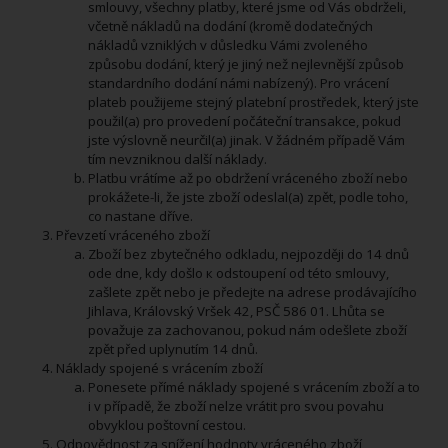
smlouvy, všechny platby, které jsme od Vás obdrželi,
včetně nákladů na dodání (kromě dodatečných
nákladů vzniklých v důsledku Vámi zvoleného
způsobu dodání, který je jiný než nejlevnější způsob
standardního dodání námi nabízený). Pro vrácení
plateb použijeme stejný platební prostředek, který jste
použil(a) pro provedení počáteční transakce, pokud
jste výslovně neurčil(a) jinak. V žádném případě Vám
tím nevzniknou další náklady.
Platbu vrátíme až po obdržení vráceného zboží nebo
prokážete-li, že jste zboží odeslal(a) zpět, podle toho,
co nastane dříve.
Převzetí vráceného zboží
Zboží bez zbytečného odkladu, nejpozději do 14 dnů
ode dne, kdy došlo к odstoupení od této smlouvy,
zašlete zpět nebo je předejte na adrese prodávajícího
Jihlava, Královský Vršek 42, PSČ 586 01. Lhůta se
považuje za zachovanou, pokud nám odešlete zboží
zpět před uplynutím 14 dnů.
Náklady spojené s vrácením zboží
Ponesete přímé náklady spojené s vrácením zboží a to
i v případě, že zboží nelze vrátit pro svou povahu
obvyklou poštovní cestou.
Odpovědnost za snížení hodnoty vráceného zboží