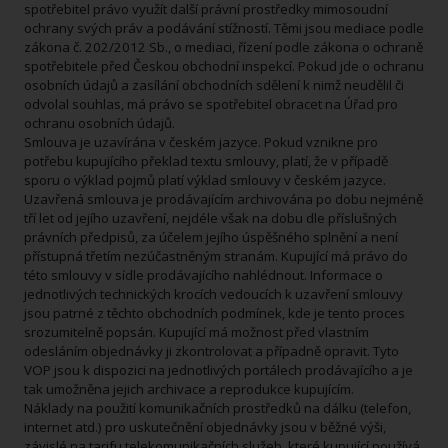
spotřebitel právo využít další právní prostředky mimosoudní
ochrany svých práv a podávání stížností. Těmi jsou mediace podle
zákona č. 202/2012 Sb., o mediaci, řízení podle zákona o ochraně
spotřebitele před Českou obchodní inspekcí. Pokud jde o ochranu
osobních údajů a zasílání obchodních sdělení k nimž neudělil či
odvolal souhlas, má právo se spotřebitel obracet na Úřad pro
ochranu osobních údajů.
Smlouva je uzavírána v českém jazyce. Pokud vznikne pro
potřebu kupujícího překlad textu smlouvy, platí, že v případě
sporu o výklad pojmů platí výklad smlouvy v českém jazyce.
Uzavřená smlouva je prodávajícím archivována po dobu nejméně
tří let od jejího uzavření, nejdéle však na dobu dle příslušných
právních předpisů, za účelem jejího úspěšného splnění a není
přístupná třetím nezúčastněným stranám. Kupující má právo do
této smlouvy v sídle prodávajícího nahlédnout. Informace o
jednotlivých technických krocích vedoucích k uzavření smlouvy
jsou patrné z těchto obchodních podmínek, kde je tento proces
srozumitelně popsán. Kupující má možnost před vlastním
odesláním objednávky ji zkontrolovat a případně opravit. Tyto
VOP jsou k dispozici na jednotlivých portálech prodávajícího a je
tak umožněna jejich archivace a reprodukce kupujícím.
Náklady na použití komunikačních prostředků na dálku (telefon,
internet atd.) pro uskutečnění objednávky jsou v běžné výši,
závislé na tarifu telekomunikačních služeb, které kupující používá.