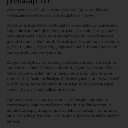
prodávajícího:
V návaznosti na § 2002 zákona 89/2012 Sb. si prodávající
vyhrazuje následující právo odstoupit od smlouvy:
Prodávající je oprávněn odstoupit od kupní smlouvy uzavřené s
kupujícím v případě zjevného pochybení v uvedení ceny zboží (tj.
ceny zjevně jiné, než je cena pro tento typ/druh zboží obvyklá),
pokud nebude u daného zboží zcela jasně uvedeno, že se jedná
o „slevu", „akci", „výprodej“, „doprodej“ nebo „bazar"; nebo jiné
označení obdobného významu.
Za zjevnou chybu v ceně zboží je považováno zejména chybné
uvedení desetinné čárky v ceně zboží, chybné vynechání číslice
nebo naopak uvedení číslice navíc v ceně zboží, zjevně nízká
cena zboží způsobená lidským či technickým faktorem (např. o 80
% nižší cena, než je pro tento druhy a typ zboží obvyklé) a jiné
zjevné chyby v psaní, kalkulacích či tisku.
V případě, že tato situace nastane, prodávající neprodleně
kontaktuje kupujícího za účelem dohody o dalším postupu. V
případě, že kupující zaplatil již část nebo celou kupní cenu, bude
mu tato částka převedena zpět na jeho účet v nejkratším možném
termínu.