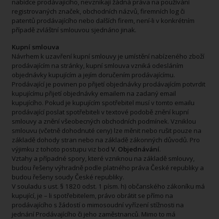
nabídce prodávajícího, nevznikají žádná práva na používání
registrovaných značek, obchodních názvů, firemních log či
patentů prodávajícího nebo dalších firem, není-li v konkrétním
případě zvláštní smlouvou sjednáno jinak.
Kupní smlouva
Návrhem k uzavření kupní smlouvy je umístění nabízeného zboží
prodávajícím na stránky, kupní smlouva vzniká odesláním
objednávky kupujícím a jejím doručením prodávajícímu.
Prodávající je povinen po přijetí objednávky prodávajícím potvrdit
kupujícímu přijetí objednávky emailem na zadaný email
kupujícího. Pokud je kupujícím spotřebitel musí v tomto emailu
prodávající poslat spotřebiteli v textové podobě znění kupní
smlouvy a znění všeobecných obchodních podmínek. Vzniklou
smlouvu (včetně dohodnuté ceny) lze měnit nebo rušit pouze na
základě dohody stran nebo na základě zákonných důvodů. Pro
výjimku z tohoto postupu viz bod
V. Objednávání
.
Vztahy a případné spory, které vzniknou na základě smlouvy,
budou řešeny výhradně podle platného práva České republiky a
budou řešeny soudy České republiky.
V souladu s ust. § 1820 odst. 1 písm. h) občanského zákoníku má
kupující, je – li spotřebitelem, právo obrátit se přímo na
prodávajícího s žádostí o mimosoudní vyřízení stížnosti na
jednání Prodávajícího či jeho zaměstnanců. Mimo to má