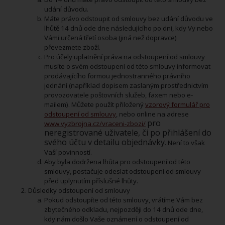
udání důvodu.
Máte právo odstoupit od smlouvy bez udání důvodu ve
lhůtě 14 dnů ode dne následujícího po dni, kdy Vy nebo
Vámi určená třetí osoba (jiná než dopravce)
převezmete zboží.
Pro účely uplatnění práva na odstoupení od smlouvy
musíte o svém odstoupení od této smlouvy informovat
prodávajícího formou jednostranného právního
jednání (například dopisem zaslaným prostřednictvím
provozovatele poštovních služeb, faxem nebo e-
mailem). Můžete použít přiložený
vzorový formulář pro
odstoupení od smlouvy
, nebo online na adrese
pro
www.vyzbrojna.cz/vraceni-zbozi/
neregistrované uživatele, či po přihlášení do
svého účtu v detailu objednávky
. Není to však
Vaší povinností.
Aby byla dodržena lhůta pro odstoupení od této
smlouvy, postačuje odeslat odstoupení od smlouvy
před uplynutím příslušné lhůty.
Důsledky odstoupení od smlouvy
Pokud odstoupíte od této smlouvy, vrátíme Vám bez
zbytečného odkladu, nejpozději do 14 dnů ode dne,
kdy nám došlo Vaše oznámení o odstoupení od