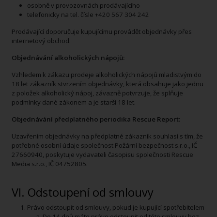
osobně v provozovnách prodávajícího
telefonicky na tel. čísle +420 567 304 242
Prodávající doporučuje kupujícímu provádět objednávky přes
internetový obchod.
Objednávání alkoholických nápojů:
Vzhledem k zákazu prodeje alkoholických nápojů mladistvým do
18 let zákazník stvrzením objednávky, která obsahuje jako jednu
z položek alkoholický nápoj, závazně potvrzuje, že splňuje
podmínky dané zákonem a je starší 18 let.
Objednávání předplatného periodika Rescue Report:
Uzavřením objednávky na předplatné zákazník souhlasí s tím, že
potřebné osobní údaje společnost Požární bezpečnost s.r.o., IČ
27660940, poskytuje vydavateli časopisu společnosti Rescue
Media s.r.o., IČ 04752805.
VI. Odstoupení od smlouvy
Právo odstoupit od smlouvy, pokud je kupující spotřebitelem
Do 14 dnů máte právo odstoupit od této smlouvy bez