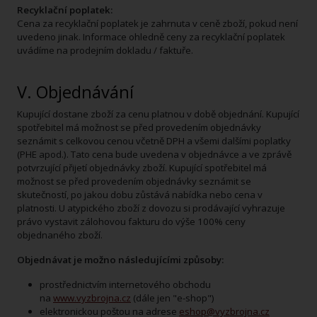
Recyklační poplatek:
Cena za recyklační poplatek je zahrnuta v ceně zboží, pokud není
uvedeno jinak. Informace ohledně ceny za recyklační poplatek
uvádíme na prodejním dokladu / faktuře.
V. Objednávání
Kupující dostane zboží za cenu platnou v době objednání. Kupující
spotřebitel má možnost se před provedením objednávky
seznámit s celkovou cenou včetně DPH a všemi dalšími poplatky
(PHE apod.). Tato cena bude uvedena v objednávce a ve zprávě
potvrzující přijetí objednávky zboží. Kupující spotřebitel má
možnost se před provedením objednávky seznámit se
skutečností, po jakou dobu zůstává nabídka nebo cena v
platnosti. U atypického zboží z dovozu si prodávající vyhrazuje
právo vystavit zálohovou fakturu do výše 100% ceny
objednaného zboží.
Objednávat je možno následujícími způsoby:
prostřednictvím internetového obchodu
na
www.vyzbrojna.cz
(dále jen "e-shop")
elektronickou poštou na adrese
eshop@vyzbrojna.cz