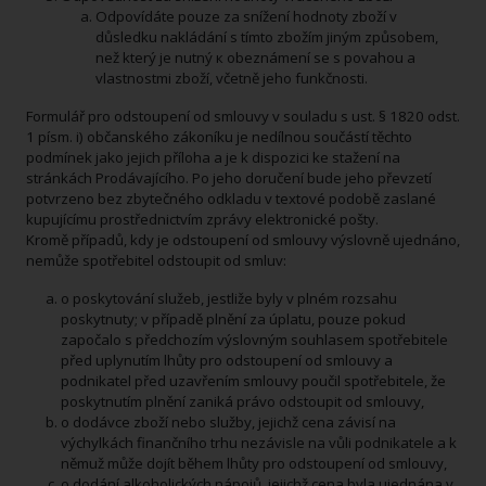
Odpovídáte pouze za snížení hodnoty zboží v
důsledku nakládání s tímto zbožím jiným způsobem,
než který je nutný к obeznámení se s povahou a
vlastnostmi zboží, včetně jeho funkčnosti.
Formulář pro odstoupení od smlouvy v souladu s ust. § 1820 odst.
1 písm. i) občanského zákoníku je nedílnou součástí těchto
podmínek jako jejich příloha a je k dispozici ke stažení na
stránkách Prodávajícího. Po jeho doručení bude jeho převzetí
potvrzeno bez zbytečného odkladu v textové podobě zaslané
kupujícímu prostřednictvím zprávy elektronické pošty.
Kromě případů, kdy je odstoupení od smlouvy výslovně ujednáno,
nemůže spotřebitel odstoupit od smluv:
o poskytování služeb, jestliže byly v plném rozsahu
poskytnuty; v případě plnění za úplatu, pouze pokud
započalo s předchozím výslovným souhlasem spotřebitele
před uplynutím lhůty pro odstoupení od smlouvy a
podnikatel před uzavřením smlouvy poučil spotřebitele, že
poskytnutím plnění zaniká právo odstoupit od smlouvy,
o dodávce zboží nebo služby, jejichž cena závisí na
výchylkách finančního trhu nezávisle na vůli podnikatele a k
němuž může dojít během lhůty pro odstoupení od smlouvy,
o dodání alkoholických nápojů, jejichž cena byla ujednána v