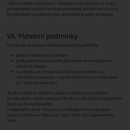
Výše uvedené ustanovení o odstoupení od smlouvy ze strany
prodávajícího se týká i prodeje podnikateli, přičemž se má za to,
že odesláním objednávky tuto skutečnost kupující akceptuje.
VII. Platební podmínky
Prodávající akceptuje následující platební podmínky:
platba v hotovosti při nákupu
platba předem bankovním převodem oproti vystavené
zálohové faktuře
na dobírku při doručení zboží (hotovost přebírá od
zákazníka přepravce – kupující hradí navíc tzv. dobírečné –
viz "Způsoby dopravy")
Zboží zůstává do úplného zaplacení a převzetí majetkem
prodávajícího, avšak nebezpečí škody na věci přechází převzetím
zboží ze strany kupujícího
u atypického zboží z dovozu si prodávající vyhrazuje právo
vystavit zálohovou fakturu do výše 100% ceny objednaného
zboží.