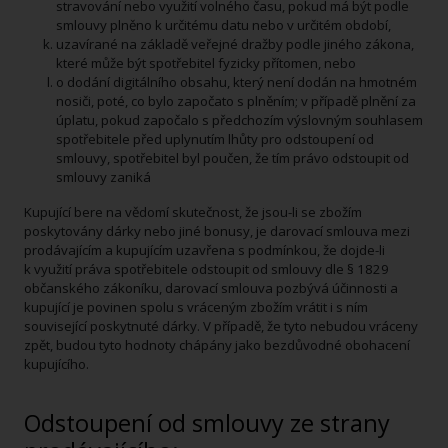
stravování nebo využití volného času, pokud má být podle
smlouvy plněno k určitému datu nebo v určitém období,
uzavírané na základě veřejné dražby podle jiného zákona,
které může být spotřebitel fyzicky přítomen, nebo
o dodání digitálního obsahu, který není dodán na hmotném
nosiči, poté, co bylo započato s plněním; v případě plnění za
úplatu, pokud započalo s předchozím výslovným souhlasem
spotřebitele před uplynutím lhůty pro odstoupení od
smlouvy, spotřebitel byl poučen, že tím právo odstoupit od
smlouvy zaniká
Kupující bere na vědomí skutečnost, že jsou-li se zbožím
poskytovány dárky nebo jiné bonusy, je darovací smlouva mezi
prodávajícím a kupujícím uzavřena s podmínkou, že dojde-li
k využití práva spotřebitele odstoupit od smlouvy dle § 1829
občanského zákoníku, darovací smlouva pozbývá účinnosti a
kupující je povinen spolu s vráceným zbožím vrátit i s ním
související poskytnuté dárky. V případě, že tyto nebudou vráceny
zpět, budou tyto hodnoty chápány jako bezdůvodné obohacení
kupujícího.
Odstoupení od smlouvy ze strany