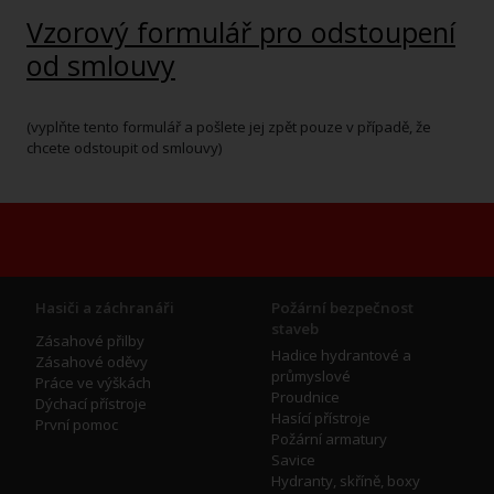
Vzorový formulář pro odstoupení
od smlouvy
(vyplňte tento formulář a pošlete jej zpět pouze v případě, že
chcete odstoupit od smlouvy)
Hasiči a záchranáři
Požární bezpečnost
staveb
Zásahové přilby
Hadice hydrantové a
Zásahové oděvy
průmyslové
Práce ve výškách
Proudnice
Dýchací přístroje
Hasící přístroje
První pomoc
Požární armatury
Savice
Hydranty, skříně, boxy