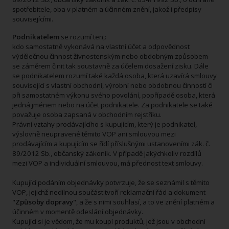
spotřebitele, oba v platném a účinném znění, jakož i předpisy
souvisejícími.
Podnikatelem
se rozumí ten,:
kdo samostatně vykonává na vlastní účet a odpovědnost
výdělečnou činnost živnostenským nebo obdobným způsobem
se záměrem činit tak soustavně za účelem dosažení zisku. Dále
se podnikatelem rozumí také každá osoba, která uzavírá smlouvy
související s vlastní obchodní, výrobní nebo obdobnou činností či
při samostatném výkonu svého povolání, popřípadě osoba, která
jedná jménem nebo na účet podnikatele. Za podnikatele se také
považuje osoba zapsaná v obchodním rejstříku.
Právní vztahy prodávajícího s kupujícím, který je podnikatel,
výslovně neupravené těmito VOP ani smlouvou mezi
prodávajícím a kupujícím se řídí příslušnými ustanoveními zák. č.
89/2012 Sb., občanský zákoník. V případě jakýchkoliv rozdílů
mezi VOP a individuální smlouvou, má přednost text smlouvy.
Kupující podáním objednávky potvrzuje, že se seznámil s těmito
VOP, jejichž nedílnou součást tvoří reklamační řád a dokument
"
Způsoby dopravy
", a že s nimi souhlasí, a to ve znění platném a
účinném v momentě odeslání objednávky.
Kupující si je vědom, že mu koupí produktů, jež jsou v obchodní