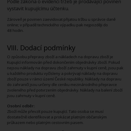
Podle zákona o evidenci tržeb je prodávající povinen
vystavit kupujícímu účtenku.
Zároveň je povinen zaevidovat přijatou tržbu u správce daně
online; v případě technického výpadku pak nejpozději do
48 hodin.
VIII. Dodací podmínky
O způsobu přepravy zboží a nákladech na dopravu zboží je
Kupující informován před dokončením objednávky zboží. Pokud
nejsou náklady na dopravu zboží zahrnuty v kupní ceně, jsou pak
u každého produktu vyčísleny a pokrývají náklady na dopravu
zboží pouze v rámci území České republiky. Náklady na dopravu
do zahraničí jsou určeny dle ceníku mezinárodního přepravce
zvoleného před potvrzením objednávky. Náklady na balení zboží
jsou zahrnuty v kupní ceně.
Osobní odběr:
Zboží může převzít pouze kupující. Tato osoba se musí
dostatečně identifikovat a prokázat platným občanským
průkazem nebo platným cestovním pasem.