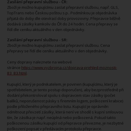
Zasílání přepravní službou - ČR:
Zboží je možno kupujícímu zaslat přepravní službou, např. GLS,
TopTrans nebo Českou poštou s.p.. Podmínkou je objednávka
přijatá do doby dle otevírací doby provozovny. Přepravce běžně
dodává zásilky kamkoliv do ČR do 24 hodin. Cena přepravy se
řídí dle ceníku aktuálního v den objednávky.
Zasílání přepravní službou - SR:
Zboží je možno kupujícímu zaslat přepravní službou. Cena
přepravy se řídí dle ceníku aktuálního v den objednávky.
Ceny dopravy naleznete na webové
stránce
https://www.vyzbrojna.cz/doprava-prehled-moznosti-
83_83.html
.
Kupující, který je podnikatelem, je povinen (kupujícímu, který je
spotřebitelem, je tento postup doporučen), aby bezprostředně při
dodání překontroloval spolu s dopravcem stav zásilky (počet
balíků, neporušenost pásky s firemním logem, poškození krabice)
podle přiloženého přepravního listu. Kupující je oprávněn
odmítnout převzetí zásilky, která není ve shodě s kupní smlouvou
tím, že zásilka je např. neúplná nebo poškozená. Pokud takto
poškozenou zásilku kupující od přepravce převezme, je nezbytné
poškození popsat v předávacím protokolu přepravce.