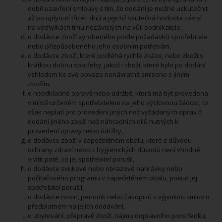
době uzavření smlouvy s tím, že dodání je možné uskutečnit
až po uplynutí třiceti dnů a jejichž skutečná hodnota závisí
na výchylkách trhu nezávislých na vůli podnikatele,
o dodávce zboží vyrobeného podle požadavků spotřebitele
nebo přizpůsobeného jeho osobním potřebám,
o dodávce zboží, které podléhá rychlé zkáze, nebo zboží s
krátkou dobou spotřeby, jakož i zboží, které bylo po dodání
vzhledem ke své povaze nenávratně smíseno s jiným
zbožím,
o neodkladné opravě nebo údržbě, která má být provedena
v místě určeném spotřebitelem na jeho výslovnou žádost; to
však neplatí pro provedení jiných než vyžádaných oprav či
dodání jiného zboží než náhradních dílů nutných k
provedení opravy nebo údržby,
o dodávce zboží v zapečetěném obalu, které z důvodu
ochrany zdraví nebo z hygienických důvodů není vhodné
vrátit poté, co jej spotřebitel porušil,
o dodávce zvukové nebo obrazové nahrávky nebo
počítačového programu v zapečetěném obalu, pokud jej
spotřebitel porušil,
o dodávce novin, periodik nebo časopisů s výjimkou smluv o
předplatném na jejich dodávání,
o ubytování, přepravě zboží, nájmu dopravního prostředku,