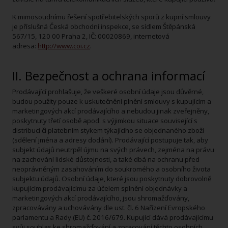
K mimosoudnímu řešení spotřebitelských sporů z kupní smlouvy
je příslušná Česká obchodní inspekce, se sídlem Štěpánská
567/15, 120 00 Praha 2, IČ: 00020869, internetová
adresa:
http://www.coi.cz
.
II. Bezpečnost a ochrana informací
Prodávající prohlašuje, že veškeré osobní údaje jsou důvěrné,
budou použity pouze k uskutečnění plnění smlouvy s kupujícím a
marketingových akcí prodávajícího a nebudou jinak zveřejněny,
poskytnuty třetí osobě apod. s výjimkou situace související s
distribucí či platebním stykem týkajícího se objednaného zboží
(sdělení jména a adresy dodání). Prodávající postupuje tak, aby
subjekt údajů neutrpěl újmu na svých právech, zejména na právu
na zachování lidské důstojnosti, a také dbá na ochranu před
neoprávněným zasahováním do soukromého a osobního života
subjektu údajů. Osobní údaje, které jsou poskytnuty dobrovolně
kupujícím prodávajícímu za účelem splnění objednávky a
marketingových akcí prodávajícího, jsou shromažďovány,
zpracovávány a uchovávány dle ust. čl. 6 Nařízení Evropského
parlamentu a Rady (EU) č. 2016/679. Kupující dává prodávajícímu
svůj souhlas ke shromažďování a zpracování těchto osobních