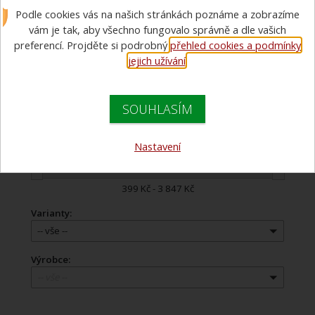
Podle cookies vás na našich stránkách poznáme a zobrazíme
Pracovní obuv pro hasiče.
vám je tak, aby všechno fungovalo správně a dle vašich
preferencí. Projděte si podrobný
přehled cookies a podmínky
jejich užívání
.
Doporučujeme
Názvu zboží
Názvu zboží
SOUHLASÍM
Ceny
Ceny
Nastavení
Cena:
399 Kč - 3 847 Kč
Varianty:
-- vše --
Výrobce:
-- vše --