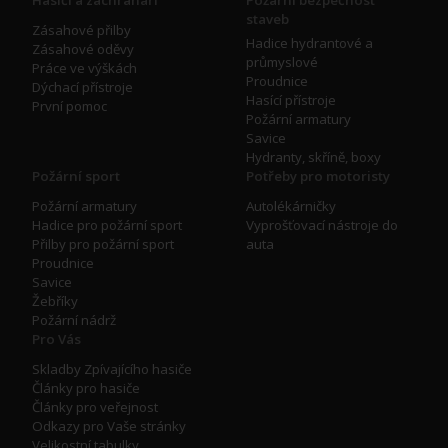
Hasiči a záchranáři
Požární bezpečnost
staveb
Zásahové přilby
Hadice hydrantové a
Zásahové oděvy
průmyslové
Práce ve výškách
Proudnice
Dýchací přístroje
Hasící přístroje
První pomoc
Požární armatury
Savice
Hydranty, skříně, boxy
Požární sport
Potřeby pro motoristy
Požární armatury
Autolékárničky
Hadice pro požární sport
Vyprošťovací nástroje do
Přilby pro požární sport
auta
Proudnice
Savice
Žebříky
Požární nádrž
Pro Vás
Skladby Zpívajícího hasiče
Články pro hasiče
Články pro veřejnost
Odkazy pro Vaše stránky
Velikostní tabulky