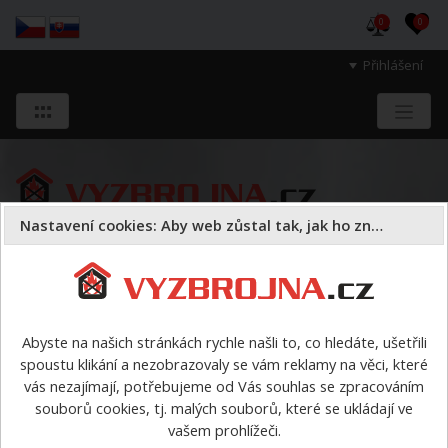
0
0
Přihlášení
Nastavení cookies: Aby web zůstal tak, jak ho znáte
Sloužíme těm, kteří chrání životy, zdraví
a majetek druhých.
Abyste na našich stránkách rychle našli to, co hledáte, ušetřili
spoustu klikání a nezobrazovaly se vám reklamy na věci, které
Obuv
pracovní obuv
vás nezajímají, potřebujeme od Vás souhlas se zpracováním
souborů cookies, tj. malých souborů, které se ukládají ve
pracovní obuv
vašem prohlížeči.