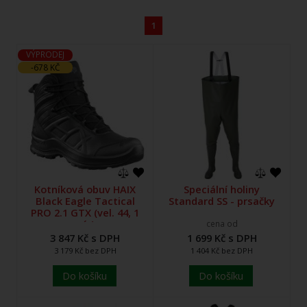
1
VÝPRODEJ
-678 KČ
Kotníková obuv HAIX
Speciální holiny
Black Eagle Tactical
Standard SS - prsačky
PRO 2.1 GTX (vel. 44, 1
pár)
cena od
3 847 Kč s DPH
1 699 Kč s DPH
3 179 Kč bez DPH
1 404 Kč bez DPH
Do košíku
Do košíku