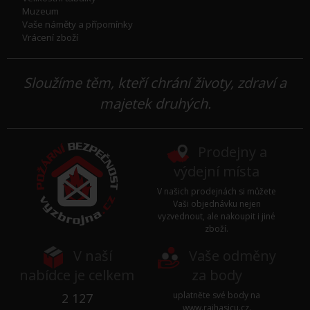
Muzeum
Vaše náměty a přípomínky
Vrácení zboží
Sloužíme těm, kteří chrání životy, zdraví a
majetek druhých.
Prodejny a
výdejní místa
V našich prodejnách si můžete
Vaši objednávku nejen
vyzvednout, ale nakoupit i jiné
zboží.
V naší
Vaše odměny
nabídce je celkem
za body
uplatněte své body na
2 127
www.rajhasicu.cz
.