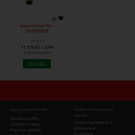
Hasicí hřeb PH -
DEFENSIVE
cena od
11 576 Kč s DPH
9 567 Kč bez DPH
Do košíku
Hasiči a záchranáři
Požární bezpečnost
staveb
Zásahové přilby
Hadice hydrantové a
Zásahové oděvy
průmyslové
Práce ve výškách
Proudnice