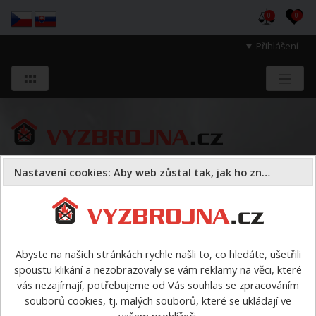
0
0
Přihlášení
Nastavení cookies: Aby web zůstal tak, jak ho znáte
Sloužíme těm, kteří chrání životy, zdraví
a majetek druhých.
Abyste na našich stránkách rychle našli to, co hledáte, ušetřili
spoustu klikání a nezobrazovaly se vám reklamy na věci, které
> výrobci > Pavliš a Hartmann
vás nezajímají, potřebujeme od Vás souhlas se zpracováním
souborů cookies, tj. malých souborů, které se ukládají ve