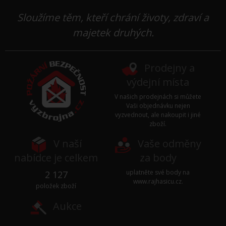
Sloužíme těm, kteří chrání životy, zdraví a
majetek druhých.
Prodejny a
výdejní místa
V našich prodejnách si můžete
Vaši objednávku nejen
vyzvednout, ale nakoupit i jiné
zboží.
V naší
Vaše odměny
nabídce je celkem
za body
uplatněte své body na
2 127
www.rajhasicu.cz
.
položek zboží
Aukce