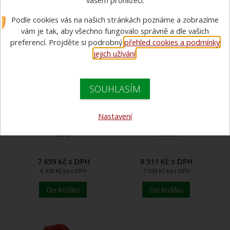
vašem prohlížeči.
Podle cookies vás na našich stránkách poznáme a zobrazíme
vám je tak, aby všechno fungovalo správně a dle vašich
preferencí. Projděte si podrobný
přehled cookies a podmínky
jejich užívání
.
SOUHLASÍM
Nastavení
Proudnice TAJFUN PROFI
Proudnice C52 TAJFUN
D/C
PROFI
7 659 Kč s DPH
8 511 Kč s DPH
6 330 Kč bez DPH
7 034 Kč bez DPH
Do košíku
Do košíku