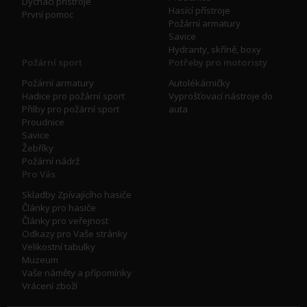
Dýchací přístroje
Hasící přístroje
První pomoc
Požární armatury
Savice
Hydranty, skříně, boxy
Požární sport
Potřeby pro motoristy
Požární armatury
Autolékárničky
Hadice pro požární sport
Vyprošťovací nástroje do
Přilby pro požární sport
auta
Proudnice
Savice
Žebříky
Požární nádrž
Pro Vás
Skladby Zpívajícího hasiče
Články pro hasiče
Články pro veřejnost
Odkazy pro Vaše stránky
Velikostní tabulky
Muzeum
Vaše náměty a přípomínky
Vrácení zboží