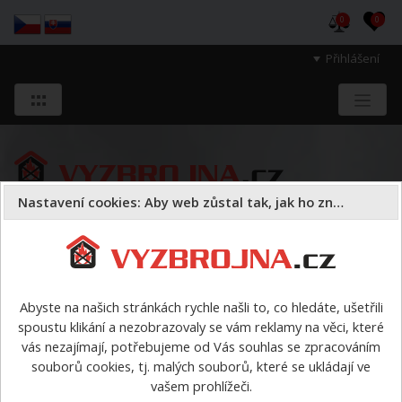
0
0
Přihlášení
Nastavení cookies: Aby web zůstal tak, jak ho znáte
Sloužíme těm, kteří chrání životy, zdraví
a majetek druhých.
Abyste na našich stránkách rychle našli to, co hledáte, ušetřili
spoustu klikání a nezobrazovaly se vám reklamy na věci, které
ZBOŽÍ v AKCI nebo s DÁRKEM
>
Dvoudílný plovoucí systém
vás nezajímají, potřebujeme od Vás souhlas se zpracováním
STX 518 pro košová nosítka Spencer
souborů cookies, tj. malých souborů, které se ukládají ve
vašem prohlížeči.
Dvoudílný plovoucí systém