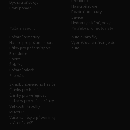
Proudnice
Dýchací přístroje
Hasící přístroje
První pomoc
Požární armatury
Savice
Hydranty, skříně, boxy
Požární sport
Potřeby pro motoristy
Požární armatury
Autolékárničky
Hadice pro požární sport
Vyprošťovací nástroje do
Přilby pro požární sport
auta
Proudnice
Savice
Žebříky
Požární nádrž
Pro Vás
Skladby Zpívajícího hasiče
Články pro hasiče
Články pro veřejnost
Odkazy pro Vaše stránky
Velikostní tabulky
Muzeum
Vaše náměty a přípomínky
Vrácení zboží