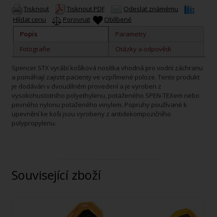
Tisknout
Tisknout PDF
Odeslat známému
Hlídat cenu
Porovnat
Oblíbené
Popis
Parametry
Fotografie
Otázky a odpovědi
Spencer STX vyrábí košíková nosítka vhodná pro vodní záchranu
a pomáhají zajistit pacienty ve vzpřímené poloze. Tento produkt
je dodáván v dvoudílném provedení a je vyroben z
vysokohustotního polyethylenu, potaženého SPEN-TEXem nebo
pevného nylonu potaženého vinylem. Popruhy používané k
upevnění ke koši jsou vyrobeny z antidekompozičního
polypropylenu.
Související zboží