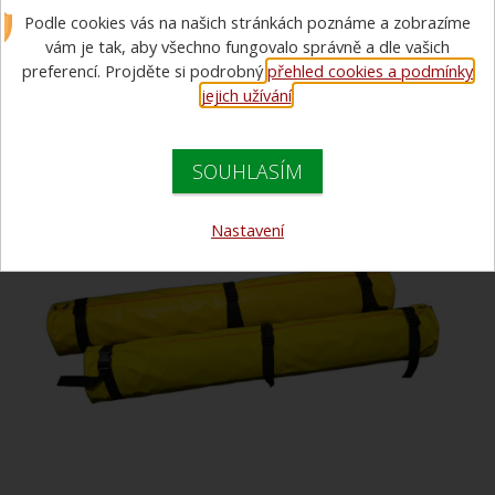
Podle cookies vás na našich stránkách poznáme a zobrazíme
STX 518 pro košová nosítka
vám je tak, aby všechno fungovalo správně a dle vašich
Spencer
preferencí. Projděte si podrobný
přehled cookies a podmínky
jejich užívání
.
SOUHLASÍM
Nastavení