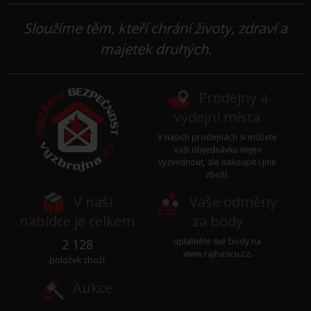
Sloužíme těm, kteří chrání životy, zdraví a
majetek druhých.
Prodejny a
výdejní místa
V našich prodejnách si můžete
Vaši objednávku nejen
vyzvednout, ale nakoupit i jiné
zboží.
V naší
Vaše odměny
nabídce je celkem
za body
uplatněte své body na
2 128
www.rajhasicu.cz
.
položek zboží
Aukce