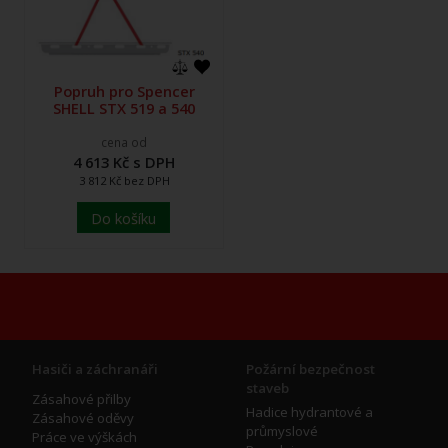
Popruh pro Spencer
SHELL STX 519 a 540
cena od
4 613 Kč s DPH
3 812 Kč bez DPH
Do košíku
Hasiči a záchranáři
Požární bezpečnost
staveb
Zásahové přilby
Hadice hydrantové a
Zásahové oděvy
průmyslové
Práce ve výškách