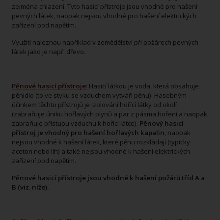
zejména chlazení. Tyto hasicí přístroje jsou vhodné pro hašení
pevných látek, naopak nejsou vhodné pro hašení elektrických
zařízení pod napětím.
Využití naleznou například v zemědělství při požárech pevných
látek jako je např. dřevo.
Pěnové hasicí přístroje:
Hasicí látkou je voda, která obsahuje
pěnidlo (to ve styku se vzduchem vytváří pěnu). Hasebným
účinkem těchto přístrojů je izolování hořící látky od okolí
(zabraňuje úniku hořlavých plynů a par z pásma hoření a naopak
zabraňuje přístupu vzduchu k hořící látce).
Pěnový hasicí
přístroj je vhodný pro hašení hořlavých kapalin
, naopak
nejsou vhodné k hašení látek, které pěnu rozkládají (typicky
aceton nebo líh) a také nejsou vhodné k hašení elektrických
zařízení pod napětím.
Pěnové hasicí přístroje jsou vhodné k hašení požárů tříd A a
B (viz. níže).