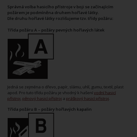
Správná volba hasicího přístroje v boji se začínajícím
požárem je podmíněna druhem hořlavé látky.
Dle druhu hořlavé látky rozlišujeme tzv. třídy požáru:
Třída požáru A – požáry pevných hořlavých látek
Jedná se zejména o dřevo, papír, slámu, uhlí, gumu, textil, plast
apod. Pro tuto třídu požáru je vhodný k hašení
vodní hasicí
přístroj
,
pěnový hasicí přístroj
a
práškový hasicí přístroj
.
Třída požáru B – požáry hořlavých kapalin