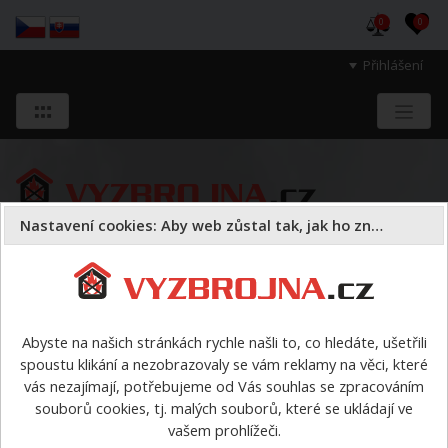
0
0
Přihlášení
Nastavení cookies: Aby web zůstal tak, jak ho znáte
Sloužíme těm, kteří chrání životy, zdraví
a majetek druhých.
Abyste na našich stránkách rychle našli to, co hledáte, ušetřili
spoustu klikání a nezobrazovaly se vám reklamy na věci, které
«
články pro veřejnost
vás nezajímají, potřebujeme od Vás souhlas se zpracováním
Jak vybrat hasicí přístroj
souborů cookies, tj. malých souborů, které se ukládají ve
vašem prohlížeči.