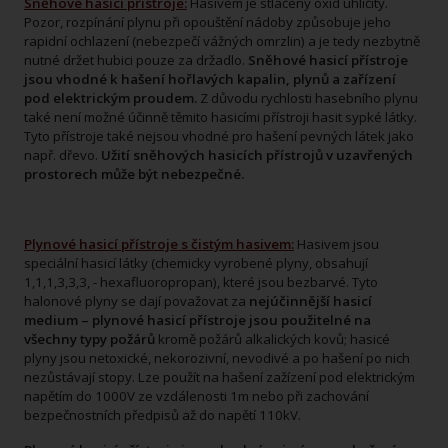
Sněhové hasicí přístroje:
Hasivem je stlačený oxid uhličitý.
Pozor, rozpínání plynu při opouštění nádoby způsobuje jeho
rapidní ochlazení (nebezpečí vážných omrzlin) a je tedy nezbytně
nutné držet hubici pouze za držadlo.
Sněhové hasicí přístroje
jsou vhodné k hašení hořlavých kapalin, plynů a zařízení
pod elektrickým proudem.
Z důvodu rychlosti hasebního plynu
také není možné účinně těmito hasicími přístroji hasit sypké látky.
Tyto přístroje také nejsou vhodné pro hašení pevných látek jako
např. dřevo.
Užití sněhových hasicích přístrojů v uzavřených
prostorech může být nebezpečné.
Plynové hasicí přístroje s čistým hasivem:
Hasivem jsou
speciální hasicí látky (chemicky vyrobené plyny, obsahují
1,1,1,3,3,3, - hexafluoropropan), které jsou bezbarvé. Tyto
halonové plyny se dají považovat za
nejúčinnější hasicí
medium – plynové hasicí přístroje jsou použitelné na
všechny typy požárů
kromě požárů alkalických kovů; hasicé
plyny jsou netoxické, nekorozivní, nevodivé a po hašení po nich
nezůstávají stopy. Lze použít na hašení zažízení pod elektrickým
napětím do 1000V ze vzdálenosti 1m nebo při zachování
bezpečnostních předpisů až do napětí 110kV.