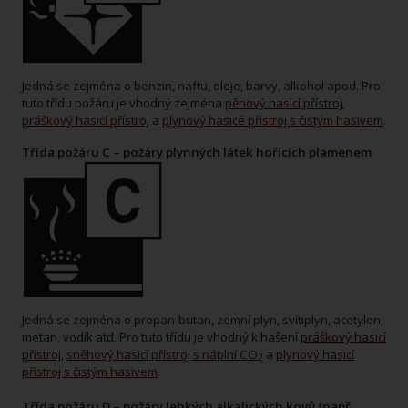
Jedná se zejména o benzin, naftu, oleje, barvy, alkohol apod. Pro
tuto třídu požáru je vhodný zejména
pěnový hasicí přístroj
,
práškový hasicí přístroj
a
plynový hasicé přístroj s čistým hasivem
.
Třída požáru C – požáry plynných látek hořících plamenem
Jedná se zejména o propan-butan, zemní plyn, svítiplyn, acetylen,
metan, vodík atd. Pro tuto třídu je vhodný k hašení
práškový hasicí
přístroj
,
sněhový hasicí přístroj s náplní CO
a
plynový hasicí
2
přístroj s čistým hasivem
.
Třída požáru D – požáry lehkých alkalických kovů (např.