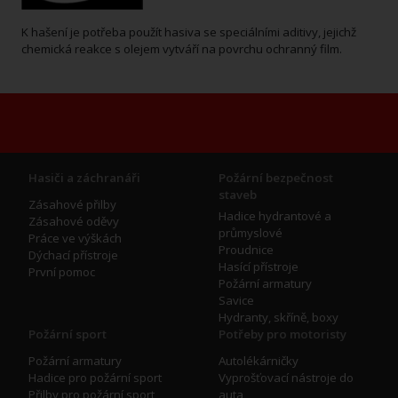
K hašení je potřeba použít hasiva se speciálními aditivy, jejichž
chemická reakce s olejem vytváří na povrchu ochranný film.
Hasiči a záchranáři
Požární bezpečnost
staveb
Zásahové přilby
Hadice hydrantové a
Zásahové oděvy
průmyslové
Práce ve výškách
Proudnice
Dýchací přístroje
Hasící přístroje
První pomoc
Požární armatury
Savice
Hydranty, skříně, boxy
Požární sport
Potřeby pro motoristy
Požární armatury
Autolékárničky
Hadice pro požární sport
Vyprošťovací nástroje do
Přilby pro požární sport
auta