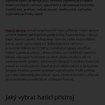
Plynové hasicí přístroje jsou vhodné zejména pro hašení
elektronických zařízení, výpočetní a záznamové techniky,
nosičů dat, archivů, velínů, muzeí, telefonních ústředen,
vojenské techniky apod.
Hasicí spreje:
nenahrazují klasické hasicí přístroje. Hasicí sprej je
určen
k hašení začínajících požárů
třídy A (pevné látky – dřevo,
papír, tkaniny apod.), B (kapaliny – benzín, nafta, rozpouštědla,
barvy, apod. vyjma olejů) a C (běžná plynová zařízení s
provozním tlakem do 0,3 MPa). Konstrukce spreje umožňuje
hašení v jakékoli poloze, i dnem vzhůru, což zvláště při stresové
situaci zabezpečí funkčnost za všech okolností (na rozdíl od
konkurenčních výrobků vybavených stoupací trubičkou, funkčních
pouze ve svislé poloze). Náplň je pod stálým tlakem a sprej proto
funguje ihned po prvním stisknutí rozprašovače. Podle potřeby
lze hašení libovolně přerušovat - sprej zůstává funkční i v případě
vícenásobného použití (až do vyčerpání hasiva).
Jaký vybrat hasicí přístroj