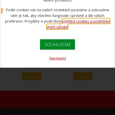
vašem prohlížeči.
Podle cookies vás na našich stránkách poznáme a zobrazíme
vám je tak, aby všechno fungovalo správně a dle vašich
preferencí. Projděte si podrobný
přehled cookies a podmínky
jejich užívání
.
Termokamera ARGUS
SOUHLASÍM
Termokamera ARGUS
Mi-TIC Rosenbauer
Mi-TIC Rosenbauer
cena od
cena od
Nastavení
188 000 Kč s DPH
249 000 Kč s DPH
155 372 Kč bez DPH
205 785 Kč bez DPH
Poptat
Poptat