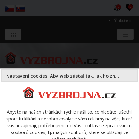
0
0
Přihlášení
Nastavení cookies: Aby web zůstal tak, jak ho znáte
Sloužíme těm, kteří chrání životy, zdraví
a majetek druhých.
Abyste na našich stránkách rychle našli to, co hledáte, ušetřili
spoustu klikání a nezobrazovaly se vám reklamy na věci, které
> výrobci > Rosenbauer
vás nezajímají, potřebujeme od Vás souhlas se zpracováním
souborů cookies, tj. malých souborů, které se ukládají ve