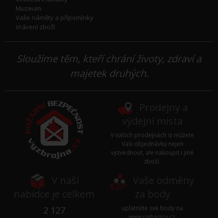
Muzeum
Vaše náměty a přípomínky
Vrácení zboží
Sloužíme těm, kteří chrání životy, zdraví a
majetek druhých.
Prodejny a
výdejní místa
V našich prodejnách si můžete
Vaši objednávku nejen
vyzvednout, ale nakoupit i jiné
zboží.
V naší
Vaše odměny
nabídce je celkem
za body
uplatněte své body na
2 127
www.rajhasicu.cz
.