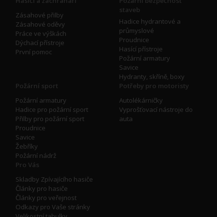
Hasiči a záchranáři
Požární bezpečnost
staveb
Zásahové přilby
Hadice hydrantové a
Zásahové oděvy
průmyslové
Práce ve výškách
Proudnice
Dýchací přístroje
Hasící přístroje
První pomoc
Požární armatury
Savice
Hydranty, skříně, boxy
Požární sport
Potřeby pro motoristy
Požární armatury
Autolékárničky
Hadice pro požární sport
Vyprošťovací nástroje do
Přilby pro požární sport
auta
Proudnice
Savice
Žebříky
Požární nádrž
Pro Vás
Skladby Zpívajícího hasiče
Články pro hasiče
Články pro veřejnost
Odkazy pro Vaše stránky
Velikostní tabulky