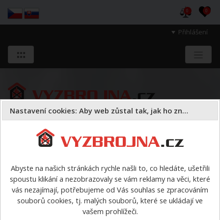
0
0
Přihlášení
Nastavení cookies: Aby web zůstal tak, jak ho znáte
Sloužíme těm, kteří chrání životy, zdraví
a majetek druhých.
Abyste na našich stránkách rychle našli to, co hledáte, ušetřili
spoustu klikání a nezobrazovaly se vám reklamy na věci, které
> výrobci > Rosenbauer
vás nezajímají, potřebujeme od Vás souhlas se zpracováním
souborů cookies, tj. malých souborů, které se ukládají ve
vašem prohlížeči.