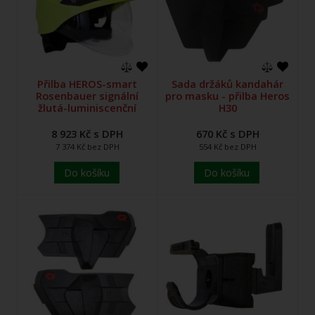
Přilba HEROS-smart
Sada držáků kandahár
Rosenbauer signální
pro masku - přilba Heros
žlutá-luminiscenční
H30
8 923 Kč s DPH
670 Kč s DPH
7 374 Kč bez DPH
554 Kč bez DPH
Do košíku
Do košíku