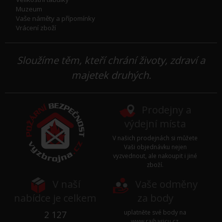
Muzeum
Vaše náměty a přípomínky
Vrácení zboží
Sloužíme těm, kteří chrání životy, zdraví a
majetek druhých.
Prodejny a
výdejní místa
V našich prodejnách si můžete
Vaši objednávku nejen
vyzvednout, ale nakoupit i jiné
zboží.
V naší
Vaše odměny
nabídce je celkem
za body
uplatněte své body na
2 127
www.rajhasicu.cz
.