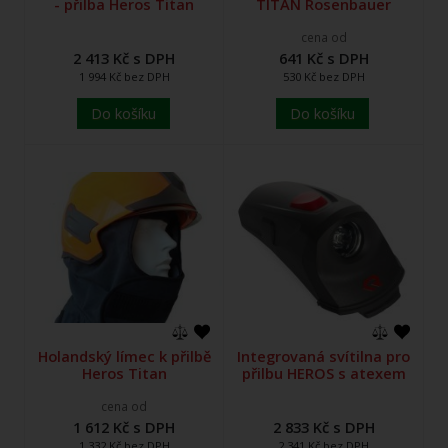
- přilba Heros Titan
TITAN Rosenbauer
cena od
2 413 Kč s DPH
641 Kč s DPH
1 994 Kč bez DPH
530 Kč bez DPH
Do košíku
Do košíku
Holandský límec k přilbě
Integrovaná svítilna pro
Heros Titan
přilbu HEROS s atexem
cena od
1 612 Kč s DPH
2 833 Kč s DPH
1 332 Kč bez DPH
2 341 Kč bez DPH