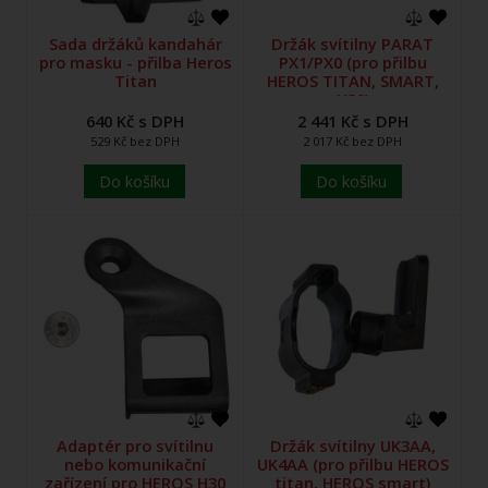
Sada držáků kandahár
Držák svítilny PARAT
pro masku - přilba Heros
PX1/PX0 (pro přilbu
Titan
HEROS TITAN, SMART,
H30)
640 Kč s DPH
2 441 Kč s DPH
529 Kč bez DPH
2 017 Kč bez DPH
Do košíku
Do košíku
Adaptér pro svítilnu
Držák svítilny UK3AA,
nebo komunikační
UK4AA (pro přilbu HEROS
zařízení pro HEROS H30
titan, HEROS smart)