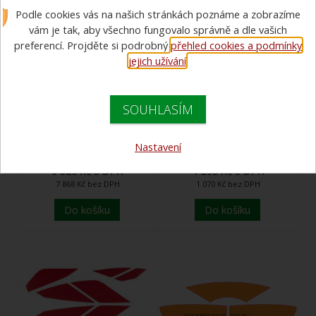
Podle cookies vás na našich stránkách poznáme a zobrazíme
vám je tak, aby všechno fungovalo správně a dle vašich
preferencí. Projděte si podrobný
přehled cookies a podmínky
jejich užívání
.
SOUHLASÍM
Přilba HEROS H30
Držák svítilny ADALIT
Rosenbauer
L5/L10 (HEROS TITAN,
HEROS H30)
Nastavení
cena od
9 520 Kč s DPH
1 295 Kč s DPH
7 868 Kč bez DPH
1 070 Kč bez DPH
Do košíku
Do košíku