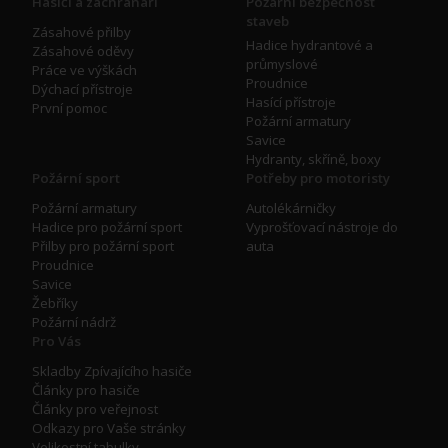
Hasiči a záchranáři
Požární bezpečnost
staveb
Zásahové přilby
Hadice hydrantové a
Zásahové oděvy
průmyslové
Práce ve výškách
Proudnice
Dýchací přístroje
Hasící přístroje
První pomoc
Požární armatury
Savice
Hydranty, skříně, boxy
Požární sport
Potřeby pro motoristy
Požární armatury
Autolékárničky
Hadice pro požární sport
Vyprošťovací nástroje do
Přilby pro požární sport
auta
Proudnice
Savice
Žebříky
Požární nádrž
Pro Vás
Skladby Zpívajícího hasiče
Články pro hasiče
Články pro veřejnost
Odkazy pro Vaše stránky
Velikostní tabulky