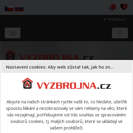
0
0
Přihlášení
Nastavení cookies: Aby web zůstal tak, jak ho znáte
Sloužíme těm, kteří chrání životy, zdraví
a majetek druhých.
Abyste na našich stránkách rychle našli to, co hledáte, ušetřili
spoustu klikání a nezobrazovaly se vám reklamy na věci, které
> výrobci > Rosenbauer
vás nezajímají, potřebujeme od Vás souhlas se zpracováním
souborů cookies, tj. malých souborů, které se ukládají ve
vašem prohlížeči.