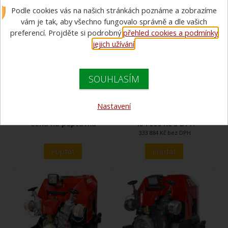
Podle cookies vás na našich stránkách poznáme a zobrazíme
vám je tak, aby všechno fungovalo správně a dle vašich
preferencí. Projděte si podrobný
přehled cookies a podmínky
jejich užívání
.
SOUHLASÍM
BEAVER KR113
FOX S BASIC Rosenbauer
Rosenbauer přenosná
přenosná stříkačka
stříkačka
Nastavení
cena na poptávku
404 000 Kč s DPH
333 884 Kč bez DPH
Poptat
Poptat