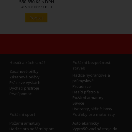
550 550 Kč s DPH
455 000 Kč bez DPH
Poptat
Hasiči a záchranáři
Požární bezpečnost
staveb
Zásahové přilby
Hadice hydrantové a
Zásahové oděvy
průmyslové
Práce ve výškách
Proudnice
Dýchací přístroje
Hasící přístroje
První pomoc
Požární armatury
Savice
Hydranty, skříně, boxy
Požární sport
Potřeby pro motoristy
Požární armatury
Autolékárničky
Hadice pro požární sport
Vyprošťovací nástroje do