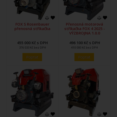
FOX S Rosenbauer
Přenosná motorová
přenosná stříkačka
stříkačka FOX 4 2025 -
VÝZBROJNA 1.0.0
455 000 Kč s DPH
496 100 Kč s DPH
376 033 Kč bez DPH
410 000 Kč bez DPH
Poptat
Poptat