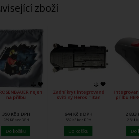
uvisející zboží
 ROSENBAUER nejen
Zadní kryt integrované
Integrovaná
na přilbu
svítilny Heros Titan
přilbu HE
350 Kč s DPH
644 Kč s DPH
2 833 
289 Kč bez DPH
532 Kč bez DPH
2 341 
Do košíku
Do košíku
Do 