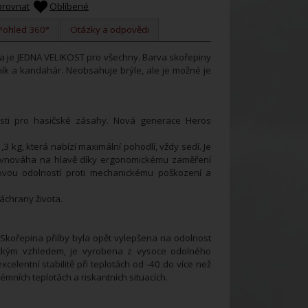
orovnat
Oblíbené
Pohled 360°
Otázky a odpovědi
a je JEDNA VELIKOST pro všechny. Barva skořepiny
tylník a kandahár. Neobsahuje brýle, ale je možné je
osti pro hasičské zásahy. Nová generace Heros
3 kg, která nabízí maximální pohodlí, vždy sedí. Je
í rovnováha na hlavě díky ergonomickému zaměření
ovou odolností proti mechanickému poškození a
áchrany života.
 Skořepina přilby byla opět vylepšena na odolnost
nickým vzhledem, je vyrobena z vysoce odolného
elentní stabilitě při teplotách od -40 do více než
mních teplotách a riskantních situacích.