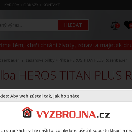
M
KARIÉRA
ODKAZY
KONTAKT
0
íme těm, kteří chrání životy, zdraví a majetek dr
osenbauer
zásahové přilby
>
Přilba HEROS TITAN PLUS Rosenbauer
řilba HEROS TITAN PLUS 
K
ies: Aby web zůstal tak, jak ho znáte
Z
b
ch stránkách rychle našli to, co hledáte, ušetřili spoustu klikání a n