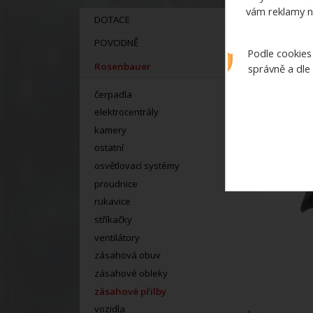
vám reklamy n
DOTACE
POVODNĚ
Podle cookies
Rosenbauer
správně a dle
čerpadla
elektrocentrály
kamery
ostatní
osvětlovací systémy
proudnice
rukavice
stříkačky
ventilátory
zásahová obuv
zásahové obleky
zásahové přilby
vozidla