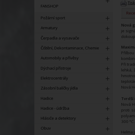
Tis
FANSHOP
Rec
Požární sport
Nová g
Armatury
je sign
dokoupi
Čerpadla a vysavače
Maximá
Čištění, Dekontaminace, Chemie
Přilbo
Automobily a přívěsy
kombinu
Při tra
Dýchací přístroje
lehká, 
hmotno
Elektrocentrály
teplotá
Nová He
Zásobní balíčky jídla
Hadice
Tvrdší
Nová He
Hadice - údržba
proti 
polyami
Hlásiče a detektory
300 °C.
Obuv
Helma j