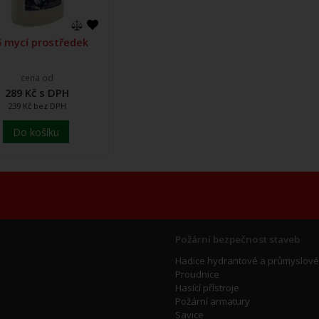
5 mycí prostředek
cena od
289 Kč s DPH
239 Kč bez DPH
Do košíku
Požární bezpečnost staveb
Hadice hydrantové a průmyslové
Proudnice
Hasící přístroje
Požární armatury
Savice