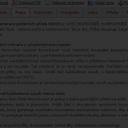
knout
Tisknout PDF
Odeslat známému
Hlídat cenu
P
enze
Popis
Parametry
Fotografie
Videa
Přílohy
enerace požárních přileb HEROS
je
LEHČÍ, BEZPEČNĚJŠÍ, KOMFORTNĚJŠÍ 
ální žlutá - luminiscenční a luminiscenční. Štít je čirý. Přilba obsahuje zá
t.
lní ochrana s vylepšeným konceptem.
u Heros-titan nastavil Rosenbauer nový standard maximální bezpečn
je maximální ochranu s perfektním komfortem nošení.
dičním zavádění inovací vyvinul Rosenbauer přilbu s přibližnou hmotností 1,
že ji ani neucítíte. Tak efektivní, že to nikdy nezapomenete. Perfektn
sti přilby na osu hlavy. Tvrdší než každodenní zásah, s bezproblém
m vyšším než 300°C.
ros-titan Rosenbauer je vyrobena pro každý hasičský zásah za účelem z
 než každodenní zásah: Heros-titan
ros-titan firmy Rosenbauer je jedna z nejbezpečnějších přileb na světě.
sálavému teplu a plamenům. Vnější část s inovativním sportovně bio
du, který garantuje maximální mnohaletou mechanickou odolnost, díky exc
 To poskytuje hasičům jistotu a bezpečí v každém zásahu, dokonce i v extré
e bezpečná díky zkušenostem - lehká díky vědomostem a technologii.