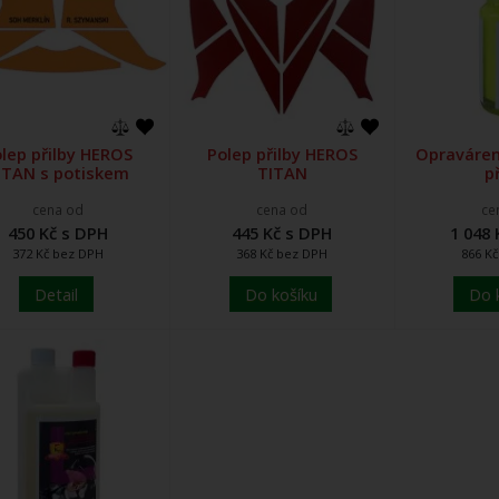
lep přilby HEROS
Polep přilby HEROS
Opraváren
ITAN s potiskem
TITAN
p
cena od
cena od
ce
450 Kč s DPH
445 Kč s DPH
1 048 
372 Kč bez DPH
368 Kč bez DPH
866 K
Detail
Do košíku
Do 