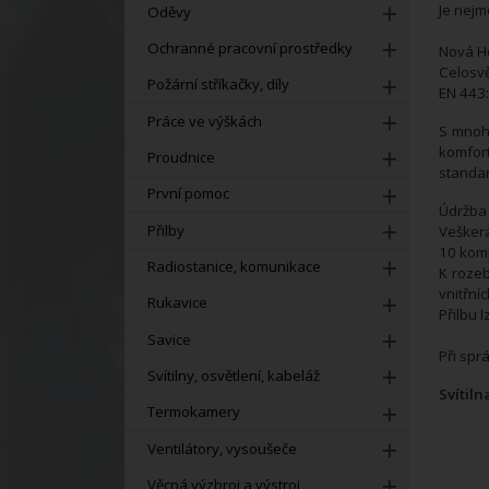
Je nejm
Oděvy
Ochranné pracovní prostředky
Nová He
Celosvě
Požární stříkačky, díly
EN 443:
Práce ve výškách
S mnoha
komfor
Proudnice
standar
První pomoc
Údržba 
Přilby
Veškerá
10 kom
Radiostanice, komunikace
K rozeb
vnitřní
Rukavice
Přilbu 
Savice
Při spr
Svítilny, osvětlení, kabeláž
Svítiln
Termokamery
Ventilátory, vysoušeče
Věcná výzbroj a výstroj