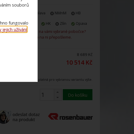
ováním souborů
E-shop
Jihlava
NMnM
HB
chno fungovalo
Praha
Plzeň
HK
Zlín
Opava
jejich užívání
.
Není zboží skladem na vámi vybrané pobočce?
Rádi vám ho na ni přepošleme.
ena bez DPH:
8 689 Kč
ena s 21%
10 514 Kč
DPH:
Uvedená cena je platná pro vybranou variantu výše.
Do košíku