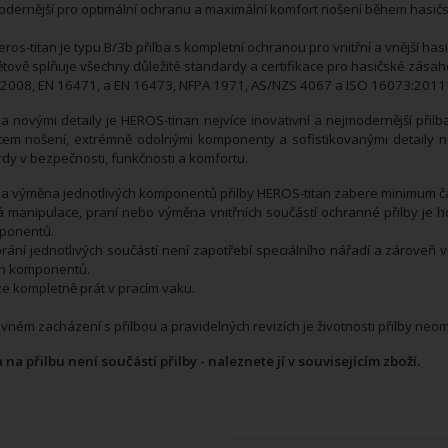
odernější pro optimální ochranu a maximální komfort nošení během hasič
ros-titan je typu B/3b přilba s kompletní ochranou pro vnitřní a vnější ha
tově splňuje všechny důležité standardy a certifikace pro hasičské zásaho
2008, EN 16471, a EN 16473, NFPA 1971, AS/NZS 4067 a ISO 16073:2011
 novými detaily je HEROS-tinan nejvíce inovativní a nejmodernější přil
tem nošení, extrémně odolnými komponenty a sofistikovanými detaily 
dy v bezpečnosti, funkčnosti a komfortu.
a výměna jednotlivých komponentů přilby HEROS-titan zabere minimum č
 manipulace, praní nebo výměna vnitřních součástí ochranné přilby je h
ponentů.
rání jednotlivých součástí není zapotřebí speciálního nářadí a zároveň 
ch komponentů.
lze kompletně prát v pracím vaku.
ávném zacházení s přilbou a pravidelných revizích je životnosti přilby ne
a na přilbu není součástí přilby - naleznete jí v souvisejícím zboží.