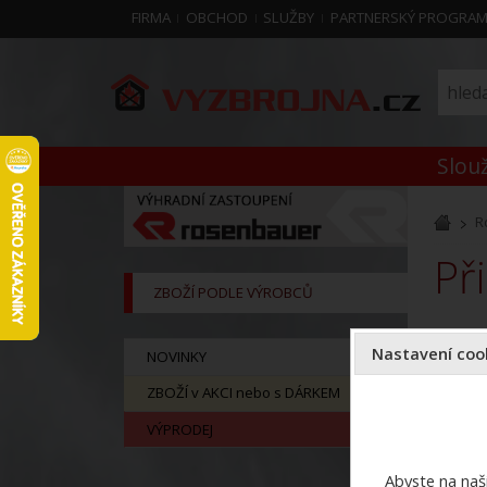
FIRMA
OBCHOD
SLUŽBY
PARTNERSKÝ PROGRA
Slouž
R
P
ZBOŽÍ PODLE VÝROBCŮ
Nastavení cook
NOVINKY
ZBOŽÍ v AKCI nebo s DÁRKEM
VÝPRODEJ
Abyste na naši