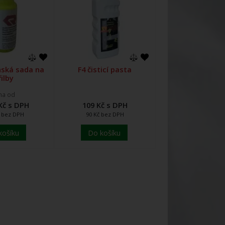
ská sada na
F4 čisticí pasta
řilby
na od
Kč s DPH
109 Kč s DPH
č bez DPH
90 Kč bez DPH
košíku
Do košíku