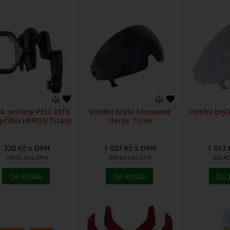
k svítilny PELI 3315
Vnitřní brýle tónované
Vnitřní brý
 přilbu HEROS Titan)
Heros Titan
720 Kč s DPH
1 027 Kč s DPH
1 012 
595 Kč bez DPH
849 Kč bez DPH
836 K
Do košíku
Do košíku
Do 