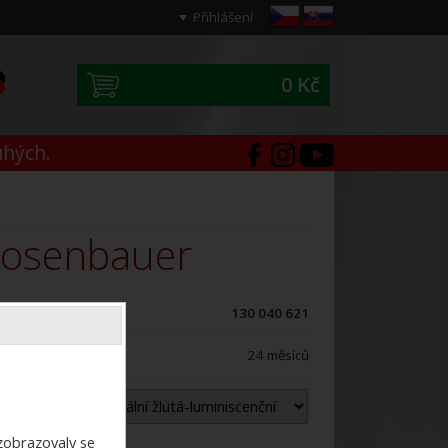
Přihlášení
0 Kč
0
uhých.
Rosenbauer
ód zboží:
130 040 621
áruční doba:
24 měsíců
arva:
ezobrazovaly se