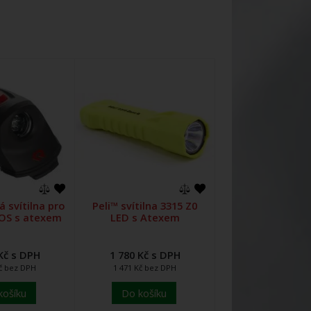
 svítilna pro
Peli™ svítilna 3315 Z0
ROS s atexem
LED s Atexem
Kč s DPH
1 780 Kč s DPH
Kč bez DPH
1 471 Kč bez DPH
košíku
Do košíku