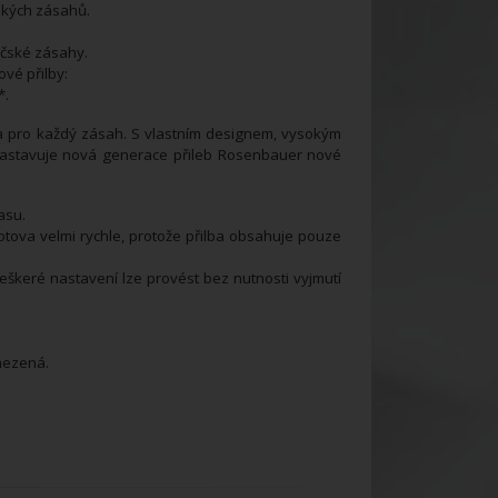
ských zásahů.
sičské zásahy.
vé přilby:
*.
ba pro každý zásah. S vlastním designem, vysokým
nastavuje nová generace přileb Rosenbauer nové
asu.
otova velmi rychle, protože přilba obsahuje pouze
veškeré nastavení lze provést bez nutnosti vyjmutí
omezená.