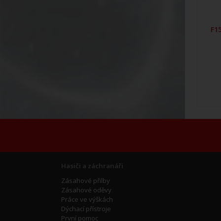
F1
Hasiči a záchranáři
Zásahové přilby
Zásahové oděvy
Práce ve výškách
Dýchací přístroje
První pomoc