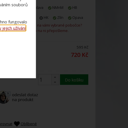
ováním souborů
E-shop
Jihlava
NMnM
HB
Praha
Plzeň
HK
Zlín
Opava
chno fungovalo
Není zboží skladem na vámi vybrané pobočce?
jejich užívání
.
Rádi vám ho na ni přepošleme.
ena bez DPH:
595 Kč
ena s 21%
720 Kč
DPH:
Do košíku
orovnat
Oblíbené