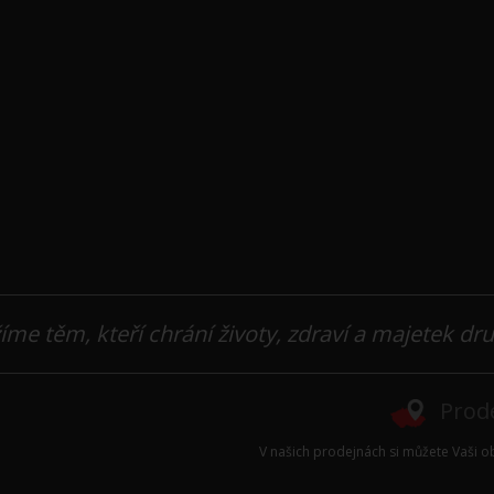
íme těm, kteří chrání životy, zdraví a majetek dr
Prode
V našich prodejnách si můžete Vaši ob