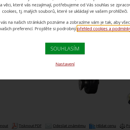
a věci, které vás nezajímají, potřebujeme od Vás souhlas se zprac
cookies, tj. malých souborů, které se ukládají ve vašem prohlížeči.
 vás na našich stránkách poznáme a zobrazíme vám je tak, aby vše
 vašich preferencí. Projděte si podrobný
přehled cookies a podmínky 
SOUHLASÍM
C
C
Nastavení
knout
Tisknout PDF
Odeslat známému
Hlídat cenu
P