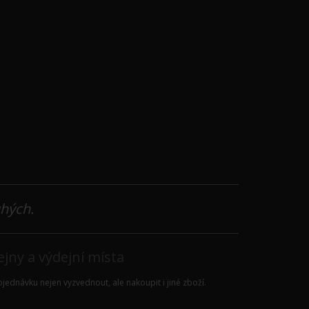
uhých.
jny a výdejní místa
jednávku nejen vyzvednout, ale nakoupit i jiné zboží.