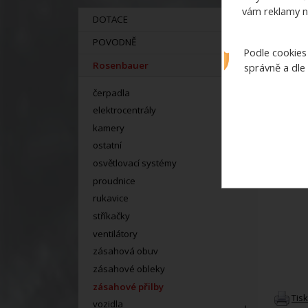
vám reklamy n
DOTACE
POVODNĚ
Podle cookies
Rosenbauer
správně a dle
čerpadla
elektrocentrály
kamery
ostatní
osvětlovací systémy
proudnice
rukavice
stříkačky
ventilátory
zásahová obuv
zásahové obleky
zásahové přilby
Tis
vozidla