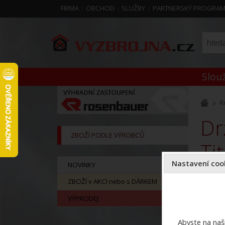
FIRMA
OBCHOD
SLUŽBY
PARTNERSKÝ PROGRA
Slouž
R
Držák svítilny PELI 3315 (pro přilbu HEROS
ZBOŽÍ PODLE VÝROBCŮ
Ti
Nastavení cook
NOVINKY
ZBOŽÍ v AKCI nebo s DÁRKEM
VÝPRODEJ
Abyste na naši