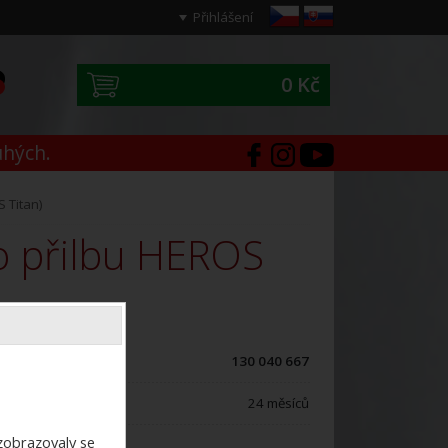
Přihlášení
0 Kč
0
uhých.
S Titan)
ód zboží:
130 040 667
áruční doba:
24 měsíců
ezobrazovaly se