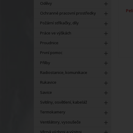
Oděvy
Pel
Ochranné pracovní prostředky
Požární stříkačky, díly
Práce ve výškách
Proudnice
První pomoc
Přilby
Radiostanice, komunikace
Rukavice
Savice
Svítilny, osvětlení, kabeláž
Termokamery
Ventilátory, vysoušeče
Věcná výzbroj a výstroj