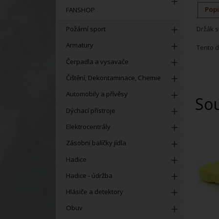
Popi
FANSHOP
Požární sport
Držák s
Armatury
Tento d
Čerpadla a vysavače
Čištění, Dekontaminace, Chemie
Automobily a přívěsy
So
Dýchací přístroje
Elektrocentrály
Zásobní balíčky jídla
Hadice
Hadice - údržba
Hlásiče a detektory
Obuv