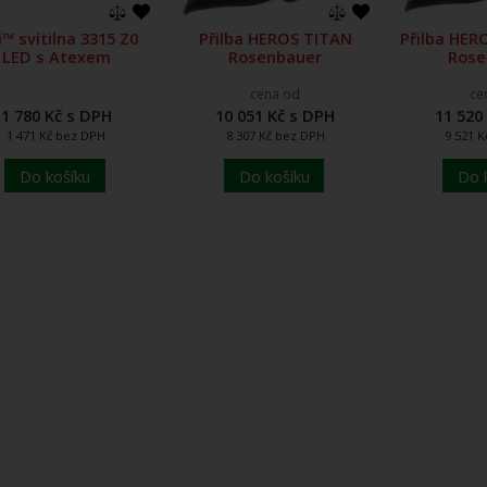
i™ svítilna 3315 Z0
Přilba HEROS TITAN
Přilba HER
LED s Atexem
Rosenbauer
Rose
cena od
ce
1 780 Kč s DPH
10 051 Kč s DPH
11 520
1 471 Kč bez DPH
8 307 Kč bez DPH
9 521 
Do košíku
Do košíku
Do 