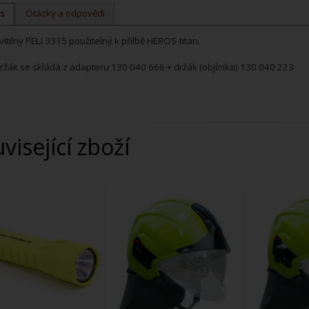
s
Otázky a odpovědi
vítilny PELI 3315 použitelný k přilbě HEROS-titan.
ržák se skládá z adapteru 130 040 666 + držák (objímka) 130 040 223
uvisející zboží