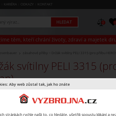
M
KARIÉRA
ODKAZY
KONTAKT
0
íme těm, kteří chrání životy, zdraví a majetek dr
osenbauer
zásahové přilby
>
Držák svítilny PELI 3315 (pro přilbu HERO
tan)
ies: Aby web zůstal tak, jak ho znáte
K
Z
ch stránkách rychle našli to, co hledáte, ušetřili spoustu klikání a n