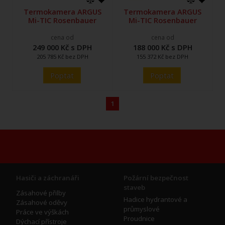
Termokamera ARGUS
Termokamera ARGUS
Mi-TIC Rosenbauer
Mi-TIC Rosenbauer
cena od
cena od
249 000 Kč s DPH
188 000 Kč s DPH
205 785 Kč bez DPH
155 372 Kč bez DPH
Poptat
Poptat
1
Hasiči a záchranáři
Požární bezpečnost
staveb
Zásahové přilby
Hadice hydrantové a
Zásahové oděvy
průmyslové
Práce ve výškách
Proudnice
Dýchací přístroje