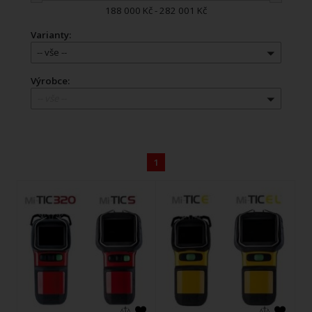
188 000 Kč - 282 001 Kč
Varianty:
-- vše --
Výrobce:
-- vše --
1