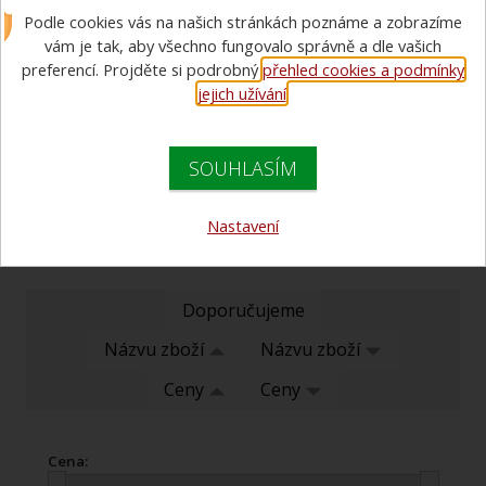
Podle cookies vás na našich stránkách poznáme a zobrazíme
Termokamera ARGUS
vám je tak, aby všechno fungovalo správně a dle vašich
Mi-TIC Rosenbauer
preferencí. Projděte si podrobný
přehled cookies a podmínky
jejich užívání
.
termokamera Rosenbauer
205 785 Kč bez DPH
SOUHLASÍM
249 000 Kč s DPH
Nastavení
Doporučujeme
Názvu zboží
Názvu zboží
Ceny
Ceny
Cena: