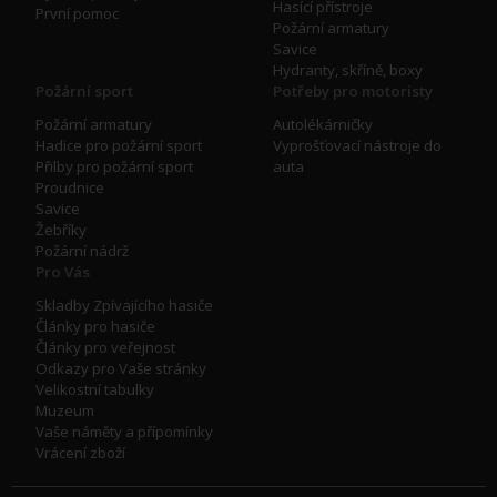
Hasící přístroje
První pomoc
Požární armatury
Savice
Hydranty, skříně, boxy
Požární sport
Potřeby pro motoristy
Požární armatury
Autolékárničky
Hadice pro požární sport
Vyprošťovací nástroje do
Přilby pro požární sport
auta
Proudnice
Savice
Žebříky
Požární nádrž
Pro Vás
Skladby Zpívajícího hasiče
Články pro hasiče
Články pro veřejnost
Odkazy pro Vaše stránky
Velikostní tabulky
Muzeum
Vaše náměty a přípomínky
Vrácení zboží