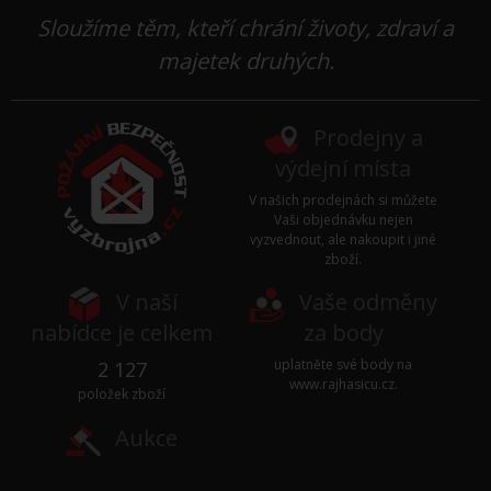
Sloužíme těm, kteří chrání životy, zdraví a
majetek druhých.
Prodejny a
výdejní místa
V našich prodejnách si můžete
Vaši objednávku nejen
vyzvednout, ale nakoupit i jiné
zboží.
V naší
Vaše odměny
nabídce je celkem
za body
uplatněte své body na
2 127
www.rajhasicu.cz
.
položek zboží
Aukce