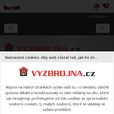
0
0
Přihlášení
Nastavení cookies: Aby web zůstal tak, jak ho znáte
Sloužíme těm, kteří chrání životy, zdraví
a majetek druhých.
Abyste na našich stránkách rychle našli to, co hledáte, ušetřili
spoustu klikání a nezobrazovaly se vám reklamy na věci, které
Rosenbauer
kamery
vás nezajímají, potřebujeme od Vás souhlas se zpracováním
souborů cookies, tj. malých souborů, které se ukládají ve
kamery
vašem prohlížeči.