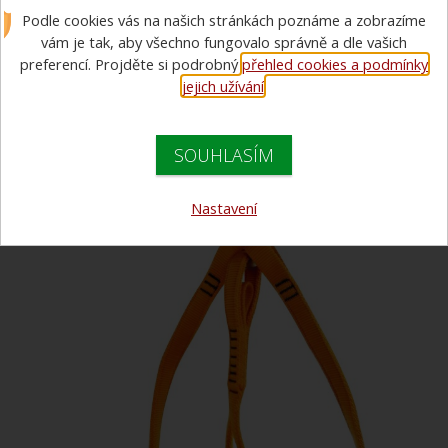
Podle cookies vás na našich stránkách poznáme a zobrazíme
FIREMAN s rychlosponou Q-RS
vám je tak, aby všechno fungovalo správně a dle vašich
(poslední kus)
preferencí. Projděte si podrobný
přehled cookies a podmínky
jejich užívání
.
VÝPRODEJ
SOUHLASÍM
Nastavení