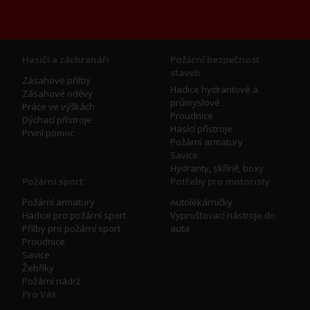
Hasiči a záchranáři
Požární bezpečnost
staveb
Zásahové přilby
Hadice hydrantové a
Zásahové oděvy
průmyslové
Práce ve výškách
Proudnice
Dýchací přístroje
Hasící přístroje
První pomoc
Požární armatury
Savice
Hydranty, skříně, boxy
Požární sport
Potřeby pro motoristy
Požární armatury
Autolékárničky
Hadice pro požární sport
Vyprošťovací nástroje do
Přilby pro požární sport
auta
Proudnice
Savice
Žebříky
Požární nádrž
Pro Vás