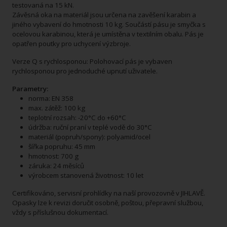
testovaná na 15 kN.
Závěsná oka na materiál jsou určena na zavěšení karabin a
jiného vybavení do hmotnosti 10 kg. Součástí pásu je smyčka s
ocelovou karabinou, která je umístěna v textilním obalu. Pás je
opatřen poutky pro uchycení výzbroje.
Verze Q s rychlosponou: Polohovací pás je vybaven
rychlosponou pro jednoduché upnutí uživatele.
Parametry:
norma: EN 358
max. zátěž: 100 kg
teplotní rozsah: -20°C do +60°C
údržba: ruční praní v teplé vodě do 30°C
materiál (popruh/spony): polyamid/ocel
šířka popruhu: 45 mm
hmotnost: 700 g
záruka: 24 měsíců
výrobcem stanovená životnost: 10 let
Certifikováno, servisní prohlídky na naší provozovně v JIHLAVĚ.
Opasky lze k revizi doručit osobně, poštou, přepravní službou,
vždy s příslušnou dokumentací.