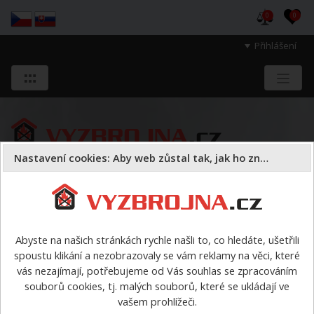
0
0
Přihlášení
Nastavení cookies: Aby web zůstal tak, jak ho znáte
Sloužíme těm, kteří chrání životy, zdraví
a majetek druhých.
Abyste na našich stránkách rychle našli to, co hledáte, ušetřili
spoustu klikání a nezobrazovaly se vám reklamy na věci, které
Práce ve výškách
opasky
>
Polohovací pás pro hasiče
vás nezajímají, potřebujeme od Vás souhlas se zpracováním
FIREMAN s rychlosponou Q-RS (poslední kus)
souborů cookies, tj. malých souborů, které se ukládají ve
vašem prohlížeči.
Polohovací pás pro hasiče