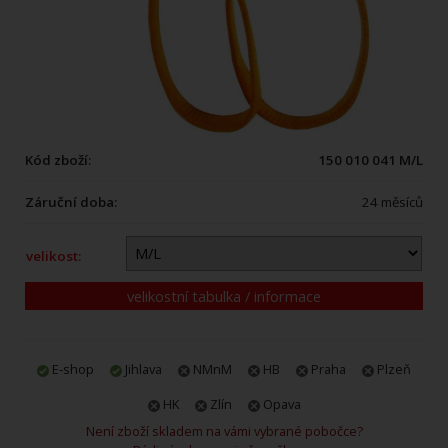
Kód zboží:
150 010 041 M/L
Záruční doba:
24 měsíců
velikost:
velikostní tabulka / informace
E-shop
Jihlava
NMnM
HB
Praha
Plzeň
HK
Zlín
Opava
Není zboží skladem na vámi vybrané pobočce?