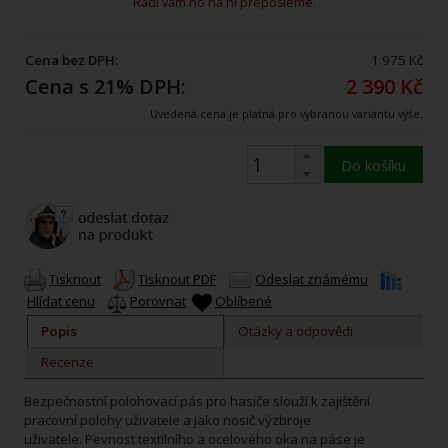
Rádi vám ho na ni přepošleme.
Cena bez DPH:
1 975 Kč
Cena s 21% DPH:
2 390 Kč
Uvedená cena je platná pro vybranou variantu výše.
Do košíku
Tisknout
Tisknout PDF
Odeslat známému
Hlídat cenu
Porovnat
Oblíbené
Popis
Otázky a odpovědi
Recenze
Bezpečnostní polohovací pás pro hasiče slouží k zajištění
pracovní polohy uživatele a jako nosič výzbroje
uživatele. Pevnost textilního a ocelového oka na páse je