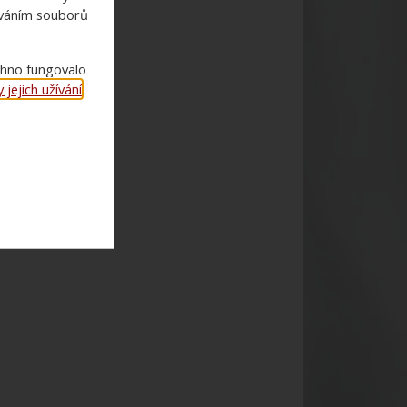
ováním souborů
chno fungovalo
jejich užívání
.