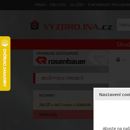
FIRMA
OBCHOD
SLUŽBY
PARTNERSKÝ PROGRA
Slouž
ZBOŽÍ PODLE VÝROBCŮ
Nastavení cook
NOVINKY
ZBOŽÍ v AKCI nebo s DÁRKEM
VÝPRODEJ
Abyste na naši