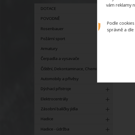
vám reklamy n
DOTACE
POVODNĚ
Podle cookies
Rosenbauer
správně a dle
Požární sport
Armatury
Čerpadla a vysavače
Čištění, Dekontaminace, Chemie
Automobily a přívěsy
Dýchací přístroje
Elektrocentrály
Zásobní balíčky jídla
Hadice
Hadice - údržba