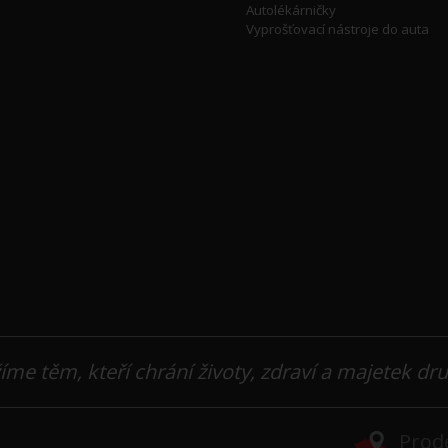
Autolékárničky
Vyprošťovací nástroje do auta
íme těm, kteří chrání životy, zdraví a majetek dr
Prode