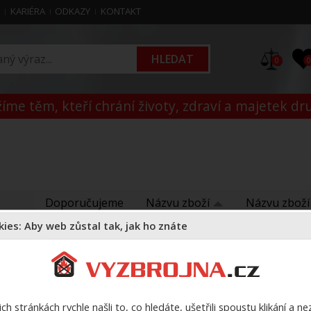
M
KARIÉRA
ODKAZY
KONTAKT
0
íme těm, kteří chrání životy, zdraví a majetek dr
Doporučujeme
Názvu zboží
Názvu zbož
ies: Aby web zůstal tak, jak ho znáte
Cena:
Varianty:
-- vše --
0 Kč - 7 000 Kč
ch stránkách rychle našli to, co hledáte, ušetřili spoustu klikání a n