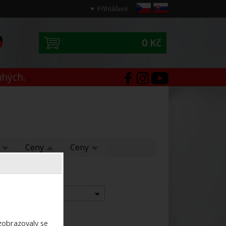
Přihlášení
0 Kč
0
uhých.
í
Ceny
Ceny
Výrobce:
-- vše --
ezobrazovaly se