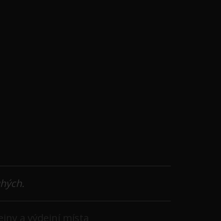
uhých.
jny a výdejní místa