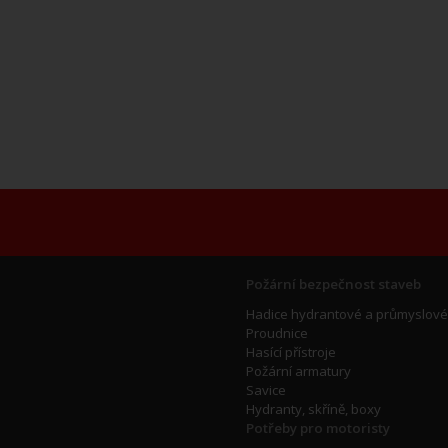
Požární bezpečnost staveb
Hadice hydrantové a průmyslové
Proudnice
Hasící přístroje
Požární armatury
Savice
Hydranty, skříně, boxy
Potřeby pro motoristy