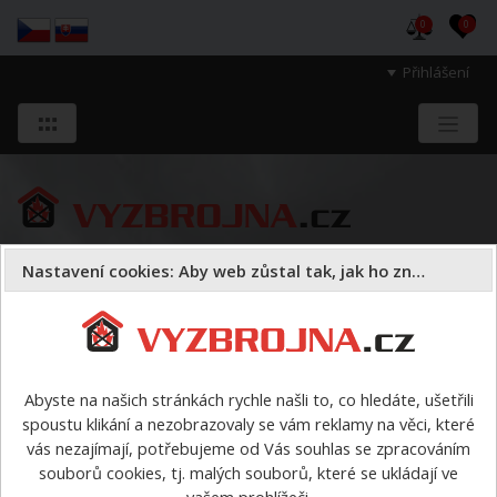
0
0
Přihlášení
Nastavení cookies: Aby web zůstal tak, jak ho znáte
Sloužíme těm, kteří chrání životy, zdraví
a majetek druhých.
Abyste na našich stránkách rychle našli to, co hledáte, ušetřili
spoustu klikání a nezobrazovaly se vám reklamy na věci, které
VÝPRODEJ
>
Pánská kotníčková obuv GRUNA
vás nezajímají, potřebujeme od Vás souhlas se zpracováním
souborů cookies, tj. malých souborů, které se ukládají ve
Poslat odkaz na zboží e-