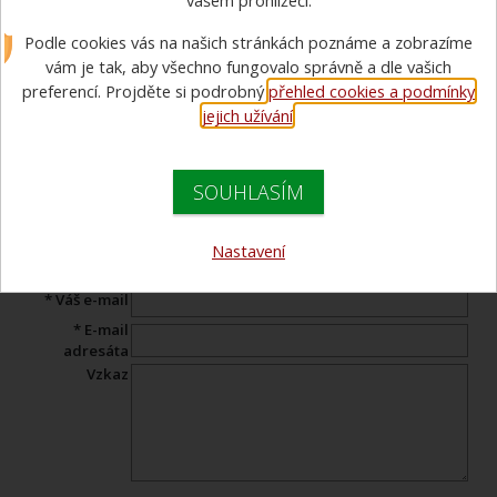
vašem prohlížeči.
mailem
Podle cookies vás na našich stránkách poznáme a zobrazíme
vám je tak, aby všechno fungovalo správně a dle vašich
Pošlete odkaz na produkt Vašemu známému s komentářem.
preferencí. Projděte si podrobný
přehled cookies a podmínky
jejich užívání
.
Tento formulář neslouží k pokládání otázek našemu
specialistovi. Pokud máte dotaz,
napište jej zde
.
SOUHLASÍM
Produkt:
Nastavení
* Jméno:
* Váš e-mail
* E-mail
adresáta
Vzkaz