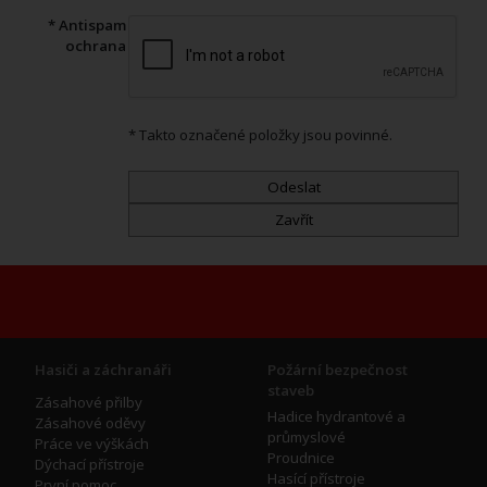
* Antispam
ochrana
* Takto označené položky jsou povinné.
Hasiči a záchranáři
Požární bezpečnost
staveb
Zásahové přilby
Hadice hydrantové a
Zásahové oděvy
průmyslové
Práce ve výškách
Proudnice
Dýchací přístroje
Hasící přístroje
První pomoc