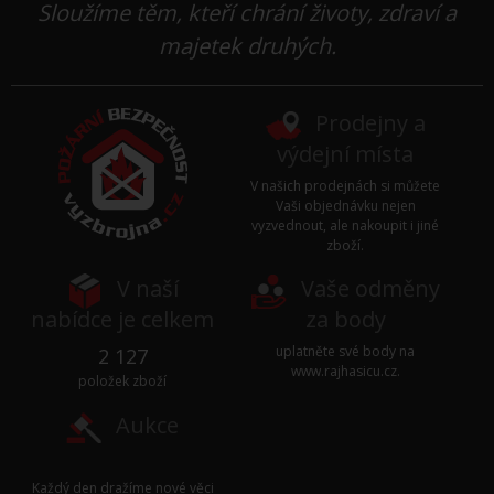
Sloužíme těm, kteří chrání životy, zdraví a
majetek druhých.
Prodejny a
výdejní místa
V našich prodejnách si můžete
Vaši objednávku nejen
vyzvednout, ale nakoupit i jiné
zboží.
V naší
Vaše odměny
nabídce je celkem
za body
uplatněte své body na
2 127
www.rajhasicu.cz
.
položek zboží
Aukce
Každý den dražíme nové věci