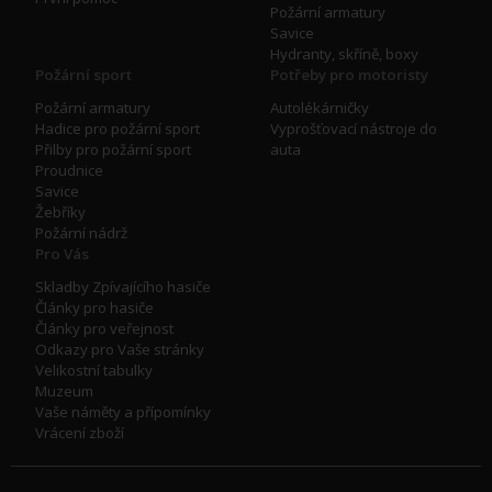
Požární armatury
Savice
Hydranty, skříně, boxy
Požární sport
Potřeby pro motoristy
Požární armatury
Autolékárničky
Hadice pro požární sport
Vyprošťovací nástroje do
Přilby pro požární sport
auta
Proudnice
Savice
Žebříky
Požární nádrž
Pro Vás
Skladby Zpívajícího hasiče
Články pro hasiče
Články pro veřejnost
Odkazy pro Vaše stránky
Velikostní tabulky
Muzeum
Vaše náměty a přípomínky
Vrácení zboží