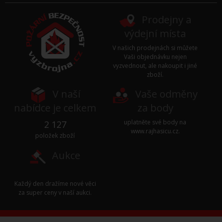
Prodejny a
výdejní místa
V našich prodejnách si můžete
Vaši objednávku nejen
vyzvednout, ale nakoupit i jiné
zboží.
V naší
Vaše odměny
nabídce je celkem
za body
uplatněte své body na
2 127
www.rajhasicu.cz
.
položek zboží
Aukce
Každý den dražíme nové věci
za super ceny v naší
aukci
.