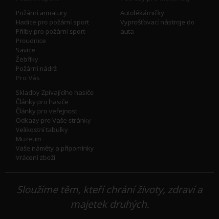
Požární armatury
Autolékárničky
Hadice pro požární sport
Vyprošťovací nástroje do
Přilby pro požární sport
auta
Proudnice
Savice
Žebříky
Požární nádrž
Pro Vás
Skladby Zpívajícího hasiče
Články pro hasiče
Články pro veřejnost
Odkazy pro Vaše stránky
Velikostní tabulky
Muzeum
Vaše náměty a přípomínky
Vrácení zboží
Sloužíme těm, kteří chrání životy, zdraví a
majetek druhých.