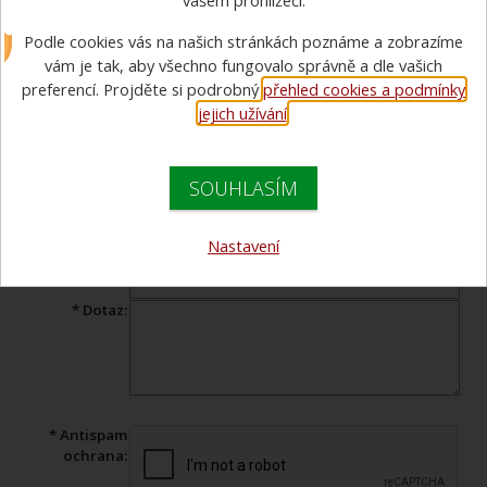
vašem prohlížeči.
Podle cookies vás na našich stránkách poznáme a zobrazíme
Máte dotaz ohledně prohlíženého zboží? Vyplňte tento formulář a
náš specialista Vám v co nejkratším čase odpoví.
vám je tak, aby všechno fungovalo správně a dle vašich
preferencí. Projděte si podrobný
přehled cookies a podmínky
Produkt:
Střední lékárnička Cederroth v měkkém kufru
jejich užívání
.
* Jméno:
SOUHLASÍM
* Váš e-mail:
Telefon:
Nastavení
* Předmět:
* Dotaz:
* Antispam
ochrana: