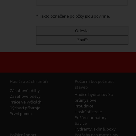
* Takto označené položky jsou povinné.
Hasiči a záchranáři
Požární bezpečnost
staveb
Zásahové přilby
Hadice hydrantové a
Zásahové oděvy
průmyslové
Práce ve výškách
Proudnice
Dýchací přístroje
Hasící přístroje
První pomoc
Požární armatury
Savice
Hydranty, skříně, boxy
Požární sport
Potřeby pro motoristy