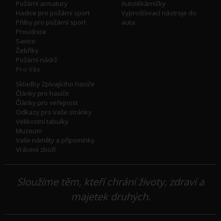
Požární armatury
Autolékárničky
Hadice pro požární sport
Vyprošťovací nástroje do
Přilby pro požární sport
auta
Proudnice
Savice
Žebříky
Požární nádrž
Pro Vás
Skladby Zpívajícího hasiče
Články pro hasiče
Články pro veřejnost
Odkazy pro Vaše stránky
Velikostní tabulky
Muzeum
Vaše náměty a přípomínky
Vrácení zboží
Sloužíme těm, kteří chrání životy, zdraví a
majetek druhých.