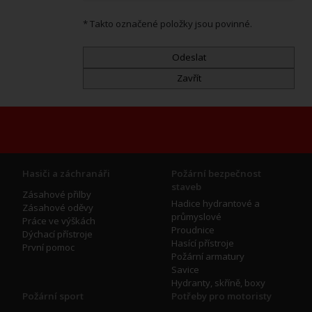
* Takto označené položky jsou povinné.
Hasiči a záchranáři
Požární bezpečnost
staveb
Zásahové přilby
Hadice hydrantové a
Zásahové oděvy
průmyslové
Práce ve výškách
Proudnice
Dýchací přístroje
Hasící přístroje
První pomoc
Požární armatury
Savice
Hydranty, skříně, boxy
Požární sport
Potřeby pro motoristy