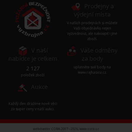
Prodejny a
výdejní místa
V našich prodejnách si můžete
Vaši objednávku nejen
vyzvednout, ale nakoupit i jiné
zboží.
V naší
Vaše odměny
nabídce je celkem
za body
uplatněte své body na
2 127
www.rajhasicu.cz
.
položek zboží
Aukce
Každý den dražíme nové věci
za super ceny v naší
aukci
.
webmaster CORA 2007 - 2026,
www.cora.cz