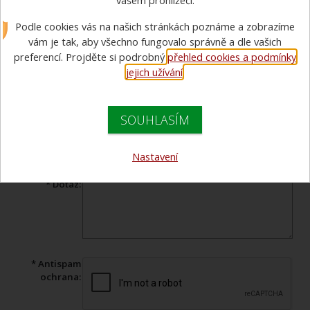
vašem prohlížeči.
Máte dotaz ohledně prohlíženého zboží? Vyplňte tento formulář a
Podle cookies vás na našich stránkách poznáme a zobrazíme
náš specialista Vám v co nejkratším čase odpoví.
vám je tak, aby všechno fungovalo správně a dle vašich
Produkt:
Savicový materiál FIRE STYLE Red - 105 / 1,6 m
preferencí. Projděte si podrobný
přehled cookies a podmínky
jejich užívání
.
* Jméno:
* Váš e-mail:
SOUHLASÍM
Telefon:
Nastavení
* Předmět:
* Dotaz:
* Antispam
ochrana: