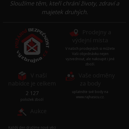
Sloužíme těm, kteří chrání životy, zdraví a
majetek druhých.
Prodejny a
výdejní místa
V našich prodejnách si můžete
Vaši objednávku nejen
vyzvednout, ale nakoupit i jiné
zboží.
V naší
Vaše odměny
nabídce je celkem
za body
uplatněte své body na
2 127
www.rajhasicu.cz
.
položek zboží
Aukce
Každý den dražíme nové věci