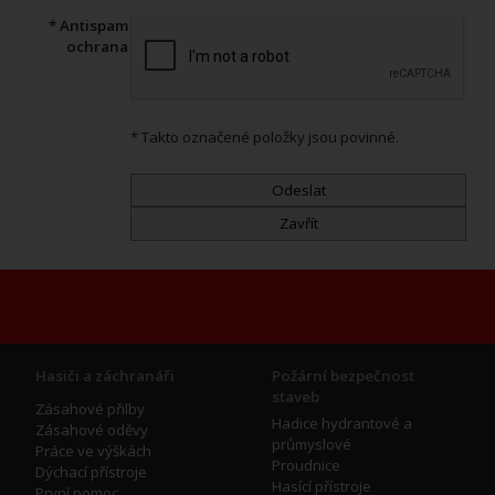
* Antispam
ochrana
* Takto označené položky jsou povinné.
Hasiči a záchranáři
Požární bezpečnost
staveb
Zásahové přilby
Hadice hydrantové a
Zásahové oděvy
průmyslové
Práce ve výškách
Proudnice
Dýchací přístroje
Hasící přístroje
První pomoc