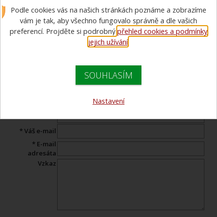
Podle cookies vás na našich stránkách poznáme a zobrazíme
mailem
vám je tak, aby všechno fungovalo správně a dle vašich
preferencí. Projděte si podrobný
přehled cookies a podmínky
Pošlete odkaz na produkt Vašemu známému s komentářem.
jejich užívání
.
Tento formulář neslouží k pokládání otázek našemu
specialistovi. Pokud máte dotaz,
napište jej zde
.
SOUHLASÍM
Produkt:
Emergency food PACK Menu III
Nastavení
* Jméno:
* Váš e-mail
* E-mail
adresáta
Vzkaz