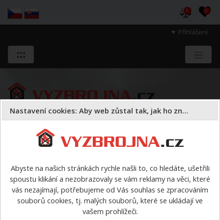
0
0
Přihlášení
Nastavení cookies: Aby web zůstal tak, jak ho znáte
Sloužíme těm, kteří chrání životy, zdraví
a majetek druhých.
Abyste na našich stránkách rychle našli to, co hledáte, ušetřili
spoustu klikání a nezobrazovaly se vám reklamy na věci, které
Zásobní balíčky jídla
>
Emergency food PACK Menu III
vás nezajímají, potřebujeme od Vás souhlas se zpracováním
souborů cookies, tj. malých souborů, které se ukládají ve
vašem prohlížeči.
Poslat odkaz na zboží e-