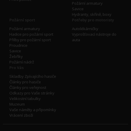
Požární armatury
Savice
Hydranty, skříně, boxy
Požární sport
Potřeby pro motoristy
Požární armatury
Autolékárničky
Hadice pro požární sport
Vyprošťovací nástroje do
Přilby pro požární sport
auta
Proudnice
Savice
Žebříky
Požární nádrž
Pro Vás
Skladby Zpívajícího hasiče
Články pro hasiče
Články pro veřejnost
Odkazy pro Vaše stránky
Velikostní tabulky
Muzeum
Vaše náměty a přípomínky
Vrácení zboží