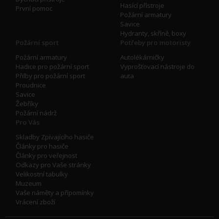
Hasící přístroje
První pomoc
Požární armatury
Savice
Hydranty, skříně, boxy
Požární sport
Potřeby pro motoristy
Požární armatury
Autolékárničky
Hadice pro požární sport
Vyprošťovací nástroje do
Přilby pro požární sport
auta
Proudnice
Savice
Žebříky
Požární nádrž
Pro Vás
Skladby Zpívajícího hasiče
Články pro hasiče
Články pro veřejnost
Odkazy pro Vaše stránky
Velikostní tabulky
Muzeum
Vaše náměty a přípomínky
Vrácení zboží