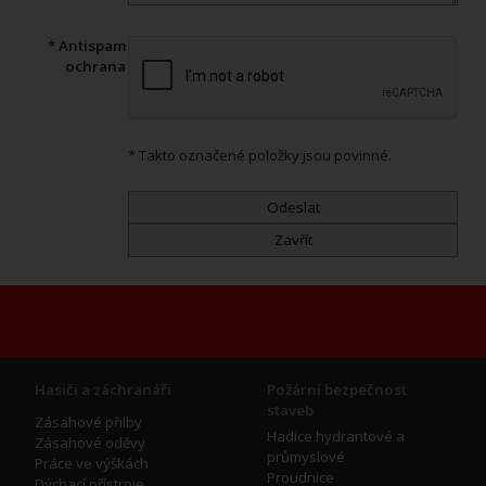
* Antispam
ochrana
* Takto označené položky jsou povinné.
Hasiči a záchranáři
Požární bezpečnost
staveb
Zásahové přilby
Hadice hydrantové a
Zásahové oděvy
průmyslové
Práce ve výškách
Proudnice
Dýchací přístroje