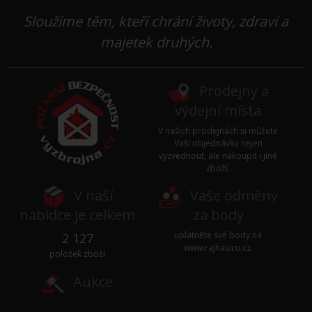
Sloužíme těm, kteří chrání životy, zdraví a
majetek druhých.
Prodejny a
výdejní místa
V našich prodejnách si můžete
Vaši objednávku nejen
vyzvednout, ale nakoupit i jiné
zboží.
V naší
Vaše odměny
nabídce je celkem
za body
uplatněte své body na
2 127
www.rajhasicu.cz
.
položek zboží
Aukce