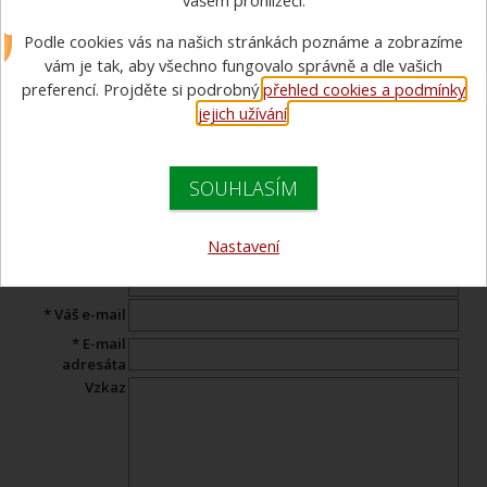
vašem prohlížeči.
Poslat odkaz na zboží e-
Podle cookies vás na našich stránkách poznáme a zobrazíme
mailem
vám je tak, aby všechno fungovalo správně a dle vašich
preferencí. Projděte si podrobný
přehled cookies a podmínky
Pošlete odkaz na produkt Vašemu známému s komentářem.
jejich užívání
.
Tento formulář neslouží k pokládání otázek našemu
specialistovi. Pokud máte dotaz,
napište jej zde
.
SOUHLASÍM
Produkt:
B75 FIRESPORT NEON - hadice sportovní
Nastavení
* Jméno:
* Váš e-mail
* E-mail
adresáta
Vzkaz