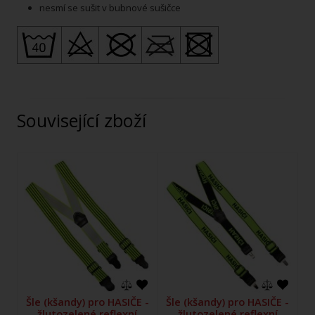
nesmí se sušit v bubnové sušičce
Související zboží
Šle (kšandy) pro HASIČE -
Šle (kšandy) pro HASIČE -
žlutozelené reflexní
žlutozelené reflexní