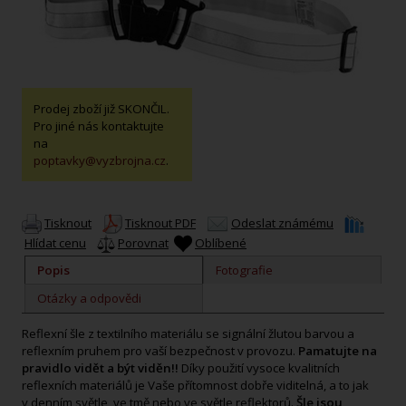
Prodej zboží již SKONČIL.
Pro jiné nás kontaktujte
na
poptavky@vyzbrojna.cz
.
Tisknout
Tisknout PDF
Odeslat známému
Hlídat cenu
Porovnat
Oblíbené
Popis
Fotografie
Otázky a odpovědi
Reflexní šle z textilního materiálu se signální žlutou barvou a
reflexním pruhem pro vaší bezpečnost v provozu.
Pamatujte na
pravidlo vidět a být viděn!!
Díky použití vysoce kvalitních
reflexních materiálů je Vaše přítomnost dobře viditelná, a to jak
v
denním světle, ve tmě nebo ve světle reflektorů.
Šle jsou