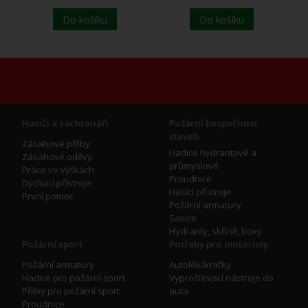
Do košíku
Do košíku
Hasiči a záchranáři
Požární bezpečnost
staveb
Zásahové přilby
Hadice hydrantové a
Zásahové oděvy
průmyslové
Práce ve výškách
Proudnice
Dýchací přístroje
Hasící přístroje
První pomoc
Požární armatury
Savice
Hydranty, skříně, boxy
Požární sport
Potřeby pro motoristy
Požární armatury
Autolékárničky
Hadice pro požární sport
Vyprošťovací nástroje do
Přilby pro požární sport
auta
Proudnice