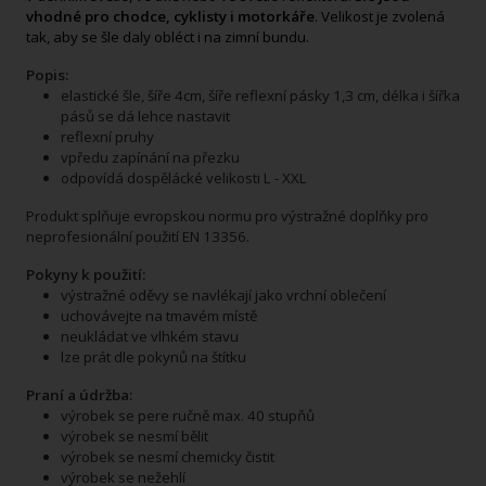
vhodné pro chodce, cyklisty i motorkáře
. Velikost je zvolená
tak, aby
se šle daly obléct i na zimní bundu.
Popis:
elastické šle, šíře 4cm, šíře reflexní pásky 1,3 cm, délka i šířka
pásů se dá lehce nastavit
reflexní pruhy
vpředu zapínání na přezku
odpovídá dospělácké velikosti L - XXL
Produkt splňuje evropskou normu pro výstražné doplňky pro
neprofesionální použití EN 13356.
Pokyny k použití:
výstražné oděvy se navlékají jako vrchní oblečení
uchovávejte na tmavém místě
neukládat ve vlhkém stavu
lze prát dle pokynů na štítku
Praní a údržba:
výrobek se pere ručně max. 40 stupňů
výrobek se nesmí bělit
výrobek se nesmí chemicky čistit
výrobek se nežehlí