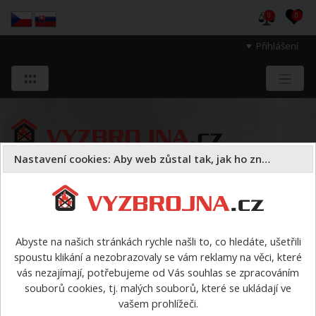
0
0
Přihlášení
Nastavení cookies: Aby web zůstal tak, jak ho znáte
Sloužíme těm, kteří chrání životy, zdraví
a majetek druhých.
Abyste na našich stránkách rychle našli to, co hledáte, ušetřili
spoustu klikání a nezobrazovaly se vám reklamy na věci, které
Oděvy
ostatní
>
Reflexní elastické šle (poslední kus)
vás nezajímají, potřebujeme od Vás souhlas se zpracováním
souborů cookies, tj. malých souborů, které se ukládají ve
Reflexní elastické šle (poslední
vašem prohlížeči.