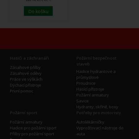
Do košíku
Hasiči a záchranáři
Požární bezpečnost
staveb
Zásahové přilby
Hadice hydrantové a
Zásahové oděvy
průmyslové
Práce ve výškách
Proudnice
Dýchací přístroje
Hasící přístroje
První pomoc
Požární armatury
Savice
Hydranty, skříně, boxy
Požární sport
Potřeby pro motoristy
Požární armatury
Autolékárničky
Hadice pro požární sport
Vyprošťovací nástroje do
Přilby pro požární sport
auta