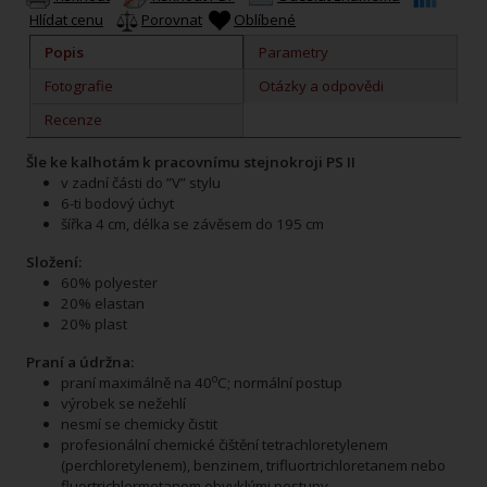
Hlídat cenu
Porovnat
Oblíbené
Popis
Parametry
Fotografie
Otázky a odpovědi
Recenze
Šle ke kalhotám k pracovnímu stejnokroji PS II
v zadní části do ”V” stylu
6-ti bodový úchyt
šířka 4 cm, délka se závěsem do 195 cm
Složení:
60% polyester
20% elastan
20% plast
Praní a údržna:
o
praní maximálně na 40
C; normální postup
výrobek se nežehlí
nesmí se chemicky čistit
profesionální chemické čištění tetrachloretylenem
(perchloretylenem), benzinem, trifluortrichloretanem nebo
fluortrichlormetanem obvyklými postupy