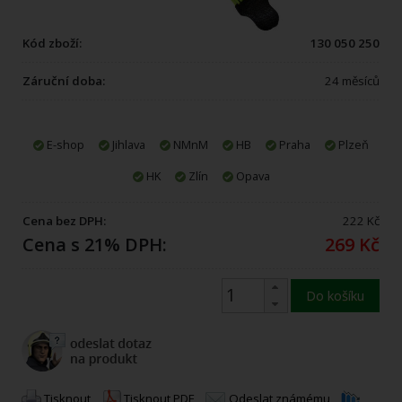
Kód zboží:
130 050 250
Záruční doba:
24 měsíců
E-shop
Jihlava
NMnM
HB
Praha
Plzeň
HK
Zlín
Opava
Cena bez DPH:
222 Kč
Cena s 21% DPH:
269 Kč
Do košíku
Tisknout
Tisknout PDF
Odeslat známému