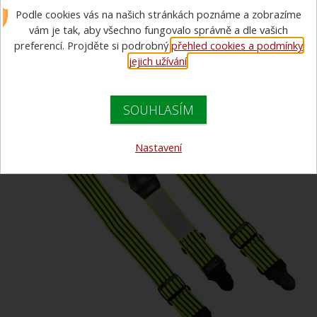
Podle cookies vás na našich stránkách poznáme a zobrazíme
žlutozelené reflexní
vám je tak, aby všechno fungovalo správně a dle vašich
preferencí. Projděte si podrobný
přehled cookies a podmínky
jejich užívání
.
SOUHLASÍM
Nastavení