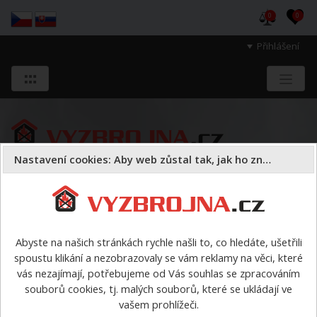
0
0
Přihlášení
Nastavení cookies: Aby web zůstal tak, jak ho znáte
Sloužíme těm, kteří chrání životy, zdraví
a majetek druhých.
Abyste na našich stránkách rychle našli to, co hledáte, ušetřili
spoustu klikání a nezobrazovaly se vám reklamy na věci, které
Oděvy
ostatní
>
Šle (kšandy) pro HASIČE - žlutozelené
vás nezajímají, potřebujeme od Vás souhlas se zpracováním
reflexní
souborů cookies, tj. malých souborů, které se ukládají ve
vašem prohlížeči.
Šle (kšandy) pro HASIČE -