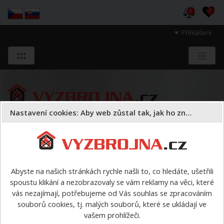
0
0
Přihlášení
Nastavení cookies: Aby web zůstal tak, jak ho znáte
Sloužíme těm, kteří chrání životy, zdraví
a majetek druhých.
Abyste na našich stránkách rychle našli to, co hledáte, ušetřili
spoustu klikání a nezobrazovaly se vám reklamy na věci, které
Hasicí přístroje a spreje
vodní hasicí přístroje
vás nezajímají, potřebujeme od Vás souhlas se zpracováním
souborů cookies, tj. malých souborů, které se ukládají ve
vodní hasicí přístroje
vašem prohlížeči.