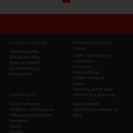
Hasiči a záchranáři
Požární bezpečnost
staveb
Zásahové přilby
Hadice hydrantové a
Zásahové oděvy
průmyslové
Práce ve výškách
Proudnice
Dýchací přístroje
Hasící přístroje
První pomoc
Požární armatury
Savice
Hydranty, skříně, boxy
Požární sport
Potřeby pro motoristy
Požární armatury
Autolékárničky
Hadice pro požární sport
Vyprošťovací nástroje do
Přilby pro požární sport
auta
Proudnice
Savice
Žebříky