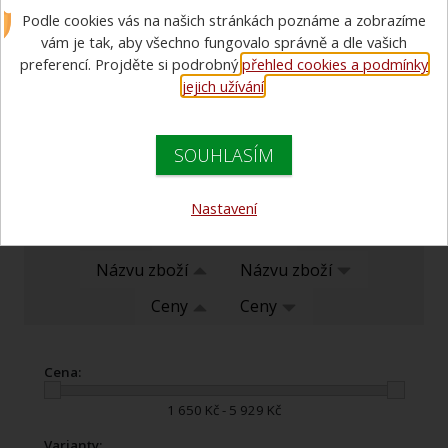
Podle cookies vás na našich stránkách poznáme a zobrazíme
V této kategorii nabízíme
vodní hasicí přístroje
. Provádíme také
servis, revize, opravy a plnění
hasicích přístrojů
.
vám je tak, aby všechno fungovalo správně a dle vašich
Více informací o servisu
.
preferencí. Projděte si podrobný
přehled cookies a podmínky
jejich užívání
.
SOUHLASÍM
Nastavení
Doporučujeme
Názvu zboží
Názvu zboží
Ceny
Ceny
Cena:
1 650 Kč - 5 929 Kč
Varianty: