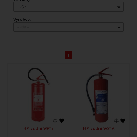
-- vše --
Výrobce:
-- vše --
1
HP vodní V9Ti
HP vodní V6TA