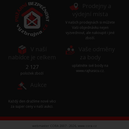
Prodejny a
výdejní místa
V našich prodejnách si můžete
Vaši objednávku nejen
vyzvednout, ale nakoupit i jiné
zboží.
V naší
Vaše odměny
nabídce je celkem
za body
uplatněte své body na
2 127
www.rajhasicu.cz
.
položek zboží
Aukce
Každý den dražíme nové věci
za super ceny v naší
aukci
.
webmaster CORA 2007 - 2026,
www.cora.cz