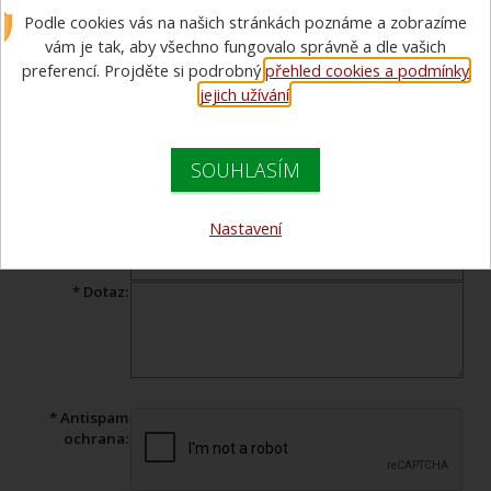
Podle cookies vás na našich stránkách poznáme a zobrazíme
Máte dotaz ohledně prohlíženého zboží? Vyplňte tento formulář a
náš specialista Vám v co nejkratším čase odpoví.
vám je tak, aby všechno fungovalo správně a dle vašich
preferencí. Projděte si podrobný
přehled cookies a podmínky
Produkt:
Krém hydrofobní na obuv 200g
jejich užívání
.
* Jméno:
SOUHLASÍM
* Váš e-mail:
Telefon:
Nastavení
* Předmět:
* Dotaz:
* Antispam
ochrana: