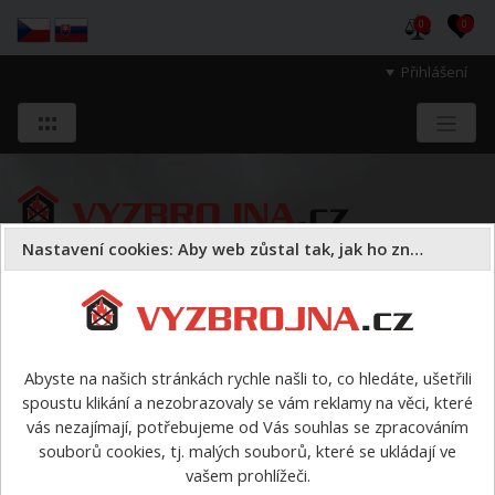
0
0
Přihlášení
Nastavení cookies: Aby web zůstal tak, jak ho znáte
Sloužíme těm, kteří chrání životy, zdraví
a majetek druhých.
Abyste na našich stránkách rychle našli to, co hledáte, ušetřili
spoustu klikání a nezobrazovaly se vám reklamy na věci, které
Obuv
ostatní
>
Krém hydrofobní na obuv 200g
vás nezajímají, potřebujeme od Vás souhlas se zpracováním
souborů cookies, tj. malých souborů, které se ukládají ve
Poslat dotaz e-mailem
vašem prohlížeči.