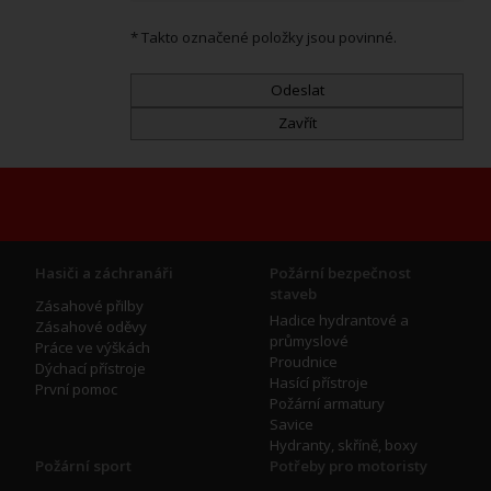
* Takto označené položky jsou povinné.
Hasiči a záchranáři
Požární bezpečnost
staveb
Zásahové přilby
Hadice hydrantové a
Zásahové oděvy
průmyslové
Práce ve výškách
Proudnice
Dýchací přístroje
Hasící přístroje
První pomoc
Požární armatury
Savice
Hydranty, skříně, boxy
Požární sport
Potřeby pro motoristy