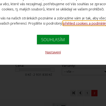
a věci, které vás nezajímají, potřebujeme od Vás souhlas se zprac
105 657 Kč s DPH
cookies, tj. malých souborů, které se ukládají ve vašem prohlížeči.
 vás na našich stránkách poznáme a zobrazíme vám je tak, aby vše
 vašich preferencí. Projděte si podrobný
přehled cookies a podmínky 
ilátory
vysoušeče
SOUHLASÍM
Doporučujeme
Názvu zboží
Názvu zbož
Nastavení
Cena:
Varianty:
-- vše --
0 Kč - 2 931 830 Kč
1
2