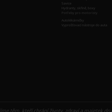
Savice
Hydranty, skříně, boxy
Potřeby pro motoristy
Autolékárničky
Vyprošťovací nástroje do auta
íme těm, kteří chrání životy, zdraví a majetek dr