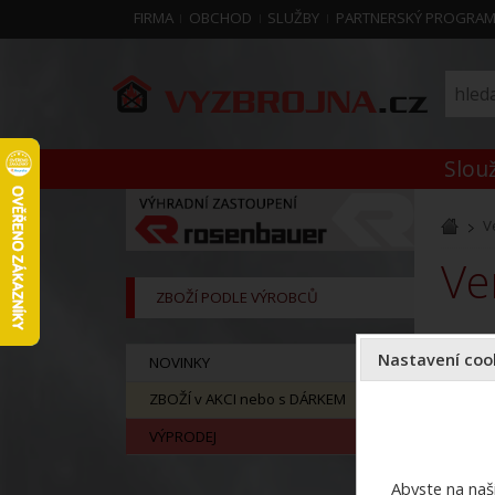
FIRMA
OBCHOD
SLUŽBY
PARTNERSKÝ PROGRA
Slouž
V
V
ZBOŽÍ PODLE VÝROBCŮ
Nastavení cook
NOVINKY
ZBOŽÍ v AKCI nebo s DÁRKEM
VÝPRODEJ
Abyste na naši