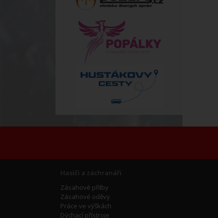
Hasiči a záchranáři
Zásahové přilby
Zásahové oděvy
Práce ve výškách
Dýchací přístroje