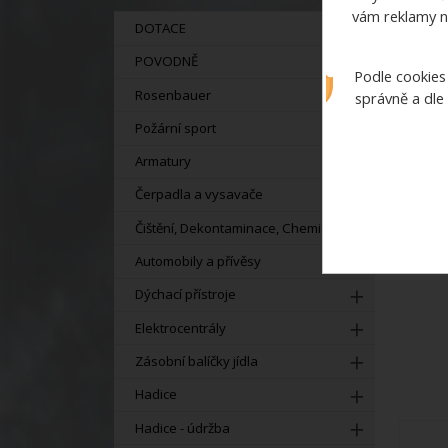
vám reklamy n
DOTACE
POVODNĚ
Podle cookies
Rosenbauer
správně a dle
vent
Požární sport
Armatury
Čerpadla a vysavače
Čištění, Dekontaminace, Chemie
Automobily a přívěsy
Dýchací přístroje
Elektrocentrály
Zásobní balíčky jídla
Hadice
Hadice - údržba