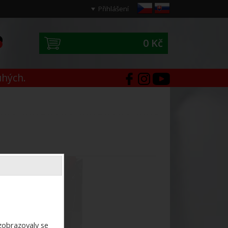
Přihlášení
0 Kč
0
uhých.
ezobrazovaly se