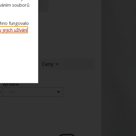
ováním souborů
chno fungovalo
jejich užívání
.
í
Ceny
Ceny
Výrobce:
-- vše --