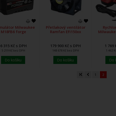
mulátor Milwaukee
Přetlakový ventilátor
Rychlo
M18FB6 forge
Ramfan EFi150xx
Milwauke
6 315 Kč s DPH
179 900 Kč s DPH
1 769 
5 219 Kč bez DPH
148 678 Kč bez DPH
1 462 
Do košíku
Do košíku
Do 
1
2