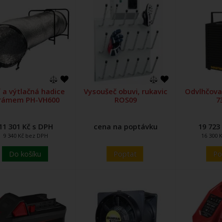
í a výtlačná hadice
Vysoušeč obuvi, rukavic
Odvlhčova
 rámem PH-VH600
ROS09
7
11 301 Kč s DPH
cena na poptávku
19 723
9 340 Kč bez DPH
16 300 
Do košíku
Poptat
Po