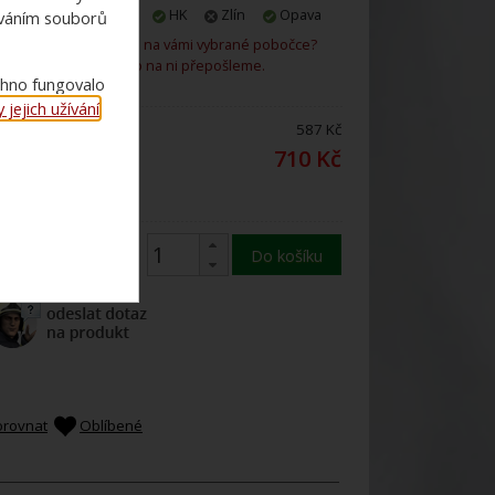
Praha
Plzeň
HK
Zlín
Opava
ováním souborů
Není zboží skladem na vámi vybrané pobočce?
Rádi vám ho na ni přepošleme.
chno fungovalo
jejich užívání
.
ena bez DPH:
587 Kč
ena s 21%
710 Kč
DPH:
Do košíku
orovnat
Oblíbené