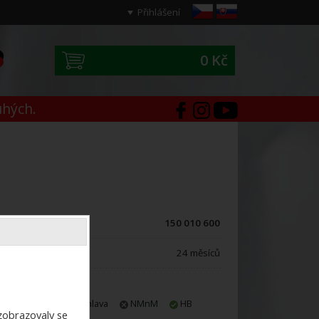
Přihlášení
0 Kč
0
uhých.
ód zboží:
150 010 600
áruční doba:
24 měsíců
E-shop
Jihlava
NMnM
HB
ezobrazovaly se