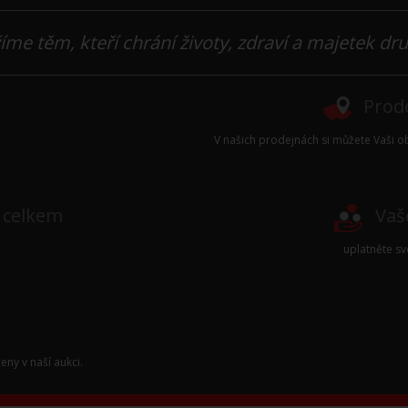
íme těm, kteří chrání životy, zdraví a majetek dr
Prode
V našich prodejnách si můžete Vaši ob
e celkem
Vaš
uplatněte s
eny v naší
aukci
.