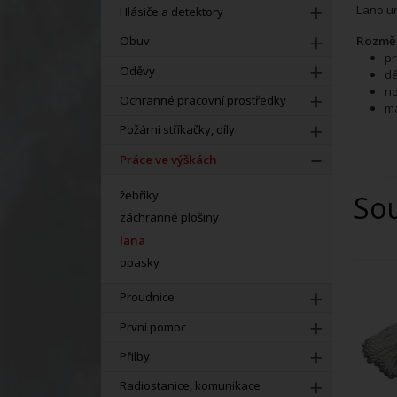
Lano ur
Hlásiče a detektory
Rozměr
Obuv
p
Oděvy
dé
no
Ochranné pracovní prostředky
ma
Požární stříkačky, díly
Práce ve výškách
žebříky
So
záchranné plošiny
lana
opasky
Proudnice
První pomoc
Přilby
Radiostanice, komunikace