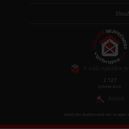
Slouž
V naší nabídce j
2 127
položek zboží
Aukce
Každý den dražíme nové věci za super c