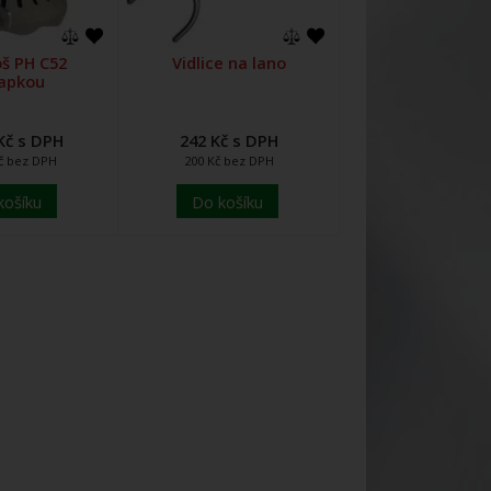
oš PH C52
Vidlice na lano
lapkou
Kč s DPH
242 Kč s DPH
Kč bez DPH
200 Kč bez DPH
košíku
Do košíku