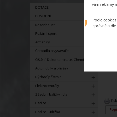
vám reklamy n
DOTACE
POVODNĚ
Podle cookies
Rosenbauer
správně a dle
Požární sport
Armatury
Čerpadla a vysavače
Čištění, Dekontaminace, Chemie
Automobily a přívěsy
Dýchací přístroje
Elektrocentrály
Zásobní balíčky jídla
Tis
Hadice
Popi
Hadice - údržba