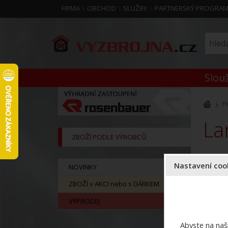
FIRMA
OBCHOD
SLUŽBY
PARTNERSKÝ PROGRA
Slouž
P
L
ZBOŽÍ PODLE VÝROBCŮ
Nastavení cook
NOVINKY
ZBOŽÍ v AKCI nebo s DÁRKEM
VÝPRODEJ
Abyste na naši