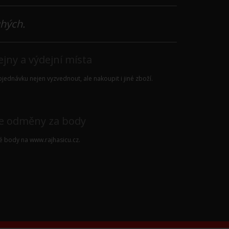
uhých.
jny a výdejní místa
jednávku nejen vyzvednout, ale nakoupit i jiné zboží.
e odměny za body
vé body na
www.rajhasicu.cz
.