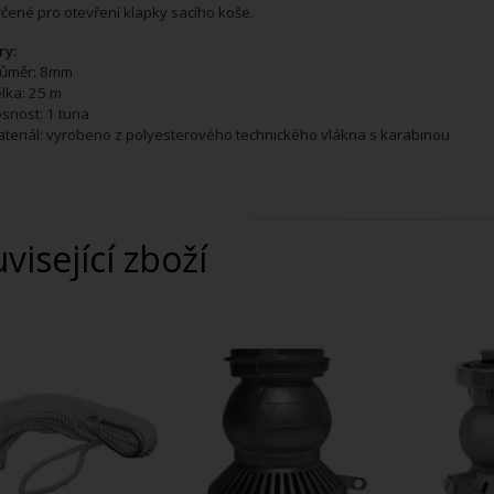
čené pro otevření klapky sacího koše.
y:
růměr: 8mm
lka: 25 m
snost: 1 tuna
teriál: vyrobeno z polyesterového technického vlákna s karabinou
uvisející zboží