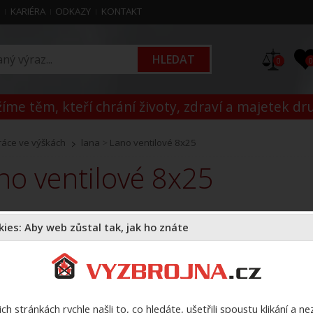
M
KARIÉRA
ODKAZY
KONTAKT
0
íme těm, kteří chrání životy, zdraví a majetek dr
ráce ve výškách
lana
>
Lano ventilové 8x25
ano ventilové 8x25
K
ies: Aby web zůstal tak, jak ho znáte
Z
ch stránkách rychle našli to, co hledáte, ušetřili spoustu klikání a n