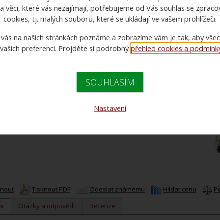
a věci, které vás nezajímají, potřebujeme od Vás souhlas se zprac
cookies, tj. malých souborů, které se ukládají ve vašem prohlížeči.
 vás na našich stránkách poznáme a zobrazíme vám je tak, aby vše
 vašich preferencí. Projděte si podrobný
přehled cookies a podmínky 
C
C
SOUHLASÍM
Nastavení
knout
Tisknout PDF
Odeslat známému
Hlídat cenu
P
s
Otázky a odpovědi
Recenze