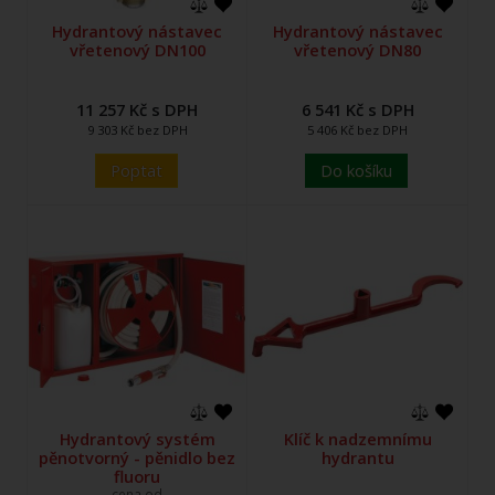
Hydrantový nástavec
Hydrantový nástavec
vřetenový DN100
vřetenový DN80
11 257 Kč s DPH
6 541 Kč s DPH
9 303 Kč bez DPH
5 406 Kč bez DPH
Poptat
Do košíku
Hydrantový systém
Klíč k nadzemnímu
pěnotvorný - pěnidlo bez
hydrantu
fluoru
cena od