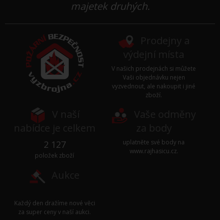
majetek druhých.
Prodejny a
výdejní místa
V našich prodejnách si můžete
Vaši objednávku nejen
vyzvednout, ale nakoupit i jiné
zboží.
V naší
Vaše odměny
nabídce je celkem
za body
uplatněte své body na
2 127
www.rajhasicu.cz
.
položek zboží
Aukce
Každý den dražíme nové věci
za super ceny v naší
aukci
.