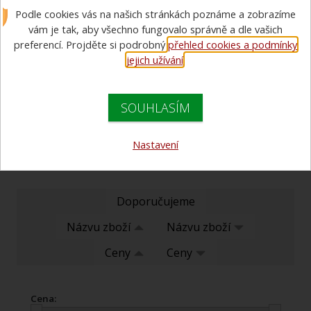
Podle cookies vás na našich stránkách poznáme a zobrazíme
Hydranty a hydrantové systémy včetně příslušenství a
náhradních dílů. Ve spojení s naším technickým oddělením kvalitní
vám je tak, aby všechno fungovalo správně a dle vašich
řešení požární bezpečnosti pro váš dům, firmu i chatu.
preferencí. Projděte si podrobný
přehled cookies a podmínky
jejich užívání
.
hydrantové systémy
hydranty
SOUHLASÍM
příslušenství
Nastavení
Doporučujeme
Názvu zboží
Názvu zboží
Ceny
Ceny
Cena: