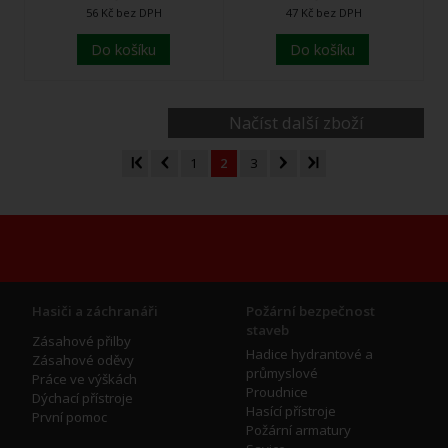
56 Kč bez DPH
47 Kč bez DPH
Do košíku
Do košíku
Načíst další zboží
1
2
3
Hasiči a záchranáři
Požární bezpečnost
staveb
Zásahové přilby
Hadice hydrantové a
Zásahové oděvy
průmyslové
Práce ve výškách
Proudnice
Dýchací přístroje
Hasící přístroje
První pomoc
Požární armatury