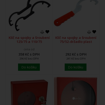
Klíč na spojky a šroubení
Klíč na spojky a šroubení
125/75 a 110/75
75/52-držadlo plast
cena od
358 Kč s DPH
292 Kč s DPH
296 Kč bez DPH
241 Kč bez DPH
Do košíku
Do košíku