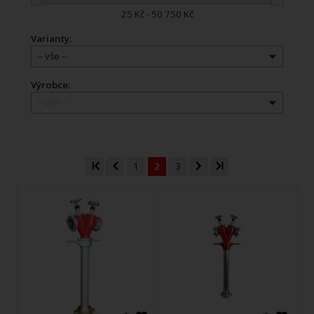
25 Kč - 50 750 Kč
Varianty:
-- vše --
Výrobce:
-- vše --
1
2
3