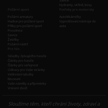
Savice
Hydranty, skříně, boxy
Požární sport
Potřeby pro motoristy
Požární armatury
Autolékárničky
Hadice pro požární sport
Vyprošťovací nástroje do
Přilby pro požární sport
auta
Proudnice
Savice
Žebříky
Požární nádrž
Pro Vás
Skladby Zpívajícího hasiče
Články pro hasiče
Články pro veřejnost
Odkazy pro Vaše stránky
Velikostní tabulky
Muzeum
Vaše náměty a přípomínky
Vrácení zboží
Sloužíme těm, kteří chrání životy, zdraví a