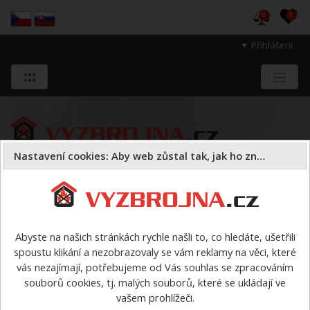
0
0
Přihlášení
Nastavení cookies: Aby web zůstal tak, jak ho znáte
Sloužíme těm, kteří chrání životy, zdraví
a majetek druhých.
Abyste na našich stránkách rychle našli to, co hledáte, ušetřili
spoustu klikání a nezobrazovaly se vám reklamy na věci, které
Požární bezpečnost staveb
hydranty a příslušenství
vás nezajímají, potřebujeme od Vás souhlas se zpracováním
souborů cookies, tj. malých souborů, které se ukládají ve
hydranty a příslušenství
vašem prohlížeči.