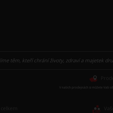
íme těm, kteří chrání životy, zdraví a majetek dr
Prode
V našich prodejnách si můžete Vaši ob
e celkem
Vaš