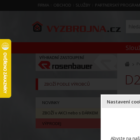
FIRMA
OBCHOD
SLUŽBY
PARTNERSKÝ PROGRA
Slouž
P
D
ZBOŽÍ PODLE VÝROBCŮ
Nastavení cook
NOVINKY
ZBOŽÍ v AKCI nebo s DÁRKEM
VÝPRODEJ
Abyste na naši