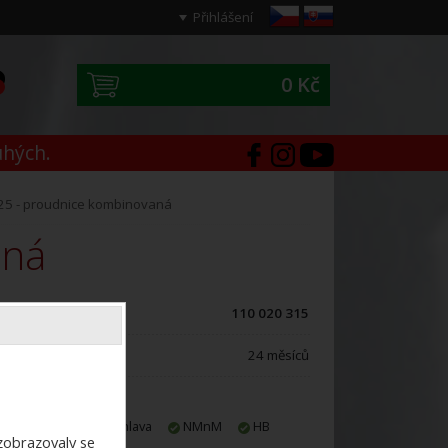
Přihlášení
0 Kč
0
uhých.
25 - proudnice kombinovaná
aná
ód zboží:
110 020 315
áruční doba:
24 měsíců
E-shop
Jihlava
NMnM
HB
ezobrazovaly se