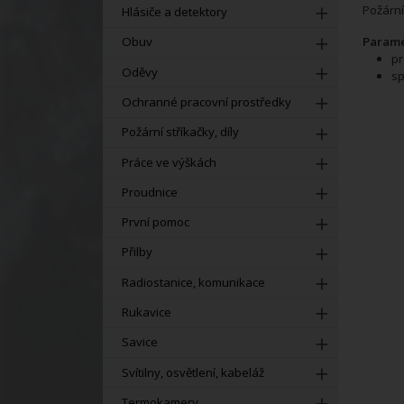
Požární
Hlásiče a detektory
Parame
Obuv
pr
Oděvy
sp
Ochranné pracovní prostředky
Požární stříkačky, díly
Práce ve výškách
Proudnice
První pomoc
Přilby
Radiostanice, komunikace
Rukavice
Savice
Svítilny, osvětlení, kabeláž
Termokamery