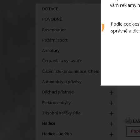
vám reklamy n
DOTACE
POVODNĚ
Podle cookies
Rosenbauer
správně a dle
Požární sport
Armatury
Čerpadla a vysavače
Čištění, Dekontaminace, Chemie
Automobily a přívěsy
Dýchací přístroje
Elektrocentrály
Zásobní balíčky jídla
Tis
Hadice
Popi
Hadice - údržba