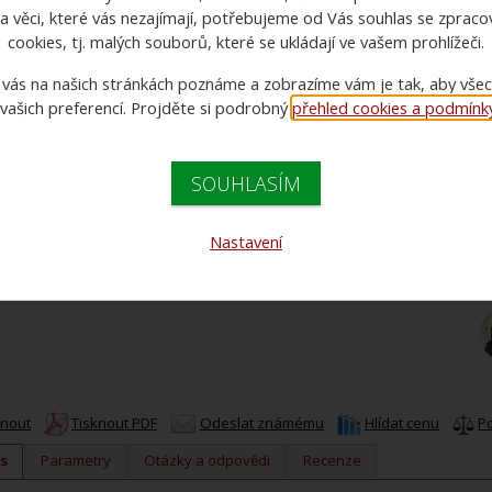
a věci, které vás nezajímají, potřebujeme od Vás souhlas se zprac
cookies, tj. malých souborů, které se ukládají ve vašem prohlížeči.
 vás na našich stránkách poznáme a zobrazíme vám je tak, aby vše
 vašich preferencí. Projděte si podrobný
přehled cookies a podmínky 
C
C
SOUHLASÍM
Nastavení
knout
Tisknout PDF
Odeslat známému
Hlídat cenu
P
s
Parametry
Otázky a odpovědi
Recenze