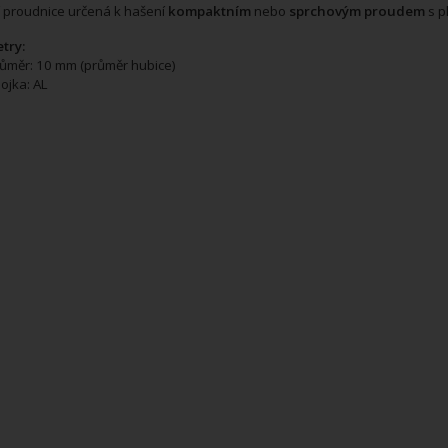
 proudnice určená k hašení
kompaktním
nebo
sprchovým proudem
s p
try:
ůměr: 10 mm (průměr hubice)
ojka: AL