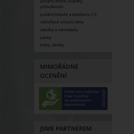
požární dveře, uzávěry,
příslušenství
požární hlásiče a detektory CO
nehořlavé a hasící deky
tabulky a samolepky
pásky
knihy, deníky
MIMOŘÁDNÉ
OCENĚNÍ
JSME PARTNEREM