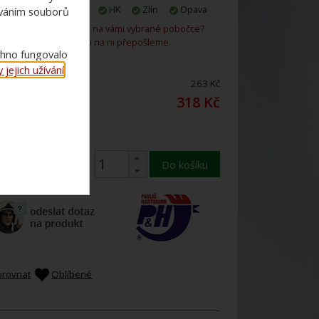
Praha
Plzeň
HK
Zlín
Opava
ováním souborů
Není zboží skladem na vámi vybrané pobočce?
Rádi vám ho na ni přepošleme.
chno fungovalo
jejich užívání
.
ena bez DPH:
263 Kč
ena s 21%
318 Kč
DPH:
Do košíku
orovnat
Oblíbené