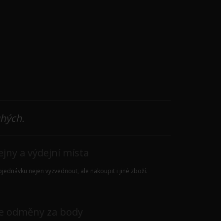
uhých.
jny a výdejní místa
jednávku nejen vyzvednout, ale nakoupit i jiné zboží.
e odměny za body