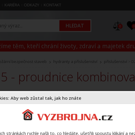
M
KARIÉRA
ODKAZY
KONTAKT
0
íme těm, kteří chrání životy, zdraví a majetek dr
ožární bezpečnost staveb
hydranty a příslušenství
příslušenství
>
D
25 - proudnice kombinov
K
ies: Aby web zůstal tak, jak ho znáte
Z
ch stránkách rychle našli to, co hledáte, ušetřili spoustu klikání a n