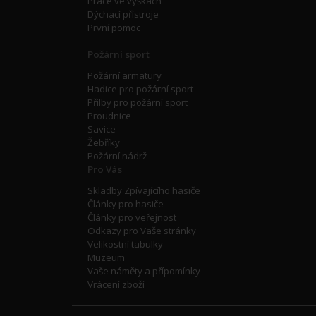
Práce ve výškách
Dýchací přístroje
První pomoc
Požární sport
Požární armatury
Hadice pro požární sport
Přilby pro požární sport
Proudnice
Savice
Žebříky
Požární nádrž
Pro Vás
Skladby Zpívajícího hasiče
Články pro hasiče
Články pro veřejnost
Odkazy pro Vaše stránky
Velikostní tabulky
Muzeum
Vaše náměty a přípomínky
Vrácení zboží