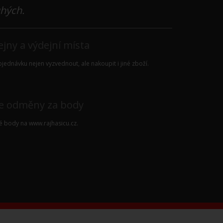
uhých.
jny a výdejní místa
jednávku nejen vyzvednout, ale nakoupit i jiné zboží.
e odměny za body
vé body na
www.rajhasicu.cz
.