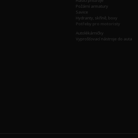
Hasící přístroje
Požární armatury
Savice
Hydranty, skříně, boxy
Potřeby pro motoristy
Autolékárničky
Vyprošťovací nástroje do auta