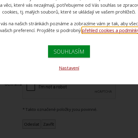
a věci, které vás nezajímají, potřebujeme od Vás souhlas se zprac
* Jméno:
cookies, tj. malých souborů, které se ukládají ve vašem prohlížeči.
* Váš e-mail
 vás na našich stránkách poznáme a zobrazíme vám je tak, aby vše
il adresáta
 vašich preferencí. Projděte si podrobný
přehled cookies a podmínky 
Vzkaz
SOUHLASÍM
Nastavení
* Antispam
ochrana
* Takto označené položky jsou povinné.