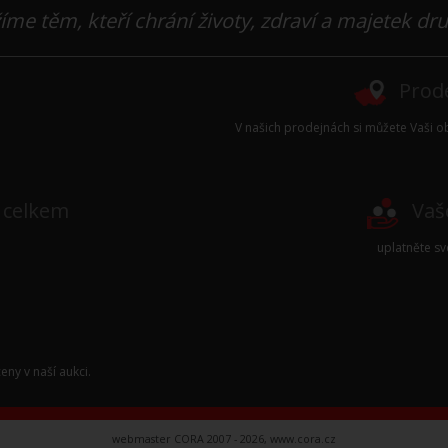
íme těm, kteří chrání životy, zdraví a majetek dr
Prode
V našich prodejnách si můžete Vaši ob
e celkem
Vaš
uplatněte s
eny v naší
aukci
.
webmaster CORA 2007 - 2026,
www.cora.cz