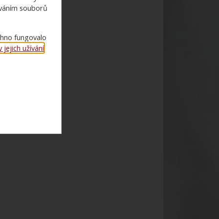
ováním souborů
chno fungovalo
jejich užívání
.