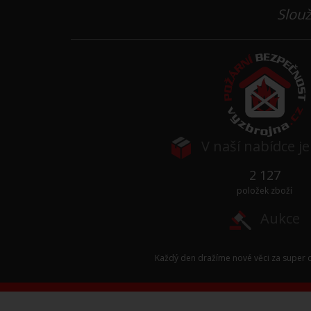
Slouž
V naší nabídce j
2 127
položek zboží
Aukce
Každý den dražíme nové věci za super c