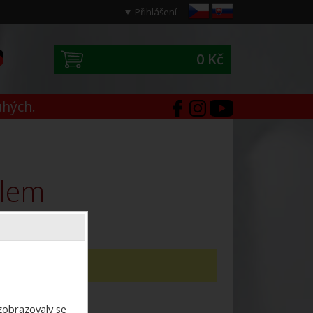
Přihlášení
0 Kč
0
uhých.
ilem
dotaz,
napište jej zde
.
ezobrazovaly se